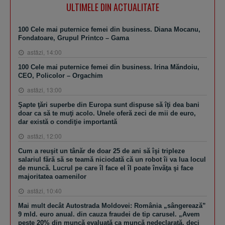
ULTIMELE DIN ACTUALITATE
100 Cele mai puternice femei din business. Diana Mocanu,
Fondatoare, Grupul Printco – Gama
astăzi, 14:00
100 Cele mai puternice femei din business. Irina Măndoiu,
CEO, Policolor – Orgachim
astăzi, 13:00
Şapte ţări superbe din Europa sunt dispuse să îţi dea bani
doar ca să te muţi acolo. Unele oferă zeci de mii de euro,
dar există o condiţie importantă
astăzi, 12:00
Cum a reuşit un tânăr de doar 25 de ani să îşi tripleze
salariul fără să se teamă niciodată că un robot îi va lua locul
de muncă. Lucrul pe care îl face el îl poate învăţa şi face
majoritatea oamenilor
astăzi, 10:40
Mai mult decât Autostrada Moldovei: România „sângerează”
9 mld. euro anual. din cauza fraudei de tip carusel. „Avem
peste 20% din muncă evaluată ca muncă nedeclarată, deci