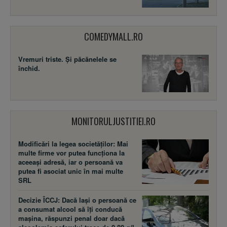
COMEDYMALL.RO
Vremuri triste. Şi păcănelele se
închid.
MONITORULJUSTITIEI.RO
Modificări la legea societăţilor: Mai
multe firme vor putea funcţiona la
aceeaşi adresă, iar o persoană va
putea fi asociat unic în mai multe
SRL
Decizie ÎCCJ: Dacă laşi o persoană ce
a consumat alcool să îţi conducă
maşina, răspunzi penal doar dacă