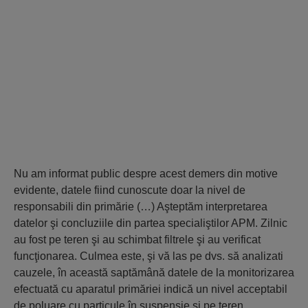
Nu am informat public despre acest demers din motive
evidente, datele fiind cunoscute doar la nivel de
responsabili din primărie (…) Aşteptăm interpretarea
datelor şi concluziile din partea specialiştilor APM. Zilnic
au fost pe teren şi au schimbat filtrele şi au verificat
funcţionarea. Culmea este, şi vă las pe dvs. să analizati
cauzele, în această saptămână datele de la monitorizarea
efectuată cu aparatul primăriei indică un nivel acceptabil
de poluare cu particule în suspensie şi pe teren