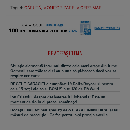
Taguri:
CĂRUŢĂ
,
MONITORIZARE
,
VICEPRIMAR
PE ACEEAŞI TEMA
Situaţie alarmantă într-unul dintre cele mari oraşe din lume.
Oamenii care trăiesc aici au ajuns să plătească dacă vor sa
respire aer curat
REGELE SĂRĂCIEI a cumpărat 19 Rolls-Royce-uri pentru
cele 15 soţii ale sale. BONUS alte 120 de BMW-uri
Ion Cristoiu, despre dezbaterea lui Iohannis: Este un
moment de doliu al presei româneşti
Bogaţii lumii tot mai speriaţi de o CRIZĂ FINANCIARĂ îşi iau
măsuri de precauţie . Ce fac pentru a-şi proteja averile