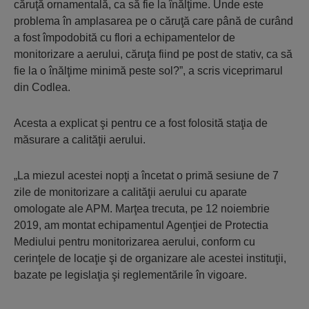
căruţă ornamentală, ca să fie la înălţime. Unde este
problema în amplasarea pe o căruţă care până de curând
a fost împodobită cu flori a echipamentelor de
monitorizare a aerului, căruţa fiind pe post de stativ, ca să
fie la o înălţime minimă peste sol?”, a scris viceprimarul
din Codlea.
Acesta a explicat şi pentru ce a fost folosită staţia de
măsurare a calităţii aerului.
„La miezul acestei nopţi a încetat o primă sesiune de 7
zile de monitorizare a calităţii aerului cu aparate
omologate ale APM. Marţea trecuta, pe 12 noiembrie
2019, am montat echipamentul Agenţiei de Protectia
Mediului pentru monitorizarea aerului, conform cu
cerinţele de locaţie şi de organizare ale acestei instituţii,
bazate pe legislaţia şi reglementările în vigoare.