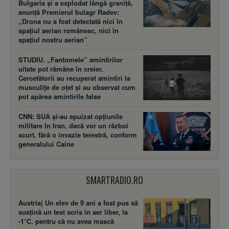
Bulgaria și a explodat lângă graniță,
anunță Premierul bulagr Radev:
„Drona nu a fost detectată nici în
spațiul aerian românesc, nici în
spațiul nostru aerian”
STUDIU. „Fantomele” amintirilor
uitate pot rămâne în creier.
Cercetătorii au recuperat amintiri la
musculițe de oțet și au observat cum
pot apărea amintirile false
CNN: SUA şi-au epuizat opțiunile
militare în Iran, dacă vor un război
scurt, fără o invazie terestră, conform
generalului Caine
SMARTRADIO.RO
Austria| Un elev de 9 ani a fost pus să
susţină un test scris în aer liber, la
-1°C, pentru că nu avea mască