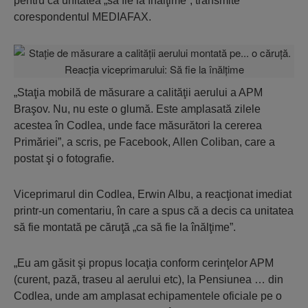
pentru ca unitatea „să fie la înălţime”, transmite
corespondentul MEDIAFAX.
„Staţia mobilă de măsurare a calităţii aerului a APM
Braşov. Nu, nu este o glumă. Este amplasată zilele
acestea în Codlea, unde face măsurători la cererea
Primăriei”, a scris, pe Facebook, Allen Coliban, care a
postat şi o fotografie.
Viceprimarul din Codlea, Erwin Albu, a reacţionat imediat
printr-un comentariu, în care a spus că a decis ca unitatea
să fie montată pe căruţă „ca să fie la înălţime”.
„Eu am găsit şi propus locaţia conform cerinţelor APM
(curent, pază, traseu al aerului etc), la Pensiunea … din
Codlea, unde am amplasat echipamentele oficiale pe o