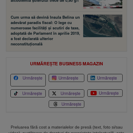
alcoolemia şoferului trece de 0,80 g/l
Cum urma să devină Insula Belina un
adevărat paradis fiscal: O lege cu
numeroase facilităţi şi scutiri de taxe,
adoptată de Parlament în aprilie 2019,
a fost declarată ulterior
neconstituţională
URMĂREȘTE BUSINESS MAGAZIN
Urmărește
Urmărește
Urmărește
Urmărește
Urmărește
Urmărește
Urmărește
Preluarea fără cost a materialelor de presă (text, foto si/sau