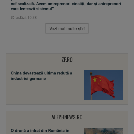
nefiscalizată. Avem antreprenori cinstiţi, dar şi antreprenori
care fentează sistemul”
astăzi, 10:38
Vezi mai multe ştiri
ZF.RO
China devastează ultima redută a
industriei germane
ALEPHNEWS.RO
O dronă a intrat din România în