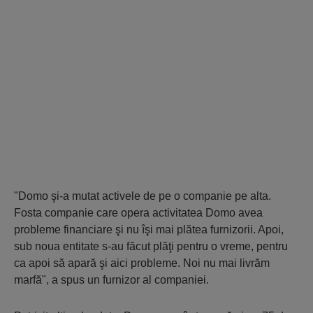
"Domo şi-a mutat activele de pe o companie pe alta.
Fosta com­panie care opera activitatea Domo avea
probleme financia­re şi nu îşi mai plătea furnizorii. Apoi,
sub noua entitate s-au fă­cut plăţi pentru o vreme, pentru
ca apoi să apară şi aici proble­me. Noi nu mai livrăm
marfă", a spus un furnizor al companiei.