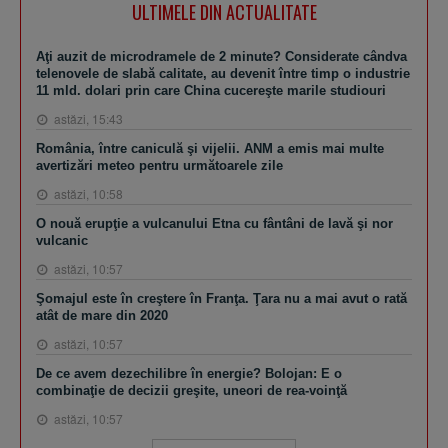
ULTIMELE DIN ACTUALITATE
Aţi auzit de microdramele de 2 minute? Considerate cândva
telenovele de slabă calitate, au devenit între timp o industrie
11 mld. dolari prin care China cucereşte marile studiouri
astăzi, 15:43
România, între caniculă şi vijelii. ANM a emis mai multe
avertizări meteo pentru următoarele zile
astăzi, 10:58
O nouă erupţie a vulcanului Etna cu fântâni de lavă şi nor
vulcanic
astăzi, 10:57
Şomajul este în creştere în Franţa. Ţara nu a mai avut o rată
atât de mare din 2020
astăzi, 10:57
De ce avem dezechilibre în energie? Bolojan: E o
combinaţie de decizii greşite, uneori de rea-voinţă
astăzi, 10:57