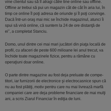
vine clientul sau să îl atragi către tine online sau offline.
Offline ar trebui să pui un magazin cât de cât în aria lui, în
timp ce online îl poţi adresa de oriunde şi îl poţi convinge.
Dacă într-un oraş mai mic se închide magazinul, atunci îi
spui să vină online, că suntem la 24 de ore distanţă de
ei", a completat Stanciu.
Domo, unul dintre cei mai mari jucători din piaţa locală de
profil, cu afaceri de peste 600 milioane lei anul trecut, va
închide toate magazinele fizice, pentru a rămâne cu
operaţiuni doar online.
O parte dintre magazine au fost deja preluate de com­pe­
titori, iar furnizorii de electronice şi electrocasnice spun că
nu au fost plătiţi, motiv pentru care nu mai livrează marfă
com­­paniei care are deja probleme financiare de mai mulţi
ani, a scris Ziarul Financiar în ediţia de luni.