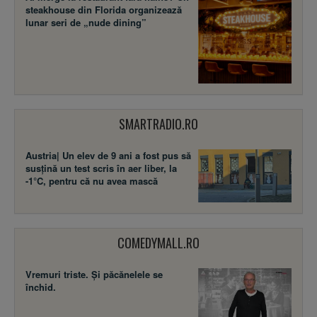
steakhouse din Florida organizează
lunar seri de „nude dining”
SMARTRADIO.RO
Austria| Un elev de 9 ani a fost pus să
susţină un test scris în aer liber, la
-1°C, pentru că nu avea mască
COMEDYMALL.RO
Vremuri triste. Şi păcănelele se
închid.