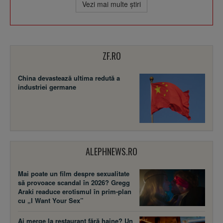
Vezi mai multe ştiri
ZF.RO
China devastează ultima redută a
industriei germane
ALEPHNEWS.RO
Mai poate un film despre sexualitate
să provoace scandal în 2026? Gregg
Araki readuce erotismul în prim-plan
cu „I Want Your Sex”
Ai merge la restaurant fără haine? Un