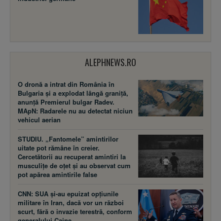
ALEPHNEWS.RO
O dronă a intrat din România în
Bulgaria și a explodat lângă graniță,
anunță Premierul bulgar Radev.
MApN: Radarele nu au detectat niciun
vehicul aerian
STUDIU. „Fantomele” amintirilor
uitate pot rămâne în creier.
Cercetătorii au recuperat amintiri la
musculițe de oțet și au observat cum
pot apărea amintirile false
CNN: SUA şi-au epuizat opțiunile
militare în Iran, dacă vor un război
scurt, fără o invazie terestră, conform
generalului Caine