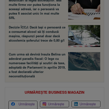
Modificări la legea societăţilor: Mai
multe firme vor putea funcţiona la
aceeaşi adresă, iar o persoană va
putea fi asociat unic în mai multe
SRL
Decizie ÎCCJ: Dacă laşi o persoană ce
a consumat alcool să îţi conducă
maşina, răspunzi penal doar dacă
alcoolemia şoferului trece de 0,80 g/l
Cum urma să devină Insula Belina un
adevărat paradis fiscal: O lege cu
numeroase facilităţi şi scutiri de taxe,
adoptată de Parlament în aprilie 2019,
a fost declarată ulterior
neconstituţională
URMĂREȘTE BUSINESS MAGAZIN
Urmărește
Urmărește
Urmărește