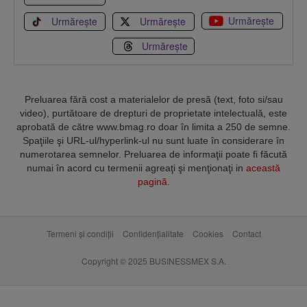
Urmărește
Urmărește
Urmărește
Urmărește
Preluarea fără cost a materialelor de presă (text, foto si/sau
video), purtătoare de drepturi de proprietate intelectuală, este
aprobată de către www.bmag.ro doar în limita a 250 de semne.
Spaţiile şi URL-ul/hyperlink-ul nu sunt luate în considerare în
numerotarea semnelor. Preluarea de informaţii poate fi făcută
numai în acord cu termenii agreaţi şi menţionaţi in
această
pagină
.
Termeni și condiții
Confidențialitate
Cookies
Contact
Copyright © 2025 BUSINESSMEX S.A.