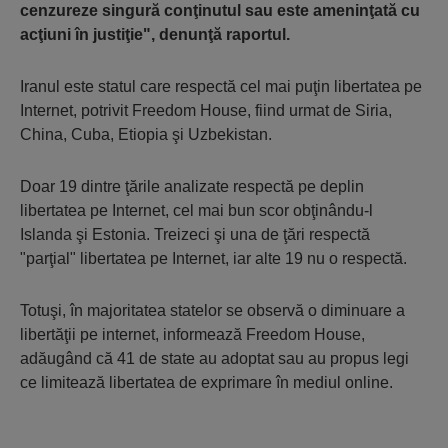
cenzureze singură conţinutul sau este ameninţată cu
acţiuni în justiţie", denunţă raportul.
Iranul este statul care respectă cel mai puţin libertatea pe
Internet, potrivit Freedom House, fiind urmat de Siria,
China, Cuba, Etiopia şi Uzbekistan.
Doar 19 dintre ţările analizate respectă pe deplin
libertatea pe Internet, cel mai bun scor obţinându-l
Islanda şi Estonia. Treizeci şi una de ţări respectă
"parţial" libertatea pe Internet, iar alte 19 nu o respectă.
Totuşi, în majoritatea statelor se observă o diminuare a
libertăţii pe internet, informează Freedom House,
adăugând că 41 de state au adoptat sau au propus legi
ce limitează libertatea de exprimare în mediul online.