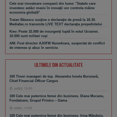
Cele mai inovatoare companii din lume: "Statele care
investesc astăzi masiv în inovaţii vor controla mâine
economia globală“
Traian Băsescu susţine o declaraţie de presă la 18.30.
Mediafax.ro transmite LIVE TEXT declaraţia preşedintelui
Kiev: Peste 32.000 de insurgenţi luptă în estul Ucrainei.
10.000 sunt militari ruşi
ANI: Fost director AJOFM Hunedoara, suspectat de conflict
de interese şi abuz în serviciu
ULTIMELE DIN ACTUALITATE
100 Tineri manageri de top. Alexandra Ionela Buruiană,
Chief Financial Officer Cargus
astăzi, 15:00
100 Cele mai puternice femei din business. Diana Mocanu,
Fondatoare, Grupul Printco – Gama
astăzi, 14:00
100 Cele mai puternice femei din business. Irina Măndoiu,