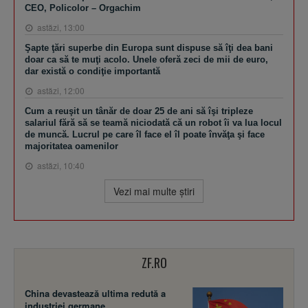
CEO, Policolor – Orgachim
astăzi, 13:00
Şapte ţări superbe din Europa sunt dispuse să îţi dea bani
doar ca să te muţi acolo. Unele oferă zeci de mii de euro,
dar există o condiţie importantă
astăzi, 12:00
Cum a reuşit un tânăr de doar 25 de ani să îşi tripleze
salariul fără să se teamă niciodată că un robot îi va lua locul
de muncă. Lucrul pe care îl face el îl poate învăţa şi face
majoritatea oamenilor
astăzi, 10:40
Vezi mai multe ştiri
ZF.RO
China devastează ultima redută a
industriei germane