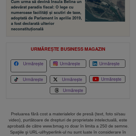
Cum urma să devină Insula Belina un
adevărat paradis fiscal: O lege cu
numeroase facilităţi şi scutiri de taxe,
adoptată de Parlament în aprilie 2019,
a fost declarată ulterior
neconstituţională
URMĂREȘTE BUSINESS MAGAZIN
Urmărește
Urmărește
Urmărește
Urmărește
Urmărește
Urmărește
Urmărește
Preluarea fără cost a materialelor de presă (text, foto si/sau
video), purtătoare de drepturi de proprietate intelectuală, este
aprobată de către www.bmag.ro doar în limita a 250 de semne.
Spaţiile şi URL-ul/hyperlink-ul nu sunt luate în considerare în