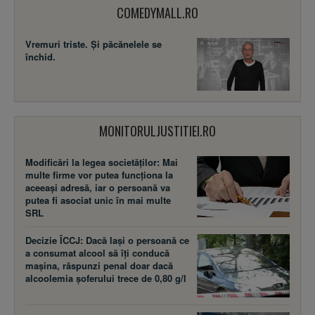
COMEDYMALL.RO
Vremuri triste. Şi păcănelele se
închid.
MONITORULJUSTITIEI.RO
Modificări la legea societăţilor: Mai
multe firme vor putea funcţiona la
aceeaşi adresă, iar o persoană va
putea fi asociat unic în mai multe
SRL
Decizie ÎCCJ: Dacă laşi o persoană ce
a consumat alcool să îţi conducă
maşina, răspunzi penal doar dacă
alcoolemia şoferului trece de 0,80 g/l