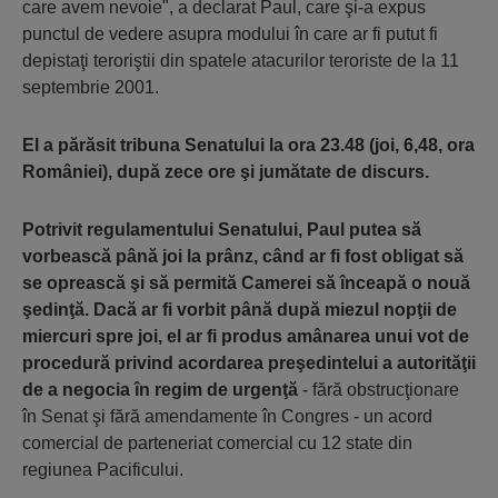
care avem nevoie", a declarat Paul, care şi-a expus
punctul de vedere asupra modului în care ar fi putut fi
depistaţi teroriştii din spatele atacurilor teroriste de la 11
septembrie 2001.
El a părăsit tribuna Senatului la ora 23.48 (joi, 6,48, ora
României), după zece ore şi jumătate de discurs.
Potrivit regulamentului Senatului, Paul putea să
vorbească până joi la prânz, când ar fi fost obligat să
se oprească şi să permită Camerei să înceapă o nouă
şedinţă.
Dacă ar fi vorbit până după miezul nopţii de
miercuri spre joi, el ar fi produs amânarea unui vot de
procedură privind acordarea preşedintelui a autorităţii
de a negocia în regim de urgenţă
- fără obstrucţionare
în Senat şi fără amendamente în Congres - un acord
comercial de parteneriat comercial cu 12 state din
regiunea Pacificului.