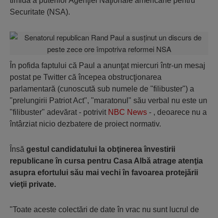
timidă a puterilor Agenţiei Naţionale americane pentru
Securitate (NSA).
În pofida faptului că Paul a anunţat miercuri într-un mesaj
postat pe Twitter că începea obstrucţionarea
parlamentară (cunoscută sub numele de "filibuster") a
"prelungirii Patriot Act", "maratonul" său verbal nu este un
"filibuster" adevărat - potrivit
NBC News
- , deoarece nu a
întârziat nicio dezbatere de proiect normativ.
Însă
gestul candidatului la obţinerea învestirii
republicane în cursa pentru Casa Albă atrage atenţia
asupra efortului său mai vechi în favoarea protejării
vieţii private.
"Toate aceste colectări de date în vrac nu sunt lucrul de