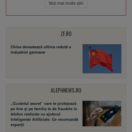
Vezi mai multe ştiri
ZF.RO
China devastează ultima redută a
industriei germane
ALEPHNEWS.RO
„Cuvântul secret” care te protejează
pe tine și pe familia ta de fraudele la
telefon realizate cu ajutorul
Inteligenței Artificiale. Ce recomandă
experții