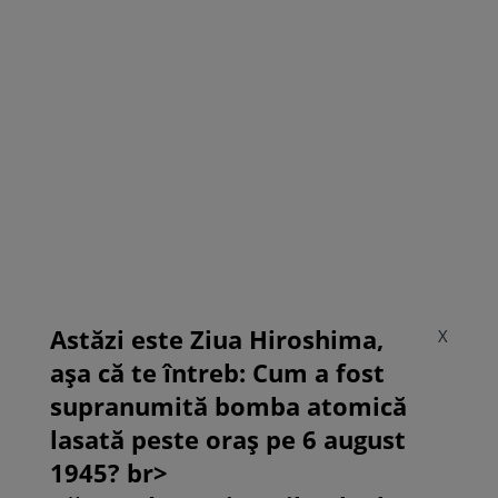
Astăzi este Ziua Hiroshima,
X
așa că te întreb: Cum a fost
supranumită bomba atomică
lasată peste oraș pe 6 august
1945? br>