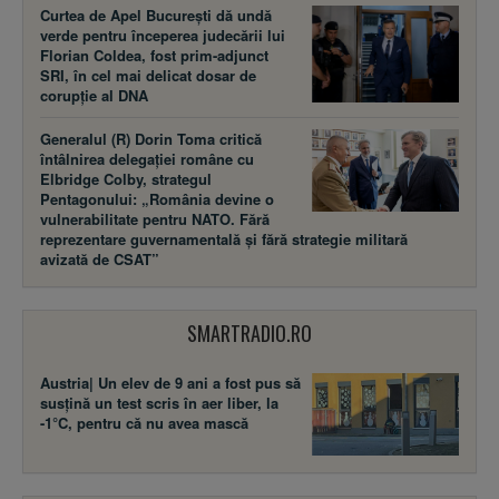
Curtea de Apel București dă undă
verde pentru începerea judecării lui
Florian Coldea, fost prim-adjunct
SRI, în cel mai delicat dosar de
corupție al DNA
Generalul (R) Dorin Toma critică
întâlnirea delegației române cu
Elbridge Colby, strategul
Pentagonului: „România devine o
vulnerabilitate pentru NATO. Fără
reprezentare guvernamentală și fără strategie militară
avizată de CSAT”
SMARTRADIO.RO
Austria| Un elev de 9 ani a fost pus să
susţină un test scris în aer liber, la
-1°C, pentru că nu avea mască