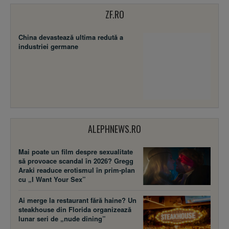
ZF.RO
China devastează ultima redută a
industriei germane
ALEPHNEWS.RO
Mai poate un film despre sexualitate
să provoace scandal în 2026? Gregg
Araki readuce erotismul în prim-plan
cu „I Want Your Sex”
Ai merge la restaurant fără haine? Un
steakhouse din Florida organizează
lunar seri de „nude dining”