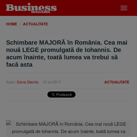
Desch
meniu
HOME
ACTUALITATE
Schimbare MAJORĂ în România. Cea mai
nouă LEGE promulgată de Iohannis. De
acum înainte, toată lumea va trebui să
facă asta
Autor:
Dana Stanila
12 iul 2017
ACTUALITATE