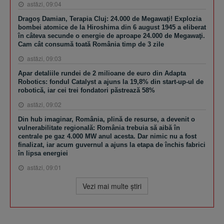
astăzi, 09:04
Dragoş Damian, Terapia Cluj: 24.000 de Megawaţi! Explozia
bombei atomice de la Hiroshima din 6 august 1945 a eliberat
în câteva secunde o energie de aproape 24.000 de Megawaţi.
Cam cât consumă toată România timp de 3 zile
astăzi, 09:03
Apar detaliile rundei de 2 milioane de euro din Adapta
Robotics: fondul Catalyst a ajuns la 19,8% din start-up-ul de
robotică, iar cei trei fondatori păstrează 58%
astăzi, 09:02
Din hub imaginar, România, plină de resurse, a devenit o
vulnerabilitate regională: România trebuia să aibă în
centrale pe gaz 4.000 MW anul acesta. Dar nimic nu a fost
finalizat, iar acum guvernul a ajuns la etapa de închis fabrici
în lipsa energiei
astăzi, 09:01
Vezi mai multe ştiri