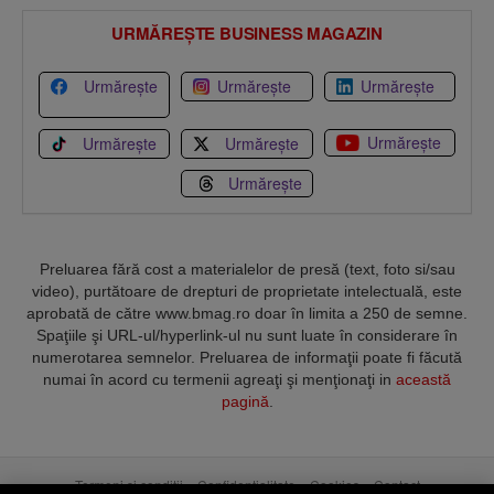
URMĂREȘTE BUSINESS MAGAZIN
Urmărește
Urmărește
Urmărește
Urmărește
Urmărește
Urmărește
Urmărește
Preluarea fără cost a materialelor de presă (text, foto si/sau
video), purtătoare de drepturi de proprietate intelectuală, este
aprobată de către www.bmag.ro doar în limita a 250 de semne.
Spaţiile şi URL-ul/hyperlink-ul nu sunt luate în considerare în
numerotarea semnelor. Preluarea de informaţii poate fi făcută
numai în acord cu termenii agreaţi şi menţionaţi in
această
pagină
.
Termeni și condiții
Confidențialitate
Cookies
Contact