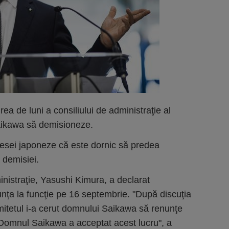
rea de luni a consiliului de administraţie al
Saikawa să demisioneze.
resei japoneze că este dornic să predea
a demisiei.
inistraţie, Yasushi Kimura, a declarat
unţa la funcţie pe 16 septembrie. "După discuţia
omitetul i-a cerut domnului Saikawa să renunţe
. Domnul Saikawa a acceptat acest lucru", a