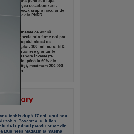
sia Europeană pune sub lupă
icările la legea decarbonizării.
lles avertizează asupra riscului de
ere a banilor din PNRR
zi, 19:17
ii din străinătate ce vor să
lte afaceri locale prin firme noi pot
 granturi. Bugetul alocat de
terul Finanţelor: 100 mil. euro. BID,
tată să gestioneze granturile
amului „Diaspora Investeşte
”. Granturile: până la 60% din
tul de investiţii, maximum 200.000
ro/beneficiar
zi, 19:16
ver story
ariu închis după 17 ani, unul nou
 deschis. Povestea lui Iulian
ciu de la primul premiu primit din
ea Business Magazin la maşina