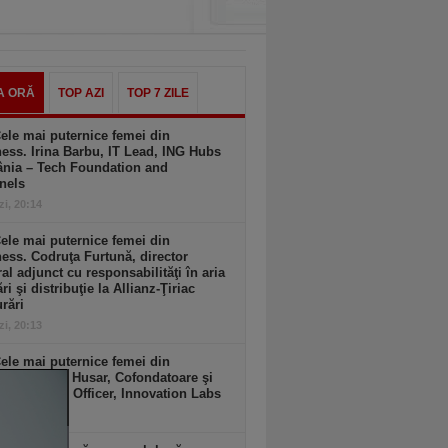
A ORĂ
TOP AZI
TOP 7 ZILE
ele mai puternice femei din
ess. Irina Barbu, IT Lead, ING Hubs
nia – Tech Foundation and
nels
zi, 20:14
ele mai puternice femei din
ess. Codruţa Furtună, director
al adjunct cu responsabilităţi în aria
ri şi distribuţie la Allianz-Ţiriac
rări
zi, 20:13
ele mai puternice femei din
ess. Flavia Husar, Cofondatoare şi
 Innovation Officer, Innovation Labs
zi, 20:13