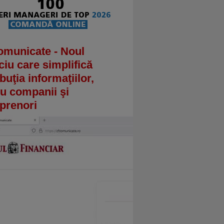
omunicate - Noul
ciu care simplifică
ibuţia informaţiilor,
u companii şi
prenori