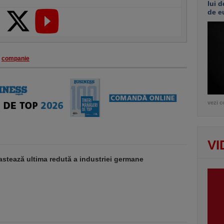
lui d
de e
companie
vezi c
VI
stează ultima redută a industriei germane