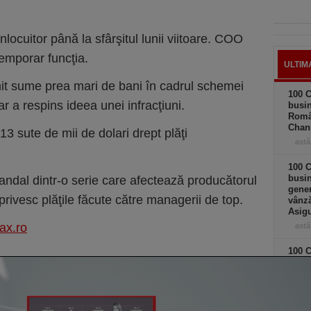
ocuitor până la sfârşitul lunii viitoare. COO
emporar funcţia.
ULTIM
it sume prea mari de bani în cadrul schemei
100 C
 a respins ideea unei infracţiuni.
busin
Româ
Chan
13 sute de mii de dolari drept plăţi
astă
100 C
busin
andal dintr-o serie care afectează producătorul
gener
rivesc plăţile făcute către managerii de top.
vânză
Asigu
ax.ro
astă
100 C
busin
Chief
astă