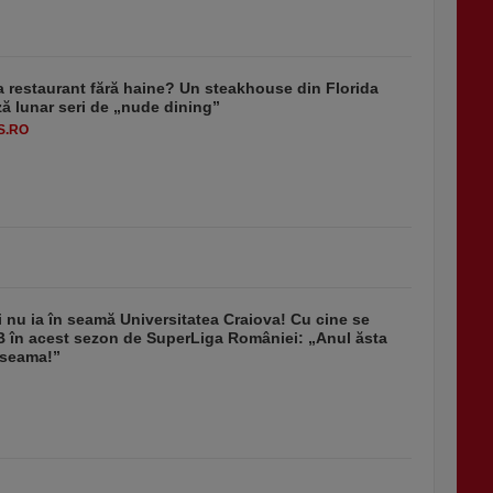
a restaurant fără haine? Un steakhouse din Florida
ă lunar seri de „nude dining”
S.RO
i nu ia în seamă Universitatea Craiova! Cu cine se
 în acest sezon de SuperLiga României: „Anul ăsta
 seama!”