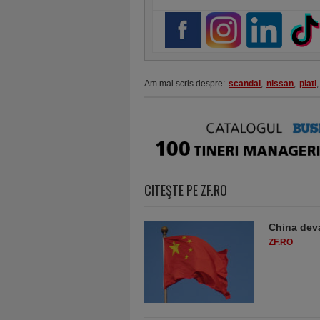
Am mai scris despre:
scandal
,
nissan
,
plati
,
CITEŞTE PE ZF.RO
China deva
ZF.RO