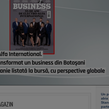
Comi
modif
Bruxe
pierd
astă
Român
dezvo
primi
Minis
manda
progr
Acasă
credi
de eu
astă
Co
Un p
abia
AGAZIN
Stan
part