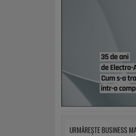
URMĂREȘTE BUSINESS M