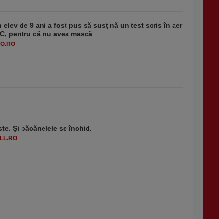
 elev de 9 ani a fost pus să susţină un test scris în aer
-1°C, pentru că nu avea mască
O.RO
ste. Şi păcănelele se închid.
LL.RO