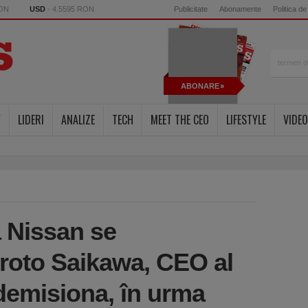
RON
USD
- 4.5595 RON
Publicitate
Abonamente
Politica de
ABONARE
Y
LIDERI
ANALIZE
TECH
MEET THE CEO
LIFESTYLE
VIDEO
a Nissan se
iroto Saikawa, CEO al
demisiona, în urma