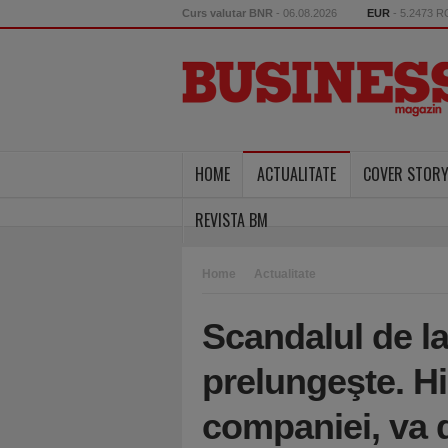
Curs valutar BNR
- 06.08.2026
EUR
- 5.2473 
HOME
ACTUALITATE
COVER STOR
REVISTA BM
Home
Actualitate
Scandalul de l
prelungeşte. H
companiei, va 