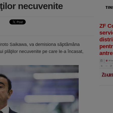
ţilor necuvenite
ZF C
servi
distr
 Hiroto Saikawa, va demisiona săptămâna
pentr
ui plăţilor necuvenite pe care le-a încasat,
antre