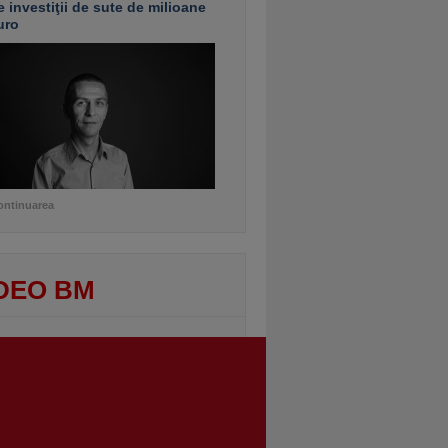
e investiţii de sute de milioane
uro
ontinuarea
DEO BM