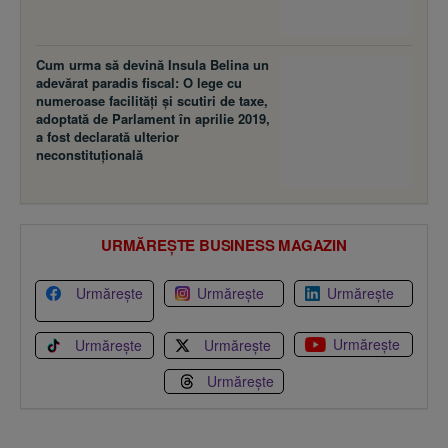
Cum urma să devină Insula Belina un
adevărat paradis fiscal: O lege cu
numeroase facilităţi şi scutiri de taxe,
adoptată de Parlament în aprilie 2019,
a fost declarată ulterior
neconstituţională
URMĂREȘTE BUSINESS MAGAZIN
Urmărește
Urmărește
Urmărește
Urmărește
Urmărește
Urmărește
Urmărește