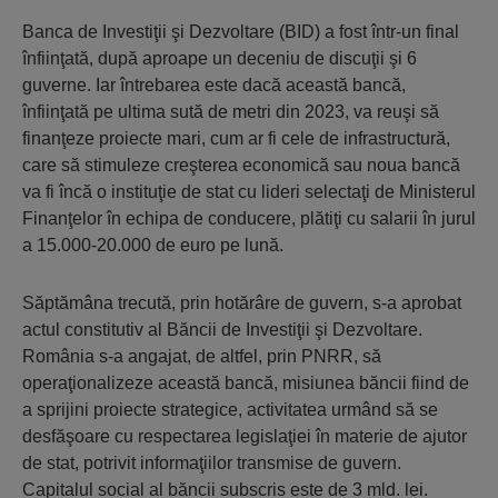
Banca de Investiţii şi Dezvoltare (BID) a fost într-un final
înfiinţată, după aproape un deceniu de discuţii şi 6
guverne. Iar întrebarea este dacă această bancă,
înfiinţată pe ultima sută de metri din 2023, va reuşi să
finanţeze proiecte mari, cum ar fi cele de infrastructură,
care să stimuleze creşterea economică sau noua bancă
va fi încă o instituţie de stat cu lideri selectaţi de Ministerul
Finanţelor în echipa de conducere, plătiţi cu salarii în jurul
a 15.000-20.000 de euro pe lună.
Săptămâna trecută, prin hotărâre de guvern, s-a aprobat
actul constitutiv al Băncii de Investiţii şi Dezvoltare.
România s-a angajat, de altfel, prin PNRR, să
operaţionalizeze această bancă, misiunea băncii fiind de
a sprijini proiecte strategice, activitatea urmând să se
desfăşoare cu respectarea legislaţiei în materie de ajutor
de stat, potrivit informaţiilor transmise de guvern.
Capitalul social al băncii subscris este de 3 mld. lei.