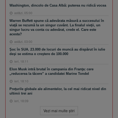
Washington, dincolo de Casa Albă: puterea nu ridică vocea
astăzi, 05:00
Warren Buffett spune că adevărata măsură a succesului în
viaţă se rezumă la un singur cuvânt. La finalul vieţii, un
singur lucru va conta cu adevărat, crede el. Care este
acesta?
astăzi, 03:00
Şoc în SUA. 23.000 de locuri de muncă au dispărut în iulie
deşi se estima o creştere de 100.000
ieri, 18:11
Elon Musk intră brutal în campania din Franţa: cere
„reducerea la tăcere” a candidatei Marine Tondel
ieri, 18:10
Preţurile globale ale alimentelor, la cel mai ridicat nivel din
ultimii trei ani
ieri, 18:09
Vezi mai multe ştiri