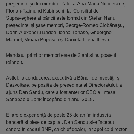
preşedinte şi doi membri, Raluca-Ana-Maria Nicolescu şi
Florian-Raimund Kubinschi. Iar Consiliul de
Supraveghere al băncii este format din Ştefan Nanu,
preşedinte, şi şase membri, George-Romeo Ciobănaşu,
Dorin-Alexandru Badea, Ioana Tănase, Gheorghe
Marinel, Mioara Popescu şi Daniela-Elena Iliescu.
Mandatul primilor membri este de 2 ani şi nu poate fi
reînnoit.
Astfel, la conducerea executivă a Băncii de Investiţii şi
Dezvoltare, pe poziţia de preşedinte al Directoratului, a
ajuns Dan Sandu, care a fost anterior CEO al Intesa
Sanapaolo Bank începând din anul 2018.
El are o experienţă de peste 25 de ani în industria
bancară şi pieţe de capital. Dan Sandu şi-a început
cariera în cadrul BNR, ca chief dealer, iar apoi ca director