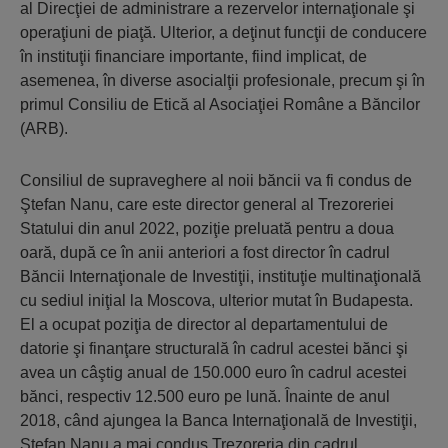
al Direcţiei de administrare a rezervelor internaţionale şi
operaţiuni de piaţă. Ulterior, a deţinut funcţii de conducere
în instituţii financiare importante, fiind implicat, de
asemenea, în diverse asocialţii profesionale, precum şi în
primul Consiliu de Etică al Asociaţiei Române a Băncilor
(ARB).
Consiliul de supraveghere al noii băncii va fi condus de
Ştefan Nanu, care este director general al Trezoreriei
Statului din anul 2022, poziţie preluată pentru a doua
oară, după ce în anii anteriori a fost director în cadrul
Băncii Internaţionale de Investiţii, instituţie multinaţională
cu sediul iniţial la Moscova, ulterior mutat în Budapesta.
El a ocupat poziţia de director al departamentului de
datorie şi finanţare structurală în cadrul acestei bănci şi
avea un câştig anual de 150.000 euro în cadrul acestei
bănci, respectiv 12.500 euro pe lună. Înainte de anul
2018, când ajungea la Banca Internaţională de Investiţii,
Ştefan Nanu a mai condus Trezoreria din cadrul