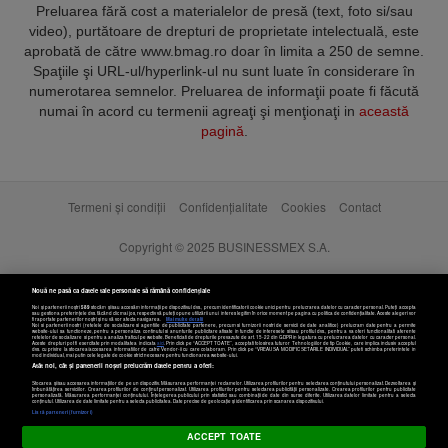
Preluarea fără cost a materialelor de presă (text, foto si/sau
video), purtătoare de drepturi de proprietate intelectuală, este
aprobată de către www.bmag.ro doar în limita a 250 de semne.
Spaţiile şi URL-ul/hyperlink-ul nu sunt luate în considerare în
numerotarea semnelor. Preluarea de informaţii poate fi făcută
numai în acord cu termenii agreaţi şi menţionaţi in
această
pagină
.
Termeni și condiții
Confidențialitate
Cookies
Contact
Copyright © 2025 BUSINESSMEX S.A.
Nouă ne pasă ca datele tale personale să rămână confidențiale
Noi și partenerii noștri
589
stocăm și/sau accesăm informații pe dispozitivul dvs., precum identificatorii cookie unici pentru prelucrarea datelor cu caracter personal. Puteți accepta
sau gestiona preferințele dvs. făcând clic mai jos, respectiv vă puteți opune utilizării unui interes legitim în orice moment pe pagina cu politica de confidențialitate. Aceste alegeri vor
fi raportate partenerilor noștri și nu vă vor afecta navigarea.
Mai multe detalii
Noi si partenerii nostri (retelele de socializare si agentiile de publicitate partenere, precum si furnizorii nostri de servicii de date analitice) prelucram date pentru a permite
website-ului sa functioneze, pentru a personaliza continutul si anunturile publicitare afisate in functie de interesele si/sau profilul dvs., pentru a va oferi functionalitati aferente
retelelor de socializare si pentru a analiza traficul pe website. Beneficiati de drepturile prevazute de art. 15-22 din GDPR in legatura cu prelucrarea datelor cu caracter personal.
Aceste drepturi pot fi exercitate prin modalitatea indicata
aici
. Prin click pe “ACCEPT TOATE”, acceptati folosirea tuturor Tehnologiilor de tip Cookie, care implica inclusiv acceptul
dvs. cu privire la stocarea/accesarea informatiilor de catre Vendor-ii cu care colaboram. Prin click pe “VREAU SA MODIFIC SETARILE INDIVIDUAL” puteti schimba preferintele in
mod individual, mai putin cele legate de cookie strict necesare pentru functionarea website-ului.
Atât noi, cât și partenerii noștri prelucrăm datele pentru a oferi:
Stocarea și/sau accesarea informațiilor de pe un dispozitiv. Măsurarea performanței reclamelor. Utilizarea profilurilor pentru selectarea conținutului personalizat. Dezvoltarea și
îmbunătățirea serviciilor. Crearea profilurilor de conținut personalizat. Utilizarea profilurilor pentru selectarea publicității personalizate. Crearea profilurilor pentru publicitate
personalizată. Măsurarea performanței conținutului. Înțelegerea publicului prin statistici sau combinații de date din surse diferite. Utilizarea datelor limitate pentru a selecta
Setări cookies
conținutul. Utilizarea de date limitate pentru a selecta publicitatea. Date precise de geolocație și identificarea prin scanarea dispozitivului.
Listă parteneri (furnizori)
ACCEPT TOATE