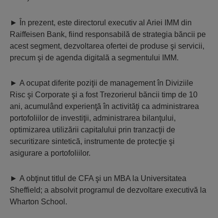
►
În prezent, este directorul executiv al Ariei IMM din
Raiffeisen Bank, fiind responsabilă de strategia băncii pe
acest segment, dezvoltarea ofertei de produse şi servicii,
precum şi de agenda digitală a segmentului IMM.
►
A ocupat diferite poziţii de management în Diviziile
Risc şi Corporate şi a fost Trezorierul băncii timp de 10
ani, acumulând experienţă în activităţi ca administrarea
portofoliilor de investiţii, administrarea bilanţului,
optimizarea utilizării capitalului prin tranzacţii de
securitizare sintetică, instrumente de protecţie şi
asigurare a portofoliilor.
►
A obţinut titlul de CFA şi un MBA la Universitatea
Sheffield; a absolvit programul de dezvoltare executivă la
Wharton School.