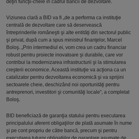
deţin funcţii-cheie în cadrul băncii de dezvoltare.
Viziunea clară a BID va fi „de a performa ca instituţie
centrală de dezvoltare care să deservească
întreprinderile româneşti şi alte entităţi din sectorul public
şi privat, după cum a spus ministrul finanţelor, Marcel
Boloş. „Prin intermediul ei, vom crea un cadru financiar
robust pentru proiecte inovatoare şi durabile, care vor
contribui la modernizarea infrastructurii şi la stimularea
creşterii economice. Această instituţie va acţiona ca un
catalizator pentru dezvoltarea economică şi va sprijini
sectoarele cheie, deschizând noi oportunităţi pentru
antreprenori, investitori şi comunităţi locale“, a completat
Boloş.
BID beneficiază de garanţia statului pentru executarea
principalului aferent obligaţiilor de plată asumate în nume
şi pe cont propriu de către bancă, precum şi pentru
executarea tuturor obligaţiilor de garantare asumate de