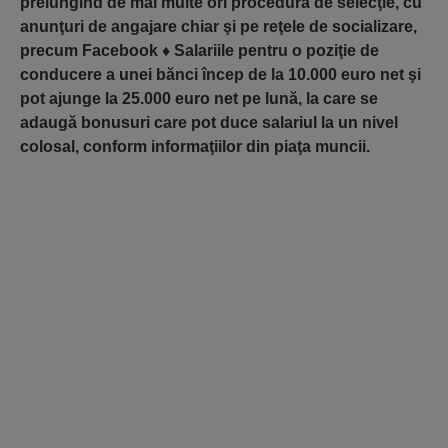
prelungind de mai multe ori procedura de selecţie, cu
anunţuri de angajare chiar şi pe reţele de socializare,
precum Facebook
♦
Salariile pentru o poziţie de
conducere a unei bănci încep de la 10.000 euro net şi
pot ajunge la 25.000 euro net pe lună, la care se
adaugă bonusuri care pot duce salariul la un nivel
colosal, conform informaţiilor din piaţa muncii.