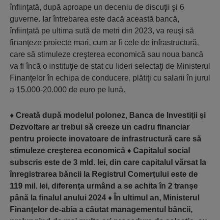
înfiinţată, după aproape un deceniu de discuţii şi 6
guverne. Iar întrebarea este dacă această bancă,
înfiinţată pe ultima sută de metri din 2023, va reuşi să
finanţeze proiecte mari, cum ar fi cele de infrastructură,
care să stimuleze creşterea economică sau noua bancă
va fi încă o instituţie de stat cu lideri selectaţi de Ministerul
Finanţelor în echipa de conducere, plătiţi cu salarii în jurul
a 15.000-20.000 de euro pe lună.
♦
Creată după modelul polonez, Banca de Investiţii şi
Dezvoltare ar trebui să creeze un cadru financiar
pentru proiecte inovatoare de infrastructură care să
stimuleze creşterea economică
♦
Capitalul social
subscris este de 3 mld. lei, din care capitalul vărsat la
înregistrarea băncii la Registrul Comerţului este de
119 mil. lei, diferenţa urmând a se achita în 2 tranşe
până la finalul anului 2024
♦
În ultimul an, Ministerul
Finanţelor de-abia a căutat managementul băncii,