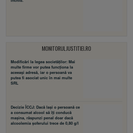
închid.
MONITORULJUSTITIEI.RO
Modificări la legea societăţilor: Mai
multe firme vor putea funcţiona la
aceeaşi adresă, iar o persoană va
putea fi asociat unic în mai multe
SRL
Decizie ÎCCJ: Dacă laşi o persoană ce
a consumat alcool să îţi conducă
maşina, răspunzi penal doar dacă
alcoolemia şoferului trece de 0,80 g/l