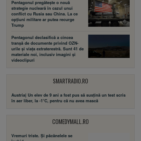
Pentagonul pregătește o nouă
strategie nucleară în cazul unui
conflict cu Rusia sau China. La ce
opțiuni militare ar putea recurge
Trump
Pentagonul declasifică a cincea
tranșă de documente privind OZN-
urile și viața extraterestră. Sunt 41 de
materiale noi, inclusiv imagini și
videoclipuri
SMARTRADIO.RO
Austria| Un elev de 9 ani a fost pus să susţină un test scris
în aer liber, la -1°C, pentru că nu avea mască
COMEDYMALL.RO
Vremuri triste. Şi păcănelele se