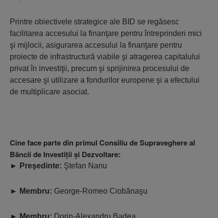
Printre obiectivele strategice ale BID se regăsesc
facilitarea accesului la finanţare pentru întreprinderi mici
şi mijlocii, asigurarea accesului la finanţare pentru
proiecte de infrastructură viabile şi atragerea capitalului
privat în investiţii, precum şi sprijinirea procesului de
accesare şi utilizare a fondurilor europene şi a efectului
de multiplicare asociat.
Cine face parte din primul Consiliu de Supraveghere al
Băncii de Investiţii şi Dezvoltare:
►
Preşedinte:
Ştefan Nanu
►
Membru:
George-Romeo Ciobănaşu
►
Membru:
Dorin-Alexandru Badea