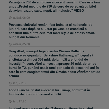
Vacanţa de 700 de euro care a cucerit românii. Care este ţara
unde „Preţul mediu e de 730 de euro de persoană cu bilet
de avion, cazare şapte nopţi, all inclusive” VIDEO
astăzi, 06:00
Povestea tânărului român, fost fotbalist al naţionalei de
juniori, care după ce a lucrat pe vase de croazieră a
construit una dintre cele mai mari reţele de fitness smart-
budget din România
astăzi, 05:00
Greg Abel, urmaşul legendarului Warren Buffett la
conducerea gigantului Berkshire Hathaway, a început să
cheltuiască din cei 366 mld. dolari, cât are fondul de
investiţii în cont. Abel a investit aproape 20 mld. dolari pe
bursă în T2, punând capăt unei perioade de peste trei ani în
care în care conglomeratul din Omaha a fost vânzător net de
acţiuni
ieri, 21:02
Todd Blanche, fostul avocat al lui Trump, confirmat în
funcţia de procuror general al SUA
ieri, 17:20
Incident grav de securitate: O dronă a pătruns în spaţiul