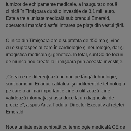
furnizor de echipamente medicale, a inaugurat o nouă
clinică în Timişoara după o investiţie de 3,1 mil. euro.
Este a treia unitate medicală sub brandul Emerald,
operatorul marcând astfel intrarea pe piaţa din vestul ţării.
Clinica din Timişoara are o suprafaţă de 450 mp şi vine
cu o supraspecializare în cardiologie şi neurologie, dar şi
imagistică medicală şi genetică. În total, sunt 30 de locuri
de muncă nou create la Timişoara prin această investiţie.
„Ceea ce ne diferenţează pe noi, pe lângă tehnologie,
sunt oamenii. Ei aduc calitatea, şi indiferent de tehnologia
pe care o ai, mai important e cine o utilizează, cine
validează informaţia şi asta duce la un diagnostic de
precizie”, a spus Anca Fodulu, Director Executiv al reţelei
Emerald.
Noua unitate este echipată cu tehnologie medicală GE de