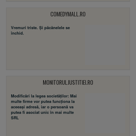
COMEDYMALL.RO
Vremuri triste. Şi păcănelele se
închid.
MONITORULJUSTITIEI.RO
Modificări la legea societăţilor: Mai
multe firme vor putea funcţiona la
aceeaşi adresă, iar o persoană va
putea fi asociat unic în mai multe
SRL