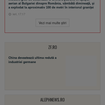
aerian al Bulgariei dinspre România, sâmbătă dimineaţă, şi
a explodat la aproximativ 100 de metri în interiorul graniţei
ieri, 17:17
Vezi mai multe ştiri
ZF.RO
China devastează ultima redută a
industriei germane
ALEPHNEWS.RO