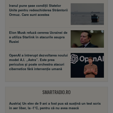
Iranul pune șase condiții Statelor
Unite pentru redeschiderea Strâmtorii
Ormuz. Care sunt acestea
Elon Musk refuză cererea Ucrainei de
a utiliza Starlink în atacurile asupra
Rusiei
OpenAI a întrerupt dezvoltarea noului
model A.I. „Astra”. Este prea
periculos și poate orchestra atacuri
cibernetice fără intervenție umană
SMARTRADIO.RO
Austria| Un elev de 9 ani a fost pus să susţină un test scris
în aer liber, la -1°C, pentru că nu avea mască