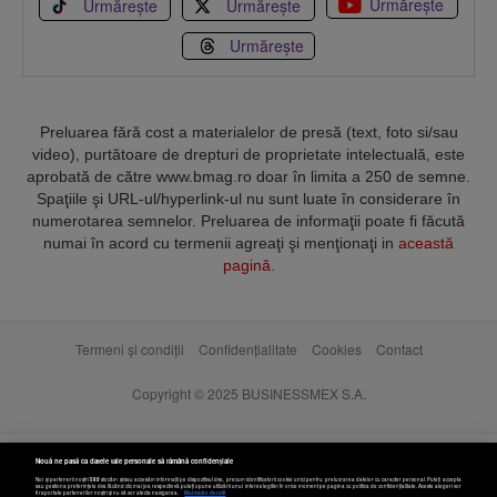
Urmărește
Urmărește
Urmărește
Urmărește
Preluarea fără cost a materialelor de presă (text, foto si/sau
video), purtătoare de drepturi de proprietate intelectuală, este
aprobată de către www.bmag.ro doar în limita a 250 de semne.
Spaţiile şi URL-ul/hyperlink-ul nu sunt luate în considerare în
numerotarea semnelor. Preluarea de informaţii poate fi făcută
numai în acord cu termenii agreaţi şi menţionaţi in
această
pagină
.
Termeni și condiții
Confidențialitate
Cookies
Contact
Copyright © 2025 BUSINESSMEX S.A.
Nouă ne pasă ca datele tale personale să rămână confidențiale
Noi și partenerii noștri
589
stocăm și/sau accesăm informații pe dispozitivul dvs., precum identificatorii cookie unici pentru prelucrarea datelor cu caracter personal. Puteți accepta
sau gestiona preferințele dvs. făcând clic mai jos, respectiv vă puteți opune utilizării unui interes legitim în orice moment pe pagina cu politica de confidențialitate. Aceste alegeri vor
fi raportate partenerilor noștri și nu vă vor afecta navigarea.
Mai multe detalii