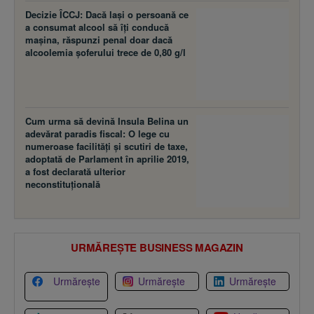
Decizie ÎCCJ: Dacă laşi o persoană ce
a consumat alcool să îţi conducă
maşina, răspunzi penal doar dacă
alcoolemia şoferului trece de 0,80 g/l
Cum urma să devină Insula Belina un
adevărat paradis fiscal: O lege cu
numeroase facilităţi şi scutiri de taxe,
adoptată de Parlament în aprilie 2019,
a fost declarată ulterior
neconstituţională
URMĂREȘTE BUSINESS MAGAZIN
Urmărește
Urmărește
Urmărește