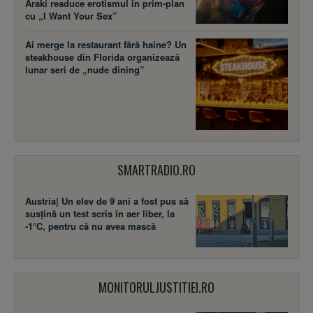
Araki readuce erotismul în prim-plan
cu „I Want Your Sex”
Ai merge la restaurant fără haine? Un
steakhouse din Florida organizează
lunar seri de „nude dining”
SMARTRADIO.RO
Austria| Un elev de 9 ani a fost pus să
susţină un test scris în aer liber, la
-1°C, pentru că nu avea mască
MONITORULJUSTITIEI.RO