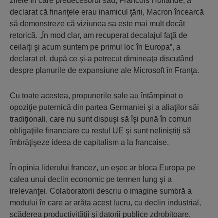
zilele în care predecesorul său, Francois Hollande, a
declarat că finanţele erau inamicul ţării, Macron încearcă
să demonstreze că viziunea sa este mai mult decât
retorică. „În mod clar, am recuperat decalajul faţă de
ceilalţi şi acum suntem pe primul loc în Europa”, a
declarat el, după ce şi-a petrecut dimineaţa discutând
despre planurile de expansiune ale Microsoft în Franţa.
Cu toate acestea, propunerile sale au întâmpinat o
opoziţie puternică din partea Germaniei şi a aliaţilor săi
tradiţionali, care nu sunt dispuşi să îşi pună în comun
obligaţiile financiare cu restul UE şi sunt neliniştiţi să
îmbrăţişeze ideea de capitalism a la francaise.
În opinia liderului francez, un eşec ar bloca Europa pe
calea unui declin economic pe termen lung şi a
irelevanţei. Colaboratorii descriu o imagine sumbră a
modului în care ar arăta acest lucru, cu declin industrial,
scăderea productivităţii şi datorii publice zdrobitoare,