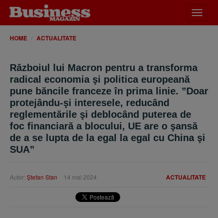
Desch
meniu
HOME
ACTUALITATE
Războiul lui Macron pentru a transforma
radical economia şi politica europeană
pune băncile franceze în prima linie. ”Doar
protejându-şi interesele, reducând
reglementările şi deblocând puterea de
foc financiară a blocului, UE are o şansă
de a se lupta de la egal la egal cu China şi
SUA”
Autor:
Ştefan Stan
14 mai 2024
ACTUALITATE