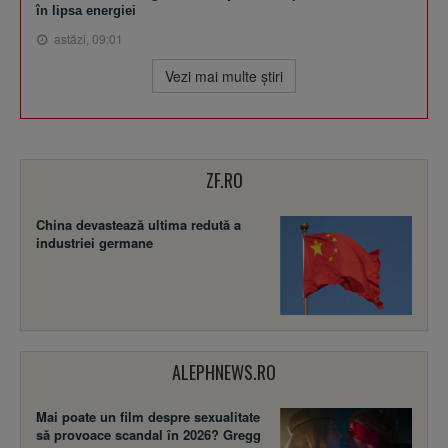
în lipsa energiei
astăzi, 09:01
Vezi mai multe ştiri
ZF.RO
China devastează ultima redută a
industriei germane
ALEPHNEWS.RO
Mai poate un film despre sexualitate
să provoace scandal în 2026? Gregg