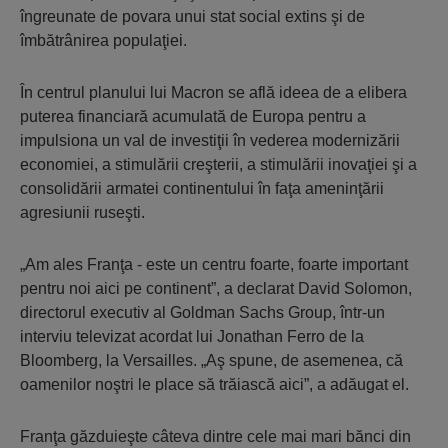
îngreunate de povara unui stat social extins şi de
îmbătrânirea populaţiei.
În centrul planului lui Macron se află ideea de a elibera
puterea financiară acumulată de Europa pentru a
impulsiona un val de investiţii în vederea modernizării
economiei, a stimulării creşterii, a stimulării inovaţiei şi a
consolidării armatei continentului în faţa ameninţării
agresiunii ruseşti.
„Am ales Franţa - este un centru foarte, foarte important
pentru noi aici pe continent”, a declarat David Solomon,
directorul executiv al Goldman Sachs Group, într-un
interviu televizat acordat lui Jonathan Ferro de la
Bloomberg, la Versailles. „Aş spune, de asemenea, că
oamenilor noştri le place să trăiască aici”, a adăugat el.
Franţa găzduieşte câteva dintre cele mai mari bănci din