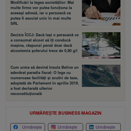
Modificări la legea societăţilor: Mai
multe firme vor putea funcţiona la
aceeaşi adresă, iar o persoană va
putea fi asociat unic în mai multe
SRL
Decizie ÎCCJ: Dacă laşi o persoană ce
a consumat alcool să îţi conducă
maşina, răspunzi penal doar dacă
alcoolemia şoferului trece de 0,80 g/l
Cum urma să devină Insula Belina un
adevărat paradis fiscal: O lege cu
numeroase facilităţi şi scutiri de taxe,
adoptată de Parlament în aprilie 2019,
a fost declarată ulterior
neconstituţională
URMĂREȘTE BUSINESS MAGAZIN
Urmărește
Urmărește
Urmărește