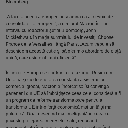
Bloomberg.
„A face afaceri ca europeni înseamnă că ai nevoie de
consolidare ca europeni”, a declarat Macron într-un
interviu cu redactorul-şef al Bloomberg, John
Micklethwait, în marja summitului de investiţii Choose
France de la Versailles, lângă Paris. „Acum trebuie să
deschidem această cutie şi să oferim o abordare de piaţă
unică, care este mult mai eficientă”.
În timp ce Europa se confruntă cu războiul Rusiei din
Ucraina şi cu deteriorarea constantă a sistemului
comercial global, Macron a încercat să îşi convingă
partenerii din UE să îmbrăţişeze ceea ce el consideră a fi
un program de reforme transformatoare pentru a
transforma UE într-o forţă economică mai unită şi mai
puternică. Doar devenind mai inteligentă în ceea ce
priveşte protejarea intereselor sale, reducând
reglementările în interiorul pieţei unice şi deblocând