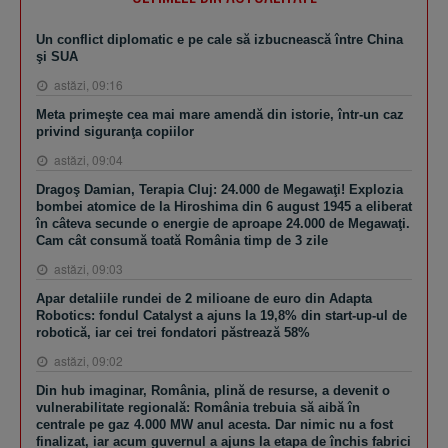
Un conflict diplomatic e pe cale să izbucnească între China
şi SUA
astăzi, 09:16
Meta primeşte cea mai mare amendă din istorie, într-un caz
privind siguranţa copiilor
astăzi, 09:04
Dragoş Damian, Terapia Cluj: 24.000 de Megawaţi! Explozia
bombei atomice de la Hiroshima din 6 august 1945 a eliberat
în câteva secunde o energie de aproape 24.000 de Megawaţi.
Cam cât consumă toată România timp de 3 zile
astăzi, 09:03
Apar detaliile rundei de 2 milioane de euro din Adapta
Robotics: fondul Catalyst a ajuns la 19,8% din start-up-ul de
robotică, iar cei trei fondatori păstrează 58%
astăzi, 09:02
Din hub imaginar, România, plină de resurse, a devenit o
vulnerabilitate regională: România trebuia să aibă în
centrale pe gaz 4.000 MW anul acesta. Dar nimic nu a fost
finalizat, iar acum guvernul a ajuns la etapa de închis fabrici