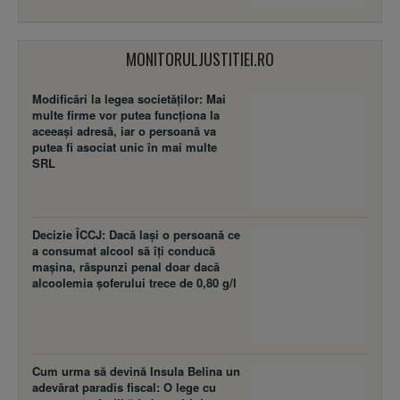
MONITORULJUSTITIEI.RO
Modificări la legea societăţilor: Mai
multe firme vor putea funcţiona la
aceeaşi adresă, iar o persoană va
putea fi asociat unic în mai multe
SRL
Decizie ÎCCJ: Dacă laşi o persoană ce
a consumat alcool să îţi conducă
maşina, răspunzi penal doar dacă
alcoolemia şoferului trece de 0,80 g/l
Cum urma să devină Insula Belina un
adevărat paradis fiscal: O lege cu