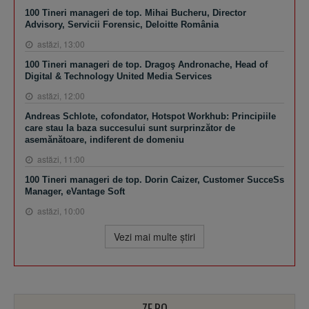
100 Tineri manageri de top. Mihai Bucheru, Director
Advisory, Servicii Forensic, Deloitte România
astăzi, 13:00
100 Tineri manageri de top. Dragoş Andronache, Head of
Digital & Technology United Media Services
astăzi, 12:00
Andreas Schlote, cofondator, Hotspot Workhub: Principiile
care stau la baza succesului sunt surprinzător de
asemănătoare, indiferent de domeniu
astăzi, 11:00
100 Tineri manageri de top. Dorin Caizer, Customer SucceSs
Manager, eVantage Soft
astăzi, 10:00
Vezi mai multe ştiri
ZF.RO