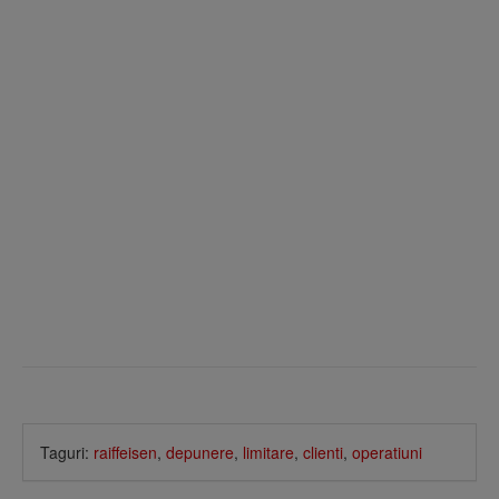
Taguri:
raiffeisen
,
depunere
,
limitare
,
clienti
,
operatiuni