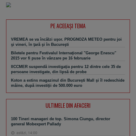
PE ACEEAŞI TEMA
VREMEA se va încălzi uşor. PROGNOZA METEO pentru joi
şi vineri, în ţară şi în Bucureşti
Biletele pentru Festivalul Internaţional "George Enescu"
2015 vor fi puse în vânzare pe 16 februarie
IICCMER suspendă investigaţia pentru 12 dintre cele 35 de
persoane investigate, din lipsă de probe
Koton a extins magazinul din Bucureşti Mall şi îl redeschide
mâine, după investiţii de 500.000 euro
ULTIMELE DIN AFACERI
100 Tineri manageri de top. Simona Ciungu, director
general Mobexpert Pallady
astăzi, 14:00