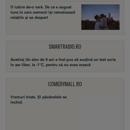
O iubire de-o vară. De ce e august
luna în care oamenii își reevaluează
relațiile și se despart
SMARTRADIO.RO
Austria| Un elev de 9 ani a fost pus să susţină un test scris
în aer liber, la -1°C, pentru că nu avea mască
COMEDYMALL.RO
Vremuri triste. Şi păcănelele se
închid.