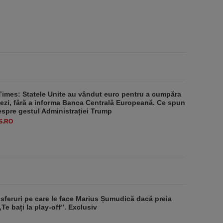
Times: Statele Unite au vândut euro pentru a cumpăra
ezi, fără a informa Banca Centrală Europeană. Ce spun
despre gestul Administrației Trump
S.RO
nsferuri pe care le face Marius Șumudică dacă preia
Te bați la play-off”. Exclusiv