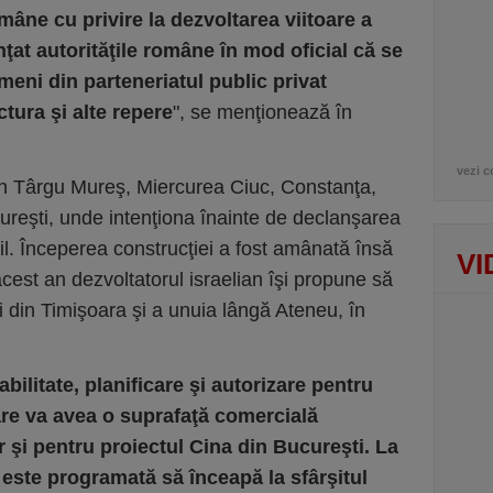
omâne cu privire la dezvoltarea viitoare a
ţat autorităţile române în mod oficial că se
meni din parteneriatul public privat
ctura şi alte repere
", se menţionează în
vezi c
în Târgu Mureş, Miercurea Ciuc, Constanţa,
ureşti, unde intenţiona înainte de declanşarea
ail. Începerea construcţiei a fost amânată însă
VI
acest an dezvoltatorul israelian îşi propune să
 din Timişoara şi a unuia lângă Ateneu, în
bilitate, planificare şi autorizare pentru
are va avea o suprafaţă comercială
r şi pentru proiectul Cina din Bucureşti. La
 este programată să înceapă la sfârşitul