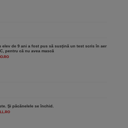
 elev de 9 ani a fost pus să susţină un test scris în aer
-1°C, pentru că nu avea mască
O.RO
ste. Şi păcănelele se închid.
LL.RO