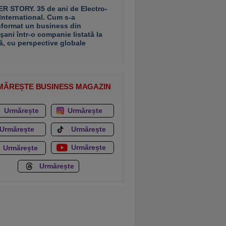
R STORY. 35 de ani de Electro-
 International. Cum s-a
sformat un business din
şani într-o companie listată la
ă, cu perspective globale
MĂREȘTE BUSINESS MAGAZIN
Urmărește
Urmărește
Urmărește
Urmărește
Urmărește
Urmărește
Urmărește