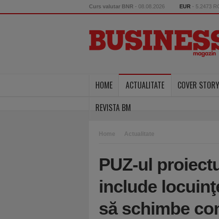
Curs valutar BNR
- 08.08.2026
EUR
- 5.2473 
HOME
ACTUALITATE
COVER STOR
REVISTA BM
Home
Actualitate
PUZ-ul proiect
include locuinţ
să schimbe cont