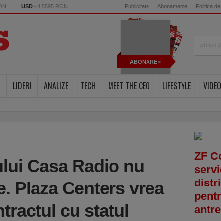
RON
USD
- 4.5595 RON
Publicitate
Abonamente
Politica de
ABONARE
Y
LIDERI
ANALIZE
TECH
MEET THE CEO
LIFESTYLE
VIDEO
ZF C
ului Casa Radio nu
servi
distr
e. Plaza Centers vrea
pentr
ractul cu statul
antre