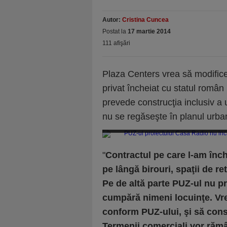
Autor:
Cristina Cuncea
Postat la
17 martie 2014
111 afişări
Plaza Centers vrea să modifice 
privat încheiat cu statul român
prevede construcţia inclusiv a
nu se regăseşte în planul urban
PUZ-ul proiectului Casa Radio nu include locui
"
Contractul pe care l-am înc
pe lângă birouri, spaţii de ret
Pe de altă parte PUZ-ul nu p
cumpără nimeni locuinţe. Vr
conform PUZ-ului, şi să constr
Termenii comerciali vor răm