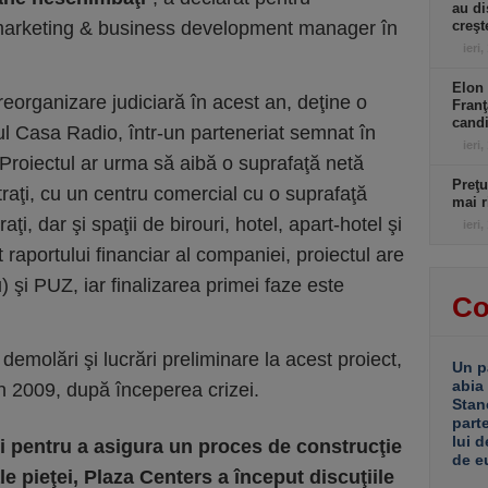
au di
arketing & business development manager în
creşt
ieri,
Elon 
reorganizare judiciară în acest an, deţine o
Franţ
candi
ul Casa Radio, într-un parteneriat semnat în
ieri,
 Proiectul ar urma să aibă o suprafaţă netă
Preţu
raţi, cu un centru comercial cu o suprafaţă
mai r
ţi, dar şi spaţii de birouri, hotel, apart-hotel şi
ieri,
t raportului financiar al companiei, proiectul are
) şi PUZ, iar finalizarea primei faze este
Co
emolări şi lucrări preliminare la acest proiect,
Un p
abia
 în 2009, după începerea crizei.
Stan
part
lui d
şi pentru a asigura un proces de construcţie
de e
le pieţei, Plaza Centers a început discuţiile