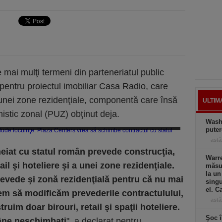
mai mulţi termeni din parteneriatul public
 pentru proiectul imobiliar Casa Radio, care
 unei zone rezidenţiale, componentă care însă
ULTIM
istic zonal (PUZ) obţinut deja.
Wash
nţe. Plaza Centers vrea să schimbe contractul cu statul (Imagine: Bogdan
puter
Maran / Mediafax Foto)
astă
heiat cu statul român prevede construcţia,
Warre
ail şi hoteliere şi a unei zone rezidenţiale.
măsur
la un
revede şi zonă rezidenţială pentru că nu mai
singu
el. C
em să modificăm prevederile contractulului,
astă
uim doar birouri, retail şi spaţii hoteliere.
Şoc î
âne neschimbaţi
", a declarat pentru