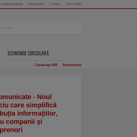
 confidentialitate
Newsletter
Contact
Arhiva BM
ECONOMIE CIRCULARĂ
Cataloage BM
Evenimente
omunicate - Noul
ciu care simplifică
ibuţia informaţiilor,
u companii şi
prenori