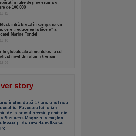
spărut în iulie deşi se estima o
ere de 100.000
 18:11
Musk intră brutal în campania din
a: cere „reducerea la tăcere” a
datei Marine Tondel
 18:10
rile globale ale alimentelor, la cel
idicat nivel din ultimii trei ani
 18:09
ver story
ariu închis după 17 ani, unul nou
 deschis. Povestea lui Iulian
ciu de la primul premiu primit din
ea Business Magazin la maşina
e investiţii de sute de milioane
uro