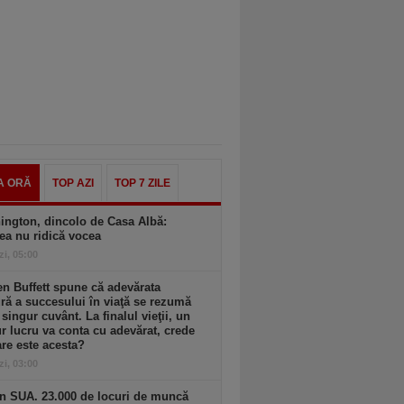
A ORĂ
TOP AZI
TOP 7 ZILE
ington, dincolo de Casa Albă:
ea nu ridică vocea
zi, 05:00
n Buffett spune că adevărata
ă a succesului în viaţă se rezumă
 singur cuvânt. La finalul vieţii, un
r lucru va conta cu adevărat, crede
are este acesta?
zi, 03:00
n SUA. 23.000 de locuri de muncă