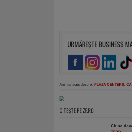
URMĂREȘTE BUSINESS M
Am mai scris despre:
PLAZA CENTERS
,
CA
CITEŞTE PE ZF.RO
China deva