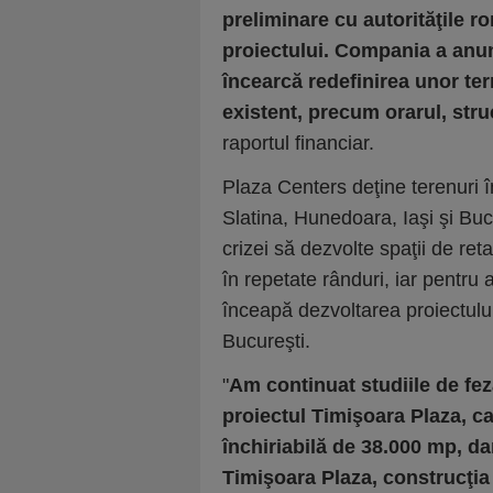
preliminare cu autorităţile r
proiectului. Compania a anun
încearcă redefinirea unor ter
existent, precum orarul, stru
raportul financiar.
Plaza Centers deţine terenuri 
Slatina, Hunedoara, Iaşi şi Buc
crizei să dezvolte spaţii de ret
în repetate rânduri, iar pentru 
înceapă dezvoltarea proiectului
Bucureşti.
"
Am continuat studiile de feza
proiectul Timişoara Plaza, c
închiriabilă de 38.000 mp, da
Timişoara Plaza, construcţia