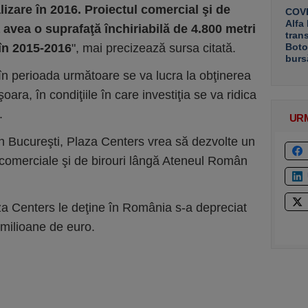
lizare în 2016. Proiectul comercial şi de
COVE
Alfa
 avea o suprafaţă închiriabilă de 4.800 metri
tran
t în 2015-2016
", mai precizează sursa citată.
Boto
burs
în perioada următoare se va lucra la obţinerea
şoara, în condiţiile în care investiţia se va ridica
.
UR
in Bucureşti, Plaza Centers vrea să dezvolte un
i comerciale şi de birouri lângă Ateneul Român
za Centers le deţine în România s-a depreciat
 milioane de euro.