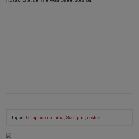
Kozak, citat de The Wall Street Journal.
Taguri:
Olimpiada de Iarnă
,
Soci
,
preţ
,
costuri