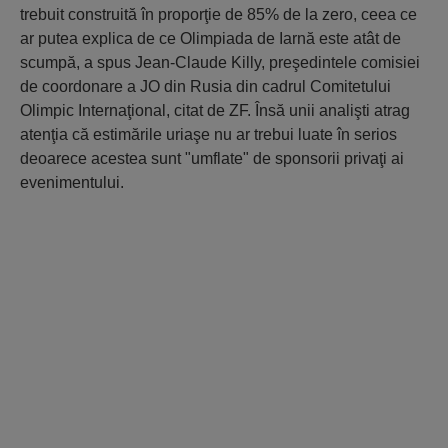
trebuit construită în proporţie de 85% de la zero, ceea ce
ar putea explica de ce Olimpiada de Iarnă este atât de
scumpă, a spus Jean-Claude Killy, preşedintele comisiei
de coordo­nare a JO din Rusia din cadrul Comite­tului
Olimpic Internaţional, citat de ZF. Însă unii analişti atrag
atenţia că estimările uriaşe nu ar trebui luate în serios
deoarece acestea sunt "umflate" de sponsorii privaţi ai
evenimentului.