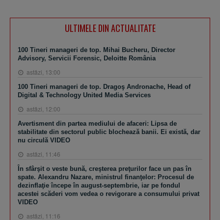
ULTIMELE DIN ACTUALITATE
100 Tineri manageri de top. Mihai Bucheru, Director
Advisory, Servicii Forensic, Deloitte România
astăzi, 13:00
100 Tineri manageri de top. Dragoş Andronache, Head of
Digital & Technology United Media Services
astăzi, 12:00
Avertisment din partea mediului de afaceri: Lipsa de
stabilitate din sectorul public blochează banii. Ei există, dar
nu circulă VIDEO
astăzi, 11:46
În sfârşit o veste bună, creşterea preţurilor face un pas în
spate. Alexandru Nazare, ministrul finanţelor: Procesul de
dezinflaţie începe în august-septembrie, iar pe fondul
acestei scăderi vom vedea o revigorare a consumului privat
VIDEO
astăzi, 11:16