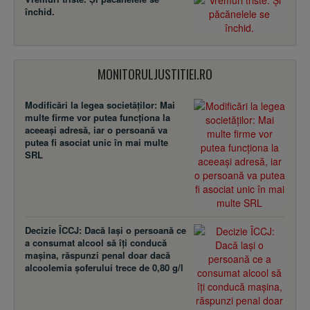
închid.
MONITORULJUSTITIEI.RO
Modificări la legea societăţilor: Mai
multe firme vor putea funcţiona la
aceeaşi adresă, iar o persoană va
putea fi asociat unic în mai multe
SRL
Decizie ÎCCJ: Dacă laşi o persoană ce
a consumat alcool să îţi conducă
maşina, răspunzi penal doar dacă
alcoolemia şoferului trece de 0,80 g/l