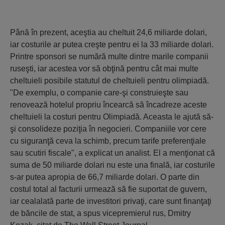
Până în prezent, aceştia au cheltuit 24,6 miliarde dolari,
iar costurile ar putea creşte pentru ei la 33 miliarde dolari.
Printre sponsori se numără multe dintre marile companii
ruseşti, iar acestea vor să obţină pentru cât mai multe
cheltuieli posibile statutul de cheltuieli pentru olimpiadă.
"De exemplu, o companie care-şi construieşte sau
renovează hotelul propriu încearcă să încadreze aceste
cheltuieli la costuri pentru Olimpiadă. Aceasta le ajută să-
şi consolideze poziţia în negocieri. Companiile vor cere
cu siguranţă ceva la schimb, precum tarife preferenţiale
sau scutiri fiscale", a explicat un analist. El a menţionat că
suma de 50 miliarde dolari nu este una finală, iar costurile
s-ar putea apropia de 66,7 miliarde dolari. O parte din
costul total al facturii urmează să fie suportat de guvern,
iar cealalată parte de investitori privaţi, care sunt finanţaţi
de băncile de stat, a spus vicepremierul rus, Dmitry