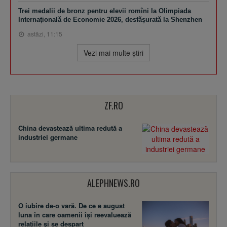
Trei medalii de bronz pentru elevii romîni la Olimpiada
Internaţională de Economie 2026, desfăşurată la Shenzhen
astăzi, 11:15
Vezi mai multe ştiri
ZF.RO
China devastează ultima redută a
industriei germane
ALEPHNEWS.RO
O iubire de-o vară. De ce e august
luna în care oamenii își reevaluează
relațiile și se despart