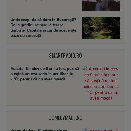
Unde scapi de căldura în București?
De la grădini retrase la terase
umbrite, Capitala ascunde adevărate
oaze de verdeață
SMARTRADIO.RO
Austria| Un elev de 9 ani a fost pus să
susţină un test scris în aer liber, la
-1°C, pentru că nu avea mască
COMEDYMALL.RO
Vremuri triste. Şi păcănelele se