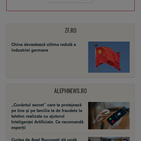
ZF.RO
China devastează ultima redută a
industriei germane
ALEPHNEWS.RO
„Cuvântul secret” care te protejează
pe tine și pe familia ta de fraudele la
telefon realizate cu ajutorul
Inteligenței Artificiale. Ce recomandă
experții
Curtea de Apel București dă undă