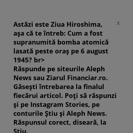
Astăzi este Ziua Hiroshima,
X
așa că te întreb: Cum a fost
supranumită bomba atomică
lasată peste oraș pe 6 august
1945? br>
Răspunde pe siteurile Aleph
News sau Ziarul Financiar.ro.
Găsești întrebarea la finalul
fiecărui articol. Poți să răspunzi
și pe Instagram Stories, pe
conturile Știu și Aleph News.
Răspunsul corect, diseară, la
Știu.