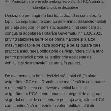
Decizia de prelungire a fost luată „luând în considerare
faptul că împrejurările care au determinat disfuncţionalităţi
pe piaţa asigurărilor persistă, acestea fiind cele care au
condus la adoptarea Hotărârii Guvernului nr. 1326/2023
privind stabilirea tarifelor de primă maxime şi a altor
măsuri aplicabile de către societăţile de asigurare care
practică asigurarea obligatorie de răspundere civilă auto
pentru prejudicii produse terţilor prin accidente de
vehicule şi de tramvaie”, se arată în proiect.
De asemenea, la baza deciziei stă faptul că „în piaţa
asigurărilor RCA din România se manifestă în continuare
o reticenţă în ceea ce priveşte apetitul la risc al
asigurătorilor RCA pentru anumite categorii de asiguraţi
şi gradul ridicat de concentrare pe piaţa asigurărilor RCA
care continuă să reprezinte o vulnerabilitate atât din