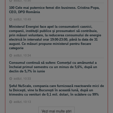
astăzi, 10:50
100 Cele mai puternice femei din business. Cristina Popa,
CEO, DPD România
astăzi, 10:49
Ministerul Energiei face apel la consumatorii casnici,
companii, instituţii publice şi prosumatori să contribuie,
prin măsuri voluntare, la reducerea consumului de energie
electrică în intervalul orar 19:00-23:00, până la data de 31
august. Ce măsuri propune ministerul pentru fiecare
categorie
astăzi, 10:34
Consumul continuă să sufere: Comerţul cu amănuntul a
încheiat primul semestru cu un minus de 5,6%, după un
declin de 5,7% în iunie
astăzi, 10:33
Şeful NuScale, compania care furnizează reactoarele mici de
la Doiceşti, vine la Bucureşti în această lună, după un
trimestru cu venituri de 0,1 mil. dolari, în scădere cu 99%
astăzi, 10:13
Vezi mai multe ştiri