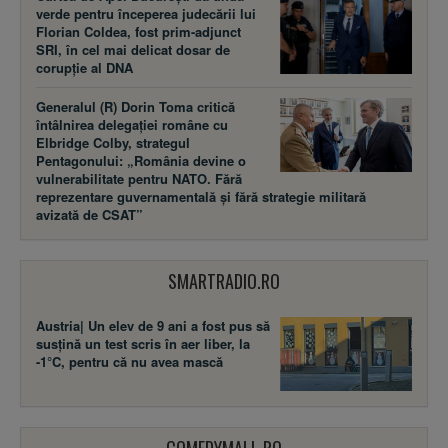
verde pentru începerea judecării lui
Florian Coldea, fost prim-adjunct
SRI, în cel mai delicat dosar de
corupție al DNA
Generalul (R) Dorin Toma critică
întâlnirea delegației române cu
Elbridge Colby, strategul
Pentagonului: „România devine o
vulnerabilitate pentru NATO. Fără
reprezentare guvernamentală și fără strategie militară
avizată de CSAT”
SMARTRADIO.RO
Austria| Un elev de 9 ani a fost pus să
susţină un test scris în aer liber, la
-1°C, pentru că nu avea mască