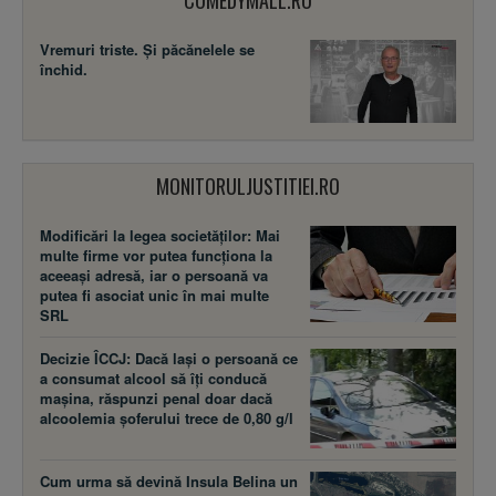
COMEDYMALL.RO
Vremuri triste. Şi păcănelele se
închid.
MONITORULJUSTITIEI.RO
Modificări la legea societăţilor: Mai
multe firme vor putea funcţiona la
aceeaşi adresă, iar o persoană va
putea fi asociat unic în mai multe
SRL
Decizie ÎCCJ: Dacă laşi o persoană ce
a consumat alcool să îţi conducă
maşina, răspunzi penal doar dacă
alcoolemia şoferului trece de 0,80 g/l
Cum urma să devină Insula Belina un