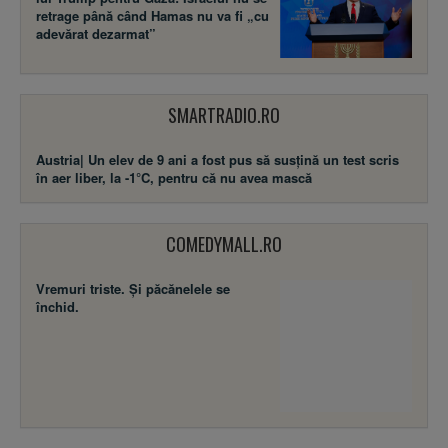
retrage până când Hamas nu va fi „cu
adevărat dezarmat”
SMARTRADIO.RO
Austria| Un elev de 9 ani a fost pus să susţină un test scris
în aer liber, la -1°C, pentru că nu avea mască
COMEDYMALL.RO
Vremuri triste. Şi păcănelele se
închid.