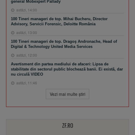
general Mobexpert Pallady
astăzi, 14:00
100 Tineri manageri de top. Mihai Bucheru, Director
Advisory, Servicii Forensic, Deloitte România
astăzi, 13:00
100 Tineri manageri de top. Dragoş Andronache, Head of
Digital & Technology United Media Services
astăzi, 12:00
Avertisment din partea mediului de afaceri: Lipsa de
stabilitate din sectorul public blochează banii. Ei există, dar
nu circulă VIDEO
astăzi, 11:46
Vezi mai multe ştiri
ZF.RO