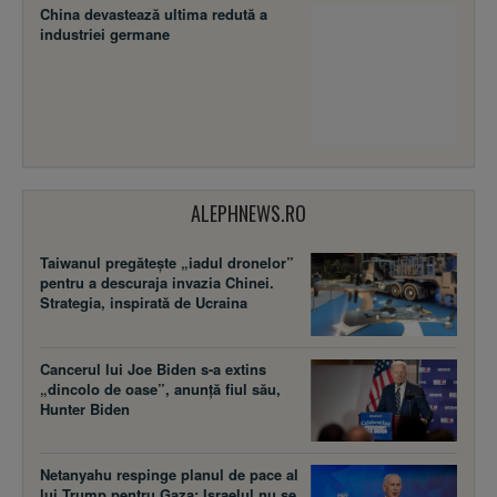
China devastează ultima redută a
industriei germane
ALEPHNEWS.RO
Taiwanul pregătește „iadul dronelor”
pentru a descuraja invazia Chinei.
Strategia, inspirată de Ucraina
Cancerul lui Joe Biden s-a extins
„dincolo de oase”, anunță fiul său,
Hunter Biden
Netanyahu respinge planul de pace al
lui Trump pentru Gaza: Israelul nu se