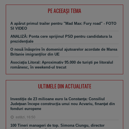
PE ACEEAŞI TEMA
A apărut primul trailer pentru "Mad Max: Fury road" - FOTO
SI VIDEO
ANALIZĂ: Ponta cere sprijinul PSD pentru candidatura la
prezidenţiale
O nouă înăsprire în domeniul ajutoarelor acordate de Marea
Britanie imigranţilor din UE
Asociaţia Litoral: Aproximativ 95.000 de turişti pe litoralul
românesc, în weekend-ul trecut
ULTIMELE DIN ACTUALITATE
Investiţie de 23 milioane euro la Constanţa: Consiliul
Judeţean începe construcţia unui nou Acvariu, finanţat din
fonduri europene
astăzi, 16:50
100 Tineri manageri de top. Simona Ciungu, director