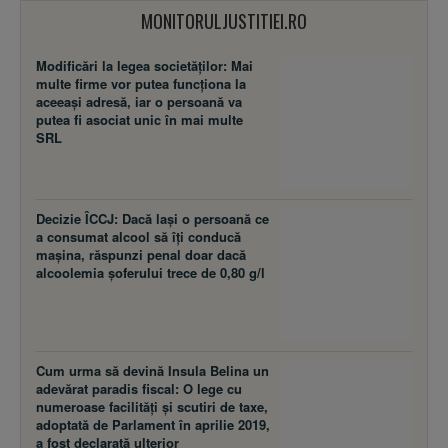
MONITORULJUSTITIEI.RO
Modificări la legea societăţilor: Mai
multe firme vor putea funcţiona la
aceeaşi adresă, iar o persoană va
putea fi asociat unic în mai multe
SRL
Decizie ÎCCJ: Dacă laşi o persoană ce
a consumat alcool să îţi conducă
maşina, răspunzi penal doar dacă
alcoolemia şoferului trece de 0,80 g/l
Cum urma să devină Insula Belina un
adevărat paradis fiscal: O lege cu
numeroase facilităţi şi scutiri de taxe,
adoptată de Parlament în aprilie 2019,
a fost declarată ulterior