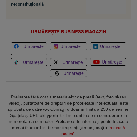
neconstituţională
URMĂREȘTE BUSINESS MAGAZIN
Urmărește
Urmărește
Urmărește
Urmărește
Urmărește
Urmărește
Urmărește
Preluarea fără cost a materialelor de presă (text, foto si/sau
video), purtătoare de drepturi de proprietate intelectuală, este
aprobată de către www.bmag.ro doar în limita a 250 de semne.
Spaţiile şi URL-ul/hyperlink-ul nu sunt luate în considerare în
numerotarea semnelor. Preluarea de informaţii poate fi făcută
numai în acord cu termenii agreaţi şi menţionaţi in
această
pagină
.