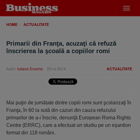
Desch
meniu
HOME
ACTUALITATE
Primarii din Franţa, acuzaţi că refuză
înscrierea la şcoală a copiilor romi
Autor:
Iuliana Enache
29 iul 2014
ACTUALITATE
Mai puţin de jumătate dintre copiii romi sunt şcolarizaţi în
Franţa, în 60 la sută din cazuri din cauza refuzului
primarilor de a-i înscrie, denunţă European Roma Rights
Centre (ERRC), care a efectuat un studiu pe un eşantion
format din 118 români.