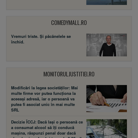
COMEDYMALL.RO
Vremuri triste. Şi păcănelele se
închid.
MONITORULJUSTITIEI.RO
Modificări la legea societăţilor: Mai
multe firme vor putea funcţiona la
aceeaşi adresă, iar o persoană va
putea fi asociat unic în mai multe
SRL
Decizie ÎCCJ: Dacă laşi o persoană ce
a consumat alcool să îţi conducă
maşina, răspunzi penal doar dacă