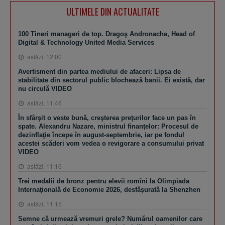
ULTIMELE DIN ACTUALITATE
100 Tineri manageri de top. Dragoş Andronache, Head of
Digital & Technology United Media Services
astăzi, 12:00
Avertisment din partea mediului de afaceri: Lipsa de
stabilitate din sectorul public blochează banii. Ei există, dar
nu circulă VIDEO
astăzi, 11:46
În sfârşit o veste bună, creşterea preţurilor face un pas în
spate. Alexandru Nazare, ministrul finanţelor: Procesul de
dezinflaţie începe în august-septembrie, iar pe fondul
acestei scăderi vom vedea o revigorare a consumului privat
VIDEO
astăzi, 11:16
Trei medalii de bronz pentru elevii romîni la Olimpiada
Internaţională de Economie 2026, desfăşurată la Shenzhen
astăzi, 11:15
Semne că urmează vremuri grele? Numărul oamenilor care