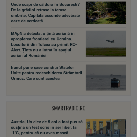
Unde scapi de căldura în București?
De la grădini retrase la terase
umbrite, Capitala ascunde adevărate
oaze de verdeață
MApN a detectat o țintă aeriană în
apropierea frontierei cu Ucraina.
Locuitorii din Tulcea au primit RO-
Alert. Ținta nu a intrat în spațiul
aerian al României
Iranul pune șase condiții Statelor
Unite pentru redeschiderea Strâmtorii
Ormuz. Care sunt acestea
SMARTRADIO.RO
Austria| Un elev de 9 ani a fost pus să
susţină un test scris în aer liber, la
-1°C, pentru că nu avea mască