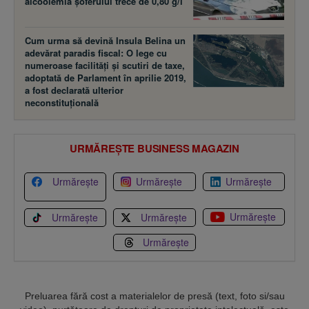
alcoolemia şoferului trece de 0,80 g/l
Cum urma să devină Insula Belina un
adevărat paradis fiscal: O lege cu
numeroase facilităţi şi scutiri de taxe,
adoptată de Parlament în aprilie 2019,
a fost declarată ulterior
neconstituţională
URMĂREȘTE BUSINESS MAGAZIN
Urmărește
Urmărește
Urmărește
Urmărește
Urmărește
Urmărește
Urmărește
Preluarea fără cost a materialelor de presă (text, foto si/sau