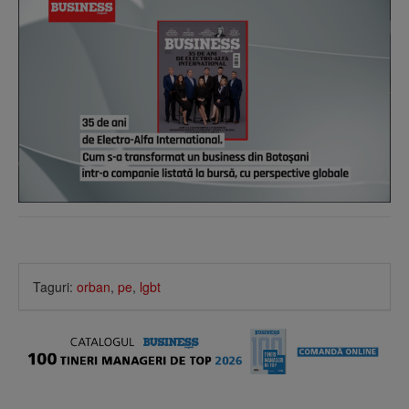
Taguri:
orban
,
pe
,
lgbt