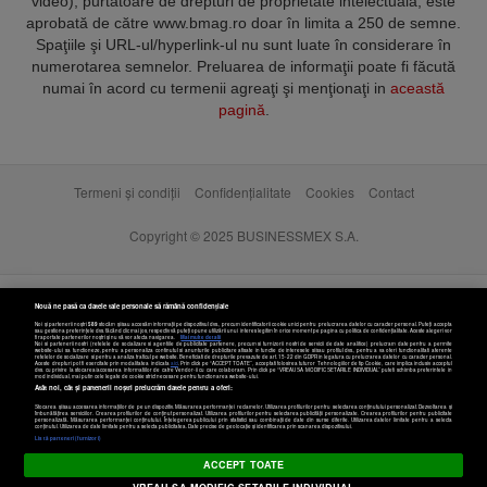
video), purtătoare de drepturi de proprietate intelectuală, este
aprobată de către www.bmag.ro doar în limita a 250 de semne.
Spaţiile şi URL-ul/hyperlink-ul nu sunt luate în considerare în
numerotarea semnelor. Preluarea de informaţii poate fi făcută
numai în acord cu termenii agreaţi şi menţionaţi in
această
pagină
.
Termeni și condiții
Confidențialitate
Cookies
Contact
Copyright © 2025 BUSINESSMEX S.A.
Nouă ne pasă ca datele tale personale să rămână confidențiale
Noi și partenerii noștri
589
stocăm și/sau accesăm informații pe dispozitivul dvs., precum identificatorii cookie unici pentru prelucrarea datelor cu caracter personal. Puteți accepta
sau gestiona preferințele dvs. făcând clic mai jos, respectiv vă puteți opune utilizării unui interes legitim în orice moment pe pagina cu politica de confidențialitate. Aceste alegeri vor
fi raportate partenerilor noștri și nu vă vor afecta navigarea.
Mai multe detalii
Noi si partenerii nostri (retelele de socializare si agentiile de publicitate partenere, precum si furnizorii nostri de servicii de date analitice) prelucram date pentru a permite
website-ului sa functioneze, pentru a personaliza continutul si anunturile publicitare afisate in functie de interesele si/sau profilul dvs., pentru a va oferi functionalitati aferente
retelelor de socializare si pentru a analiza traficul pe website. Beneficiati de drepturile prevazute de art. 15-22 din GDPR in legatura cu prelucrarea datelor cu caracter personal.
Aceste drepturi pot fi exercitate prin modalitatea indicata
aici
. Prin click pe “ACCEPT TOATE”, acceptati folosirea tuturor Tehnologiilor de tip Cookie, care implica inclusiv acceptul
dvs. cu privire la stocarea/accesarea informatiilor de catre Vendor-ii cu care colaboram. Prin click pe “VREAU SA MODIFIC SETARILE INDIVIDUAL” puteti schimba preferintele in
mod individual, mai putin cele legate de cookie strict necesare pentru functionarea website-ului.
Atât noi, cât și partenerii noștri prelucrăm datele pentru a oferi:
Stocarea și/sau accesarea informațiilor de pe un dispozitiv. Măsurarea performanței reclamelor. Utilizarea profilurilor pentru selectarea conținutului personalizat. Dezvoltarea și
îmbunătățirea serviciilor. Crearea profilurilor de conținut personalizat. Utilizarea profilurilor pentru selectarea publicității personalizate. Crearea profilurilor pentru publicitate
personalizată. Măsurarea performanței conținutului. Înțelegerea publicului prin statistici sau combinații de date din surse diferite. Utilizarea datelor limitate pentru a selecta
Setări cookies
conținutul. Utilizarea de date limitate pentru a selecta publicitatea. Date precise de geolocație și identificarea prin scanarea dispozitivului.
Listă parteneri (furnizori)
ACCEPT TOATE