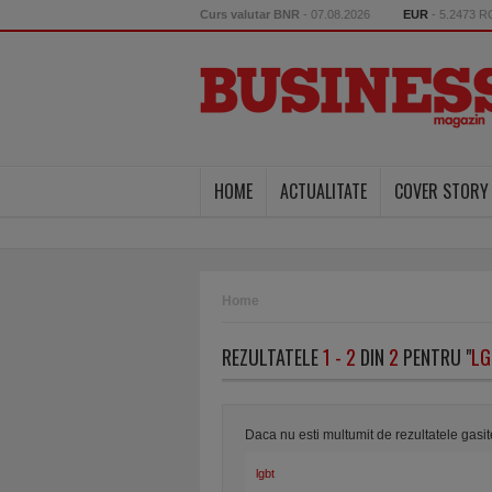
Curs valutar BNR
- 07.08.2026
EUR
- 5.2473 
HOME
ACTUALITATE
COVER STORY
Home
REZULTATELE
1 - 2
DIN
2
PENTRU "
LG
Daca nu esti multumit de rezultatele gasi