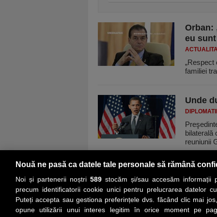
Orban: 
eu sunt 
ACTUALIT
„Respect d
familiei t
Unde du
DIPLOMATI
Preşedint
bilaterală
reuniunii 
Nouă ne pasă ca datele tale personale să rămână confi
Noi și partenerii noștri
589
stocăm și/sau accesăm informații pe
precum identificatorii cookie unici pentru prelucrarea datelor c
Puteți accepta sau gestiona preferințele dvs. făcând clic mai jos,
PRIMA PAGINĂ
ACTUALITATE
CO
opune utilizării unui interes legitim în orice moment pe pag