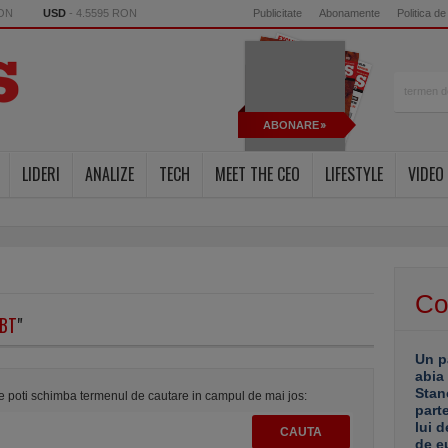
RON
USD
- 4.5595 RON
Publicitate
Abonamente
Politica de
ABONARE
LIDERI
ANALIZE
TECH
MEET THE CEO
LIFESTYLE
VIDEO
Co
BT
"
Un p
abia
Stan
te poti schimba termenul de cautare in campul de mai jos:
part
lui d
de e