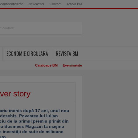
 confidentialitate
Newsletter
Contact
Arhiva BM
ECONOMIE CIRCULARĂ
REVISTA BM
Cataloage BM
Evenimente
ver story
ariu închis după 17 ani, unul nou
 deschis. Povestea lui Iulian
ciu de la primul premiu primit din
ea Business Magazin la maşina
e investiţii de sute de milioane
uro