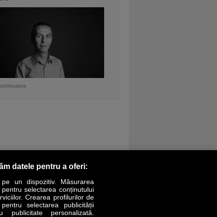
ontinuarea
răm datele pentru a oferi:
 pe un dispozitiv. Măsurarea
r pentru selectarea conținutului
iciilor. Crearea profilurilor de
 pentru selectarea publicității
LIFESTYLE
SPECIAL
OPINII
u publicitate personalizată.