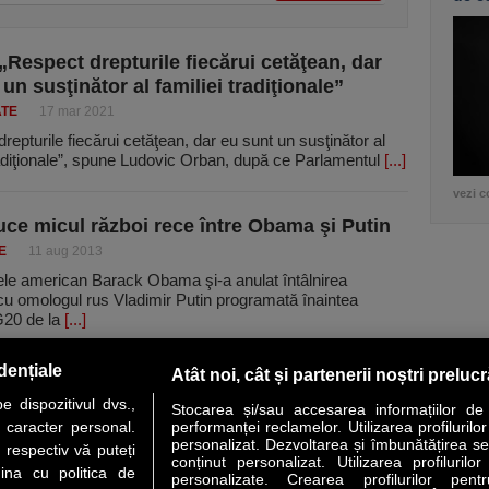
„Respect drepturile fiecărui cetăţean, dar
un susţinător al familiei tradiţionale”
ATE
17 mar 2021
repturile fiecărui cetăţean, dar eu sunt un susţinător al
radiţionale”, spune Ludovic Orban, după ce Parlamentul
[...]
vezi c
ce micul război rece între Obama şi Putin
E
11 aug 2013
ele american Barack Obama şi-a anulat întâlnirea
 cu omologul rus Vladimir Putin programată înaintea
G20 de la
[...]
dențiale
Atât noi, cât și partenerii noștri preluc
 dispozitivul dvs.,
Stocarea și/sau accesarea informațiilor de
u caracter personal.
performanței reclamelor. Utilizarea profilurilo
personalizat. Dezvoltarea și îmbunătățirea serv
 respectiv vă puteți
conținut personalizat. Utilizarea profilurilor
VER STORY
LIDERI
ANALIZE
HI-TECH
MEET THE CEO
ina cu politica de
personalizate. Crearea profilurilor pentr