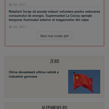
ieri, 18:11
Retailerii încep să anunţe măsuri voluntare pentru reducerea
consumului de energie. Supermarket La Cocoş opreşte
temporar iluminatul exterior al magazinelor din reţea
ieri, 18:11
Vezi mai multe ştiri
ZF.RO
China devastează ultima redută a
industriei germane
ALEPHNEWS.RO