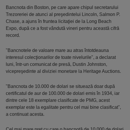
Bancnota din Boston, pe care apare chipul secretarului
Trezoreriei de atunci al preşedintelui Lincoln, Salmon P.
Chase, a ajuns în fruntea licitaţiei de la Long Beach
Expo, după ce a fost vândută vineri pentru această cifră
record.
"Bancnotele de valoare mare au atras întotdeauna
interesul colecţionarilor de toate nivelurile", a declarat
luni, într-un comunicat de presă, Dustin Johnston,
vicepreşedinte al diviziei monetare la Heritage Auctions.
"Bancnota de 10.000 de dolari se situează doar după
certificatul de aur de 100.000 de dolari emis în 1934, iar
dintre cele 18 exemplare clasificate de PMG, acest
exemplar este la egalitate pentru cel mai bine clasificat",
a continuat acesta.
Cel mai mare preţ cu care o bancnotă de 10.000 de dolari