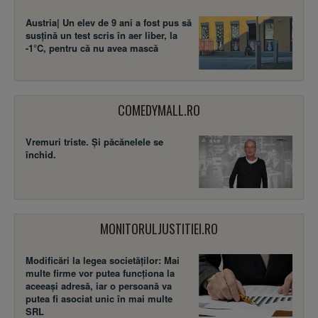
Austria| Un elev de 9 ani a fost pus să
susţină un test scris în aer liber, la
-1°C, pentru că nu avea mască
COMEDYMALL.RO
Vremuri triste. Şi păcănelele se
închid.
MONITORULJUSTITIEI.RO
Modificări la legea societăţilor: Mai
multe firme vor putea funcţiona la
aceeaşi adresă, iar o persoană va
putea fi asociat unic în mai multe
SRL