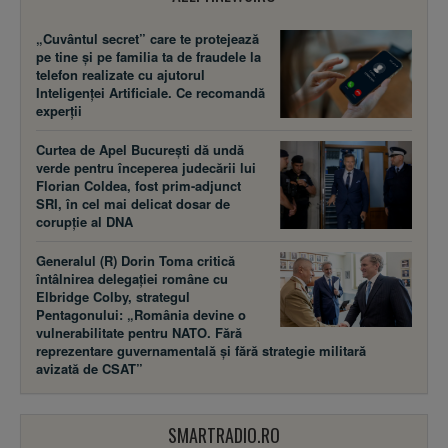
„Cuvântul secret” care te protejează
pe tine și pe familia ta de fraudele la
telefon realizate cu ajutorul
Inteligenței Artificiale. Ce recomandă
experții
Curtea de Apel București dă undă
verde pentru începerea judecării lui
Florian Coldea, fost prim-adjunct
SRI, în cel mai delicat dosar de
corupție al DNA
Generalul (R) Dorin Toma critică
întâlnirea delegației române cu
Elbridge Colby, strategul
Pentagonului: „România devine o
vulnerabilitate pentru NATO. Fără
reprezentare guvernamentală și fără strategie militară
avizată de CSAT”
SMARTRADIO.RO