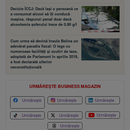
Decizie ÎCCJ: Dacă laşi o persoană ce
a consumat alcool să îţi conducă
maşina, răspunzi penal doar dacă
alcoolemia şoferului trece de 0,80 g/l
Cum urma să devină Insula Belina un
adevărat paradis fiscal: O lege cu
numeroase facilităţi şi scutiri de taxe,
adoptată de Parlament în aprilie 2019,
a fost declarată ulterior
neconstituţională
URMĂREȘTE BUSINESS MAGAZIN
Urmărește
Urmărește
Urmărește
Urmărește
Urmărește
Urmărește
Urmărește