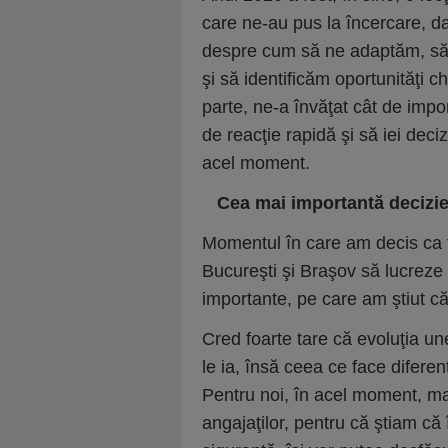
care ne-au pus la încercare, da
despre cum să ne adaptăm, să pr
şi să identificăm oportunităţi chi
parte, ne-a învăţat cât de import
de reacţie rapidă şi să iei deciz
acel moment.

Cea mai important
ă
decizie
Momentul în care am decis ca to
Bucureşti şi Braşov să lucreze 
importante, pe care am ştiut că
Cred foarte tare că evoluţia une
le ia, însă ceea ce face diferen
Pentru noi, în acel moment, mai
angajaţilor, pentru că ştiam că 