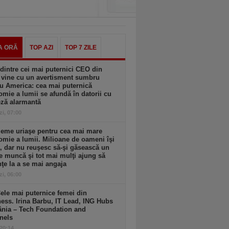
A ORĂ
TOP AZI
TOP 7 ZILE
dintre cei mai puternici CEO din
 vine cu un avertisment sumbru
u America: cea mai puternică
mie a lumii se afundă în datorii cu
eză alarmantă
zi, 07:00
leme uriaşe pentru cea mai mare
mie a lumii. Milioane de oameni îşi
, dar nu reuşesc să-şi găsească un
e muncă şi tot mai mulţi ajung să
ţe la a se mai angaja
zi, 06:00
ele mai puternice femei din
ess. Irina Barbu, IT Lead, ING Hubs
nia – Tech Foundation and
nels
 20:14