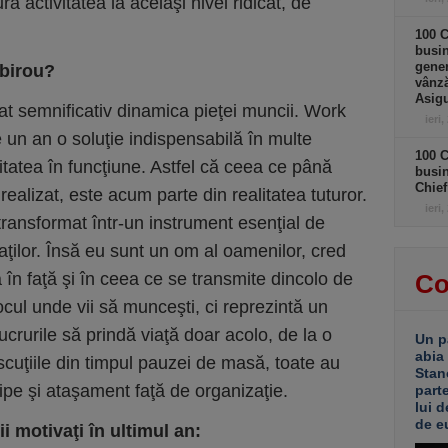
a activitatea la acelaşi nivel ridicat, de
100 C
busin
gener
birou?
vânză
Asigu
at semnificativ dinamica pieţei muncii. Work
ieri,
un an o soluţie indispensabilă în multe
100 C
tatea în funcţiune. Astfel că ceea ce până
busin
Chief
ealizat, este acum parte din realitatea tuturor.
ieri,
ransformat într-un instrument esenţial de
jaţilor. Însă eu sunt un om al oamenilor, cred
 în faţă şi în ceea ce se transmite dincolo de
Co
ocul unde vii să munceşti, ci reprezintă un
ucrurile să prindă viaţă doar acolo, de la o
Un p
abia
iscuţiile din timpul pauzei de masă, toate au
Stan
ipe şi ataşament faţă de organizaţie.
part
lui d
de e
ii motiva
ţ
i
î
n ultimul an: