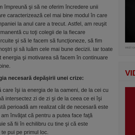
m împreună şi să ne oferim încredere unii
are caracterizează cel mai bine modul în care
paniei la anul care a trecut. Astfel, am reuşit
nentă cu toţi colegii de la fiecare
cuite şi să le facem să funcţioneze, să fim
vezi c
 noştri şi să luăm cele mai bune decizii. Iar toate
it energia şi motivarea să facem în continuare
bine.
VI
rgia necesar
ă
dep
ăş
irii unei crize:
care îşi ia energia de la oameni, de la cei cu
ă intersectez zi de zi şi de la ceea ce ei îşi
stă perioadă am realizat cât de necesară este
i am învăţat că pentru a putea face faţă
e să fii în echilibru cu tine şi că este
te pui pe primul loc.