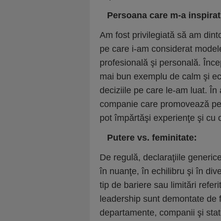

Persoana care m-a inspirat
Am fost privilegiată să am din
pe care i-am considerat model
profesională şi personală. În
mai bun exemplu de calm şi echil
deciziile pe care le-am luat. În
companie care promovează perf
pot împărtăşi experienţe şi cu

Putere vs. feminitate:
De regulă, declaraţiile generic
în nuanţe, în echilibru şi în di
tip de bariere sau limitări refe
leadership sunt demontate de fa
departamente, companii şi stat