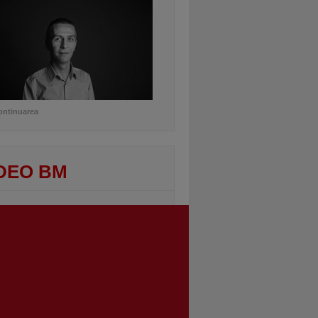
ontinuarea
DEO BM