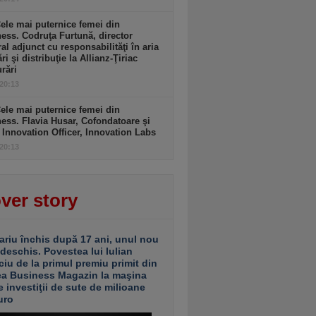
ele mai puternice femei din
ess. Codruţa Furtună, director
al adjunct cu responsabilităţi în aria
ri şi distribuţie la Allianz-Ţiriac
rări
 20:13
ele mai puternice femei din
ess. Flavia Husar, Cofondatoare şi
 Innovation Officer, Innovation Labs
 20:13
ver story
ariu închis după 17 ani, unul nou
 deschis. Povestea lui Iulian
ciu de la primul premiu primit din
ea Business Magazin la maşina
e investiţii de sute de milioane
uro