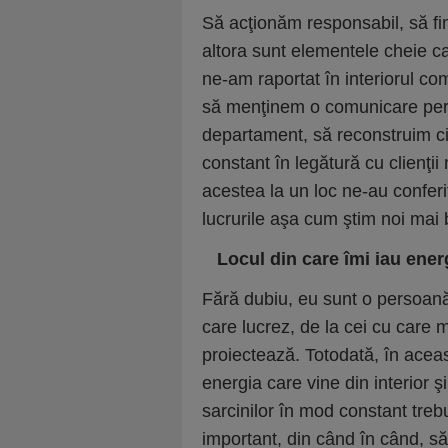
Să acţionăm responsabil, să fi
altora sunt elementele cheie c
ne-am raportat în interiorul com
să menţinem o comunicare perma
departament, să reconstruim cir
constant în legătură cu clienţii
acestea la un loc ne-au confer
lucrurile aşa cum ştim noi mai 

Locul din care îmi iau ene
Fără dubiu, eu sunt o persoană 
care lucrez, de la cei cu care m
proiectează. Totodată, în acea
energia care vine din interior ş
sarcinilor în mod constant trebui
important, din când în când, să 