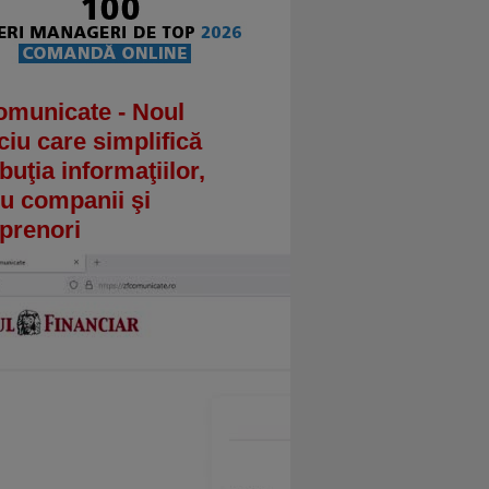
omunicate - Noul
ciu care simplifică
ibuţia informaţiilor,
u companii şi
prenori