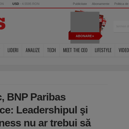
RON
USD
- 4.5595 RON
Publicitate
Abonamente
Politica de
ABONARE
Y
LIDERI
ANALIZE
TECH
MEET THE CEO
LIFESTYLE
VIDEO
, BNP Paribas
ce: Leadershipul şi
ness nu ar trebui să