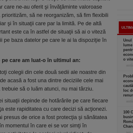
r care ne-au oferit şi învăţăminte valoroase
ioritizăm, să ne reorganizăm, să fim flexibili
ar şi în situaţii care par la limită. Pe de altă
ULTIM
ant este ca în astfel de situaţii să ai o viteză
ii pe baza datelor pe care le ai la dispoziţie în
Unul 
lume
pentr
econo
o vit
 pe care am luat-o
î
n ultimul an:
astă
ţi colegii din cele două sedii ale noastre din
Prob
de acasă a fost una dintre deciziile cele mai
econo
caută
 trebuie să o luăm atunci, nu mai târziu.
loc d
renun
i situaţii depinde de hotărârile pe care fiecare
astă
ţa este rapiditatea cu care decizi să acţionezi.
100 C
 presus de orice a fost protecţia şi sănătatea
busin
Româ
în momentul în care ei se vor simţi în
Chan
ieri,