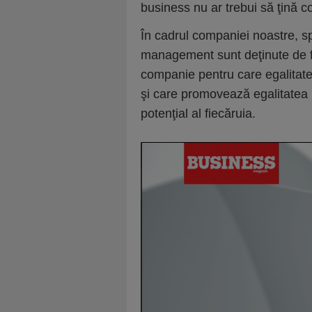
business nu ar trebui să ţină c
În cadrul companiei noastre, sp
management sunt deţinute de f
companie pentru care egalitate
şi care promovează egalitatea p
potenţial al fiecăruia.