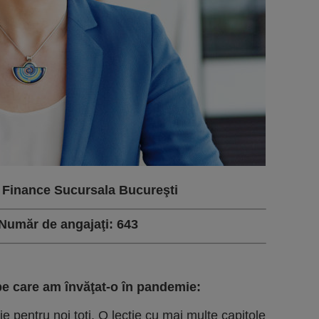
 Finance Sucursala Bucure
ş
ti
Num
ă
r de angaja
ţ
i: 643
pe care am
î
nv
ăţ
at-o
î
n pandemie:
ţie pentru noi toţi. O lecţie cu mai multe capitole