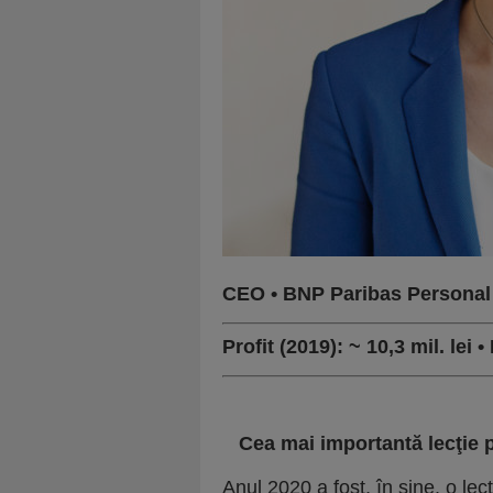
CEO
•
BNP Paribas Personal
Profit (2019):
~
10,3 mil. lei
•

Cea mai important
ă
lec
ţ
ie 
Anul 2020 a fost, în sine, o lec