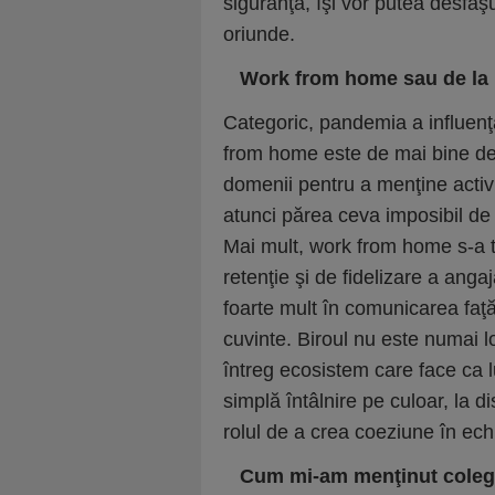
siguranţă, îşi vor putea desfăşur
oriunde.

Work from home sau de la 
Categoric, pandemia a influenţ
from home este de mai bine de 
domenii pentru a menţine activi
atunci părea ceva imposibil de r
Mai mult, work from home s-a t
retenţie şi de fidelizare a anga
foarte mult în comunicarea faţă
cuvinte. Biroul nu este numai l
întreg ecosistem care face ca l
simplă întâlnire pe culoar, la d
rolul de a crea coeziune în ech

Cum mi-am men
ţ
inut coleg