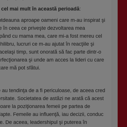
 cel mai mult în aceast
ă
perioad
ă
:
totdeauna aproape oameni care m-au inspirat şi
e în ceea ce priveşte dezvoltarea mea
cepând cu mama mea, care mi-a fost mereu cel
ibru, lucruri ce m-au ajutat în reacţiile şi
 acelaşi timp, sunt onorată să fac parte dintr-o
ecţionarea şi unde am acces la lideri cu care
 care mă pot sfătui.
e au tendinţa de a fi periculoase, de aceea cred
versitate. Societatea de astăzi ne arată că acest
ritoare la poziţionarea femeii pe partea de
pte. Femeile au influenţă, iau decizii, conduc
e. De aceea, leadershipul şi puterea în