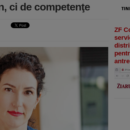
n, ci de competenţe
ZF C
servi
distr
pentr
antre