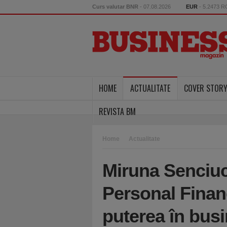
Curs valutar BNR
- 07.08.2026
EUR
- 5.2473 
HOME
ACTUALITATE
COVER STOR
REVISTA BM
Home
Actualitate
Miruna Senciuc
Personal Finan
puterea în busi