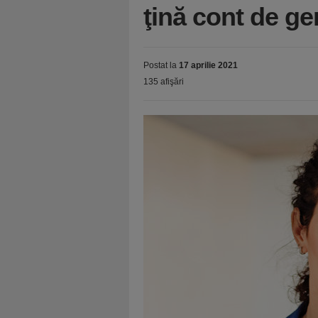
ţină cont de ge
Postat la
17 aprilie 2021
135 afişări