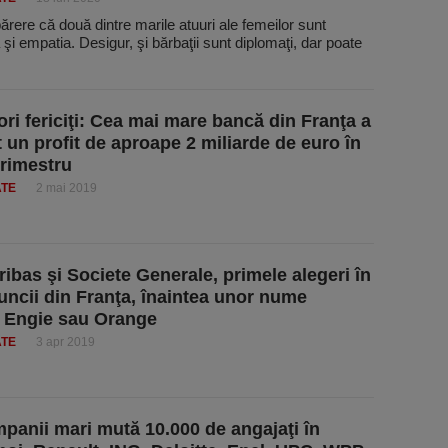
ărere că două dintre marile atuuri ale femeilor sunt
 şi empatia. Desigur, şi bărbaţii sunt diplomaţi, dar poate
ori fericiţi: Cea mai mare bancă din Franţa a
t un profit de aproape 2 miliarde de euro în
trimestru
ATE
2 mai 2019
ibas şi Societe Generale, primele alegeri în
uncii din Franţa, înaintea unor nume
 Engie sau Orange
ATE
3 apr 2019
panii mari mută 10.000 de angajaţi în