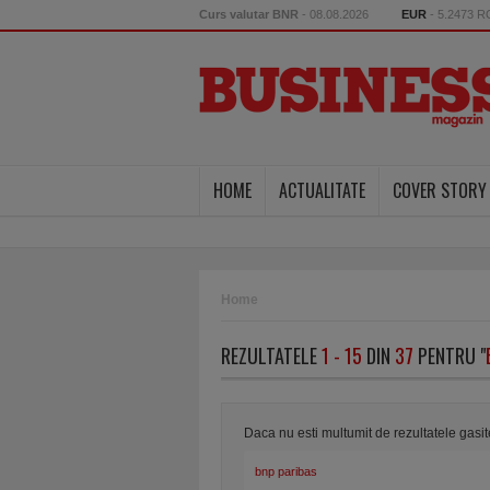
Curs valutar BNR
- 08.08.2026
EUR
- 5.2473 
HOME
ACTUALITATE
COVER STORY
Home
REZULTATELE
1 - 15
DIN
37
PENTRU "
Daca nu esti multumit de rezultatele gasi