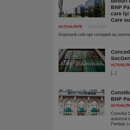
birouri
BNP Par
care îşi
Care su
ACTUALITATE
6 mar 2019
Împreună cele opt companii au semnat
Concedi
SocGen 
ACTUALIT
[...]
Consili
BNP Par
ACTUALIT
Consiliul 
autorizat
Paribas L