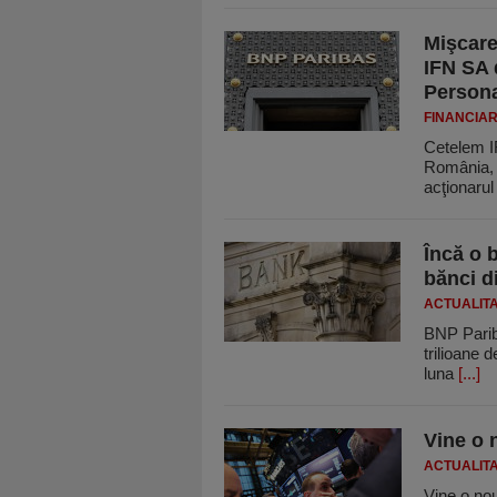
Mişcare
IFN SA 
Persona
FINANCIA
Cetelem IF
România, 
acţionarul
Încă o 
bănci d
ACTUALIT
BNP Parib
trilioane 
luna
[...]
Vine o 
ACTUALIT
Vine o no