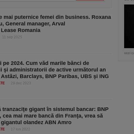
e mai puternice femei din business. Roxana
, General manager, Arval
e Lease Romania
11 sep 2025
vezi c
i pe 2024. Cum văd marile bănci de
ii şi administratorii de active următorul an
. Astăzi, Barclays, BNP Paribas, UBS şi ING
ATE
29 dec 2023
ă tranzaciţe gigant în sistemul bancar: BNP
, cea mai mare bancă din Franţa, vrea să
 gigantul olandez ABN Amro
ATE
17 iun 2022