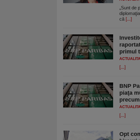
„Sunt de p
diplomaţia
că
[...]
Investit
raporta
primul 
ACTUALIT
[...]
BNP Par
piaţa m
precum
ACTUALIT
[...]
Opt com