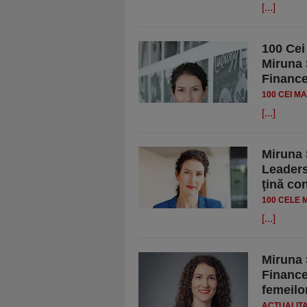
[...]
100 Cei
Miruna 
Finance
100 CEI M
[...]
Miruna 
Leaders
ţină co
100 CELE 
[...]
Miruna 
Finance
femeilo
ACTUALIT