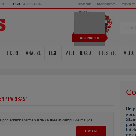
RON
USD
- 4.5595 RON
Publicitate
Abonamente
Politica de
ABONARE
LIDERI
ANALIZE
TECH
MEET THE CEO
LIFESTYLE
VIDEO
Co
BNP PARIBAS
"
Un p
abia
Stan
te poti schimba termenul de cautare in campul de mai jos:
part
lui d
de e