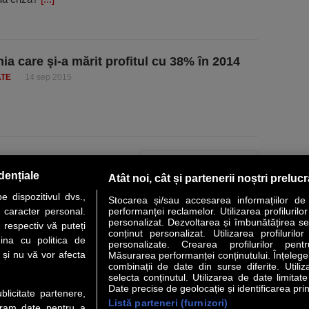
a care şi-a mărit profitul cu 38% în 2014
ATE
14 sep 2015
PAGINA URMĂTOARE »
dențiale
Atât noi, cât și partenerii noștri preluc
 dispozitivul dvs.,
Stocarea și/sau accesarea informațiilor de
u caracter personal.
performanței reclamelor. Utilizarea profilurilo
personalizat. Dezvoltarea și îmbunătățirea serv
 respectiv vă puteți
conținut personalizat. Utilizarea profilurilor
VER STORY
LIDERI
ANALIZE
HI-TECH
MEET THE CEO
ina cu politica de
personalizate. Crearea profilurilor pentr
i și nu vă vor afecta
Măsurarea performanței conținutului. Înțelegere
combinații de date din surse diferite. Utiliz
uri utile
Servicii
selecta conținutul. Utilizarea de date limitat
Date precise de geolocație și identificarea prin
ublicitate partenere,
Listă parteneri (furnizori)
Financiar
Politica de confidentialitate
Newsletter
ucram date pentru a