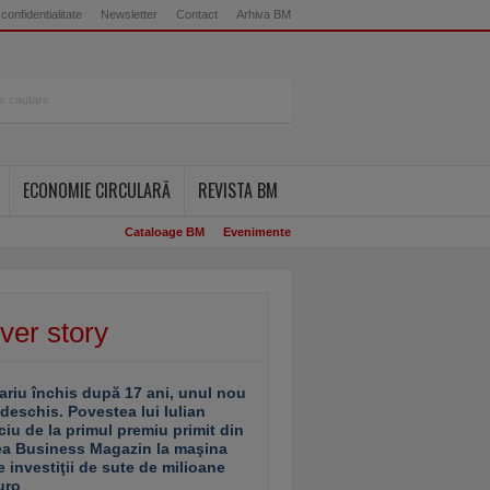
 confidentialitate
Newsletter
Contact
Arhiva BM
ECONOMIE CIRCULARĂ
REVISTA BM
Cataloage BM
Evenimente
ver story
ariu închis după 17 ani, unul nou
 deschis. Povestea lui Iulian
ciu de la primul premiu primit din
ea Business Magazin la maşina
e investiţii de sute de milioane
uro