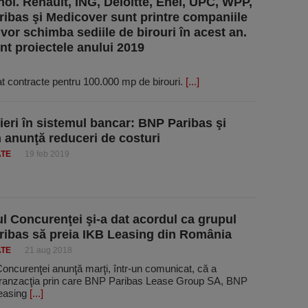
 noi. Renault, ING, Deloitte, Enel, UPC, WPP,
ibas şi Medicover sunt printre companiile
 vor schimba sediile de birouri în acest an.
nt proiectele anului 2019
 contracte pentru 100.000 mp de birouri.
[...]
eri în sistemul bancar: BNP Paribas şi
anunţă reduceri de costuri
ATE
19 feb 2019
ul Concurenţei şi-a dat acordul ca grupul
ibas să preia IKB Leasing din România
ATE
21 aug 2018
Concurenţei anunţă marţi, într-un comunicat, că a
 tranzacţia prin care BNP Paribas Lease Group SA, BNP
easing
[...]