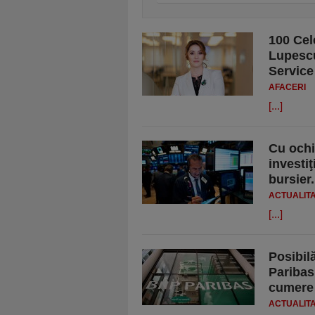
100 Cel
Lupescu
Servic
AFACERI
[...]
Cu ochi
investiţ
bursier
ACTUALIT
[...]
Posibil
Paribas
cumere
ACTUALIT