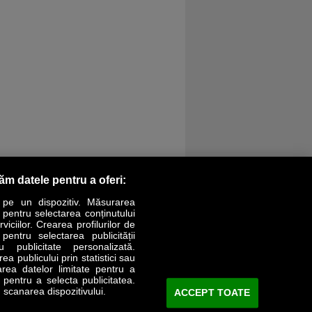
răm datele pentru a oferi:
 pe un dispozitiv. Măsurarea
r pentru selectarea conținutului
iciilor. Crearea profilurilor de
 pentru selectarea publicității
LIFESTYLE
SPECIAL
OPINII
u publicitate personalizată.
a publicului prin statistici sau
area datelor limitate pentru a
Revista Business Magazin
e pentru a selecta publicitatea.
 scanarea dispozitivului.
ACCEPT TOATE
Abonează-te şi primeşte revista acasă