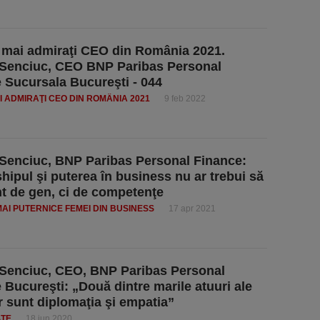
 mai admiraţi CEO din România 2021.
Senciuc, CEO BNP Paribas Personal
 Sucursala Bucureşti - 044
AI ADMIRAŢI CEO DIN ROMÂNIA 2021
9 feb 2022
Senciuc, BNP Paribas Personal Finance:
hipul şi puterea în business nu ar trebui să
nt de gen, ci de competenţe
MAI PUTERNICE FEMEI DIN BUSINESS
17 apr 2021
Senciuc, CEO, BNP Paribas Personal
 Bucureşti: „Două dintre marile atuuri ale
r sunt diplomaţia şi empatia”
ATE
18 iun 2020