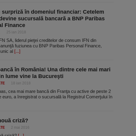
 surpriză în domeniul financiar: Cetelem
devine sucursală bancară a BNP Paribas
l Finance
R
25 ian 2018
N SA, liderul pieţei creditelor de consum IFN din
anunţă fuziunea cu BNP Paribas Personal Finance,
 unic al
[...]
bancă în România! Una dintre cele mai mari
in lume vine la Bucureşti
ATE
18 ian 2018
as, cea mai mare bancă din Franţa cu active de peste 2
de euro, a înregistrat o sucursală la Registrul Comerţului în
nouă criză?
ATE
2 mai 2016
uă criză?
[...]