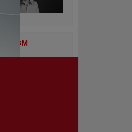
ontinuarea
DEO BM