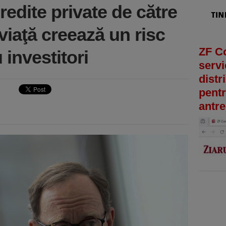
 credite private de către
 viaţă creează un risc
ZF C
 investitori
servi
distr
pentr
antre