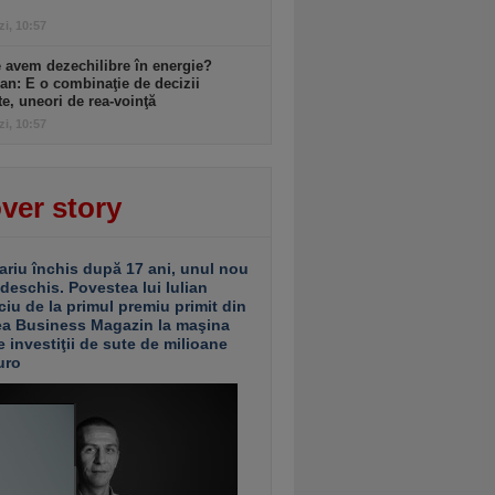
zi, 10:57
 avem dezechilibre în energie?
an: E o combinaţie de decizii
te, uneori de rea-voinţă
zi, 10:57
ver story
ariu închis după 17 ani, unul nou
 deschis. Povestea lui Iulian
ciu de la primul premiu primit din
ea Business Magazin la maşina
e investiţii de sute de milioane
uro