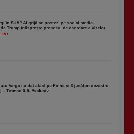
rgi în SUA? Ai grijă ce postezi pe social media.
ția Trump înăsprește procesul de acordare a vizelor
S.RO
luțu Varga i-a dat afară pe Folha și 3 jucători dezastru
j – Tromso 0-5. Exclusiv