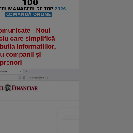
omunicate - Noul
ciu care simplifică
ibuţia informaţiilor,
u companii şi
prenori