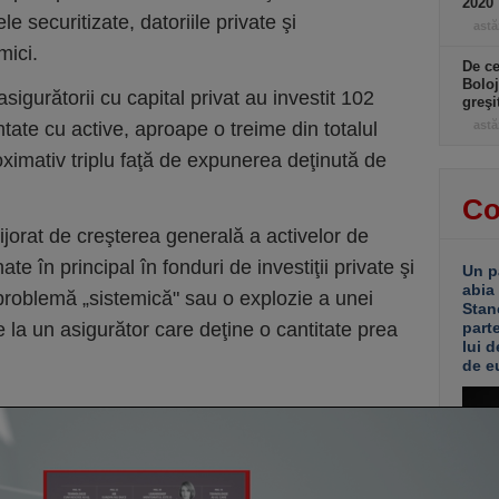
2020
le securitizate, datoriile private şi
astă
mici.
De ce
Boloj
igurătorii cu capital privat au investit 102
greşi
antate cu active, aproape o treime din totalul
astă
proximativ triplu faţă de expunerea deţinută de
Co
ijorat de creşterea generală a activelor de
ate în principal în fonduri de investiţii private şi
Un p
abia
 problemă „sistemică" sau o explozie a unei
Stan
 la un asigurător care deţine o cantitate prea
part
lui d
de e