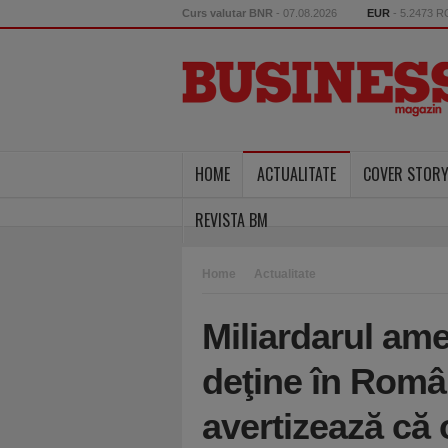
Curs valutar BNR
- 07.08.2026
EUR
- 5.2473 
HOME
ACTUALITATE
COVER STOR
REVISTA BM
Home
Actualitate
Miliardarul am
deţine în Româ
avertizează că 