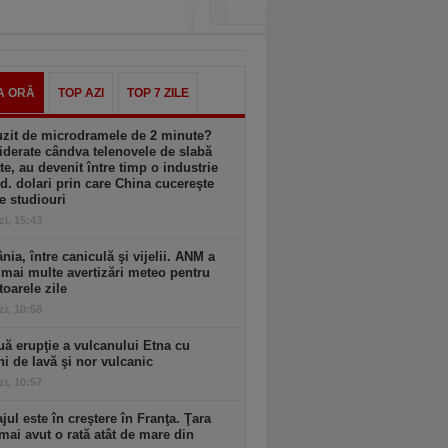
A ORĂ
TOP AZI
TOP 7 ZILE
uzit de microdramele de 2 minute?
derate cândva telenovele de slabă
ate, au devenit între timp o industrie
d. dolari prin care China cucereşte
e studiouri
zi, 15:43
ia, între caniculă şi vijelii. ANM a
mai multe avertizări meteo pentru
oarele zile
zi, 10:58
ă erupţie a vulcanului Etna cu
ni de lavă şi nor vulcanic
zi, 10:57
ul este în creştere în Franţa. Ţara
mai avut o rată atât de mare din