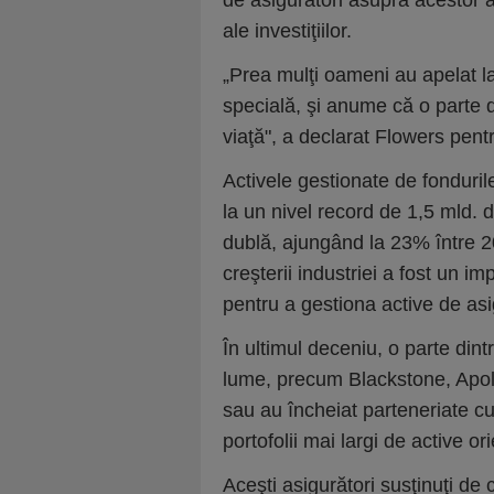
de asigurători asupra acestor 
ale investiţiilor.
„Prea mulţi oameni au apelat la 
specială, şi anume că o parte d
viaţă", a declarat Flowers pen
Activele gestionate de fondurile
la un nivel record de 1,5 mld. 
dublă, ajungând la 23% între 2
creşterii industriei a fost un im
pentru a gestiona active de asi
În ultimul deceniu, o parte dint
lume, precum Blackstone, Apollo
sau au încheiat parteneriate cu 
portofolii mai largi de active or
Aceşti asigurători susţinuţi de c