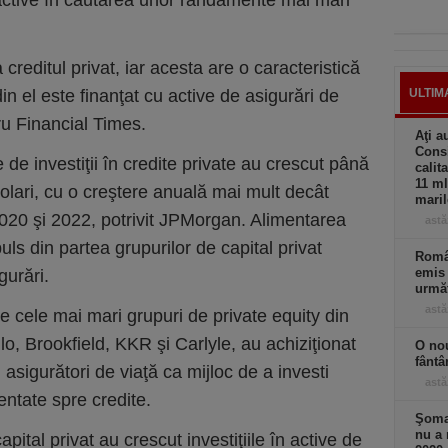
active în căutarea unor randamente mai mari
creditul privat, iar acesta are o caracteristică
in el este finanţat cu active de asigurări de
ULTIM
tru Financial Times.
Aţi a
Consi
 de investiţii în credite private au crescut până
calit
11 ml
dolari, cu o creştere anuală mai mult decât
maril
020 şi 2022, potrivit JPMorgan. Alimentarea
astă
puls din partea grupurilor de capital privat
Român
emis 
gurări.
următ
astă
re cele mai mari grupuri de private equity din
, Brookfield, KKR şi Carlyle, au achiziţionat
O nou
fântâ
asigurători de viaţă ca mijloc de a investi
astă
ientate spre credite.
Şomaj
nu a 
apital privat au crescut investiţiile în active de