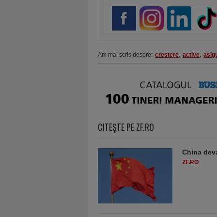
Am mai scris despre:
crestere
,
active
,
asig
CITEŞTE PE ZF.RO
China deva
ZF.RO