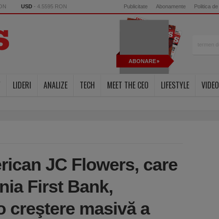
RON
USD
- 4.5595 RON
Publicitate
Abonamente
Politica de
ABONARE
Y
LIDERI
ANALIZE
TECH
MEET THE CEO
LIFESTYLE
VIDEO
erican JC Flowers, care
nia First Bank,
o creştere masivă a