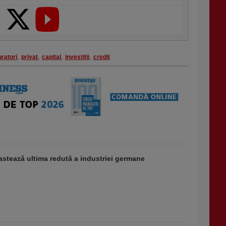
uratori
,
privat
,
capital
,
investitii
,
credit
stează ultima redută a industriei germane