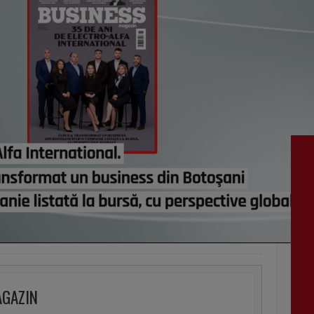
vezi c
VI
AGAZIN