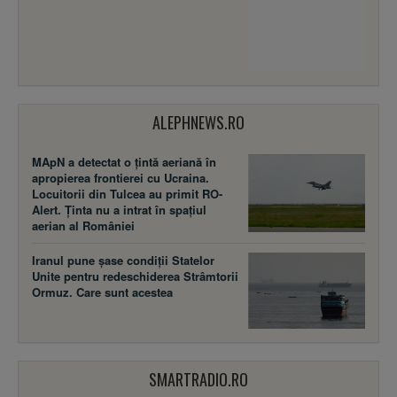
ALEPHNEWS.RO
MApN a detectat o țintă aeriană în
apropierea frontierei cu Ucraina.
Locuitorii din Tulcea au primit RO-
Alert. Ținta nu a intrat în spațiul
aerian al României
Iranul pune șase condiții Statelor
Unite pentru redeschiderea Strâmtorii
Ormuz. Care sunt acestea
SMARTRADIO.RO