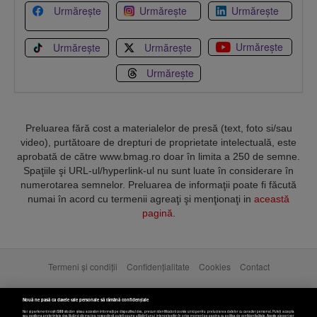
Urmărește
Urmărește
Urmărește
Urmărește
Urmărește
Urmărește
Urmărește
Preluarea fără cost a materialelor de presă (text, foto si/sau
video), purtătoare de drepturi de proprietate intelectuală, este
aprobată de către www.bmag.ro doar în limita a 250 de semne.
Spaţiile şi URL-ul/hyperlink-ul nu sunt luate în considerare în
numerotarea semnelor. Preluarea de informaţii poate fi făcută
numai în acord cu termenii agreaţi şi menţionaţi in
această
pagină
.
Termeni și condiții
Confidențialitate
Cookies
Contact
Copyright © 2025 BUSINESSMEX S.A.
Nouă ne pasă ca datele tale personale să rămână confidențiale
Noi și partenerii noștri
589
stocăm și/sau accesăm informații pe dispozitivul dvs., precum identificatorii cookie unici pentru prelucrarea datelor cu caracter personal. Puteți accepta
sau gestiona preferințele dvs. făcând clic mai jos, respectiv vă puteți opune utilizării unui interes legitim în orice moment pe pagina cu politica de confidențialitate. Aceste alegeri vor