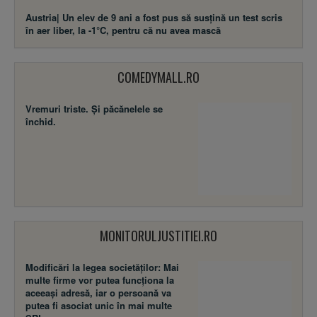
Austria| Un elev de 9 ani a fost pus să susţină un test scris
în aer liber, la -1°C, pentru că nu avea mască
COMEDYMALL.RO
Vremuri triste. Şi păcănelele se
închid.
MONITORULJUSTITIEI.RO
Modificări la legea societăţilor: Mai
multe firme vor putea funcţiona la
aceeaşi adresă, iar o persoană va
putea fi asociat unic în mai multe