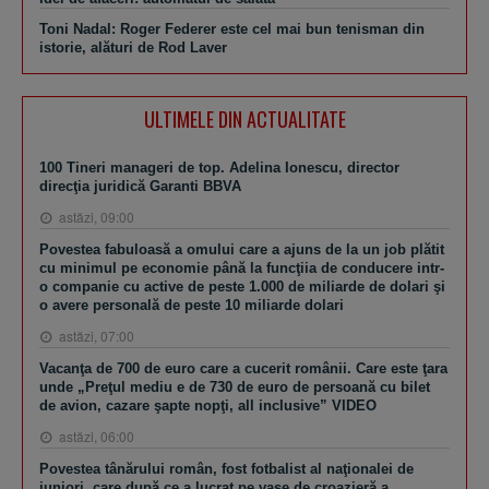
Toni Nadal: Roger Federer este cel mai bun tenisman din
istorie, alături de Rod Laver
ULTIMELE DIN ACTUALITATE
100 Tineri manageri de top. Adelina Ionescu, director
direcţia juridică Garanti BBVA
astăzi, 09:00
Povestea fabuloasă a omului care a ajuns de la un job plătit
cu minimul pe economie până la funcţiia de conducere intr-
o companie cu active de peste 1.000 de miliarde de dolari şi
o avere personală de peste 10 miliarde dolari
astăzi, 07:00
Vacanţa de 700 de euro care a cucerit românii. Care este ţara
unde „Preţul mediu e de 730 de euro de persoană cu bilet
de avion, cazare şapte nopţi, all inclusive” VIDEO
astăzi, 06:00
Povestea tânărului român, fost fotbalist al naţionalei de
juniori, care după ce a lucrat pe vase de croazieră a