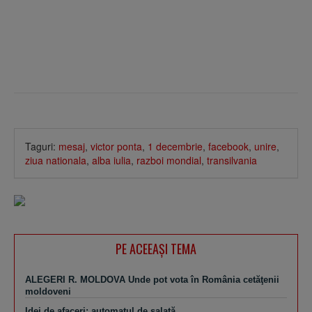
Taguri:
mesaj
,
victor ponta
,
1 decembrie
,
facebook
,
unire
,
ziua nationala
,
alba iulia
,
razboi mondial
,
transilvania
PE ACEEAŞI TEMA
ALEGERI R. MOLDOVA Unde pot vota în România cetăţenii
moldoveni
Idei de afaceri: automatul de salată