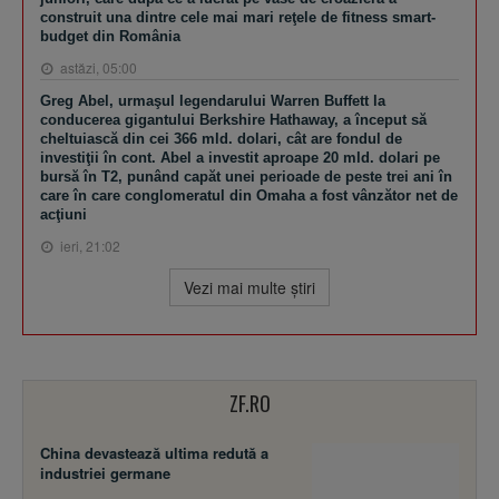
construit una dintre cele mai mari reţele de fitness smart-
budget din România
astăzi, 05:00
Greg Abel, urmaşul legendarului Warren Buffett la
conducerea gigantului Berkshire Hathaway, a început să
cheltuiască din cei 366 mld. dolari, cât are fondul de
investiţii în cont. Abel a investit aproape 20 mld. dolari pe
bursă în T2, punând capăt unei perioade de peste trei ani în
care în care conglomeratul din Omaha a fost vânzător net de
acţiuni
ieri, 21:02
Vezi mai multe ştiri
ZF.RO
China devastează ultima redută a
industriei germane