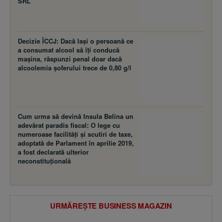
SRL
Decizie ÎCCJ: Dacă laşi o persoană ce
a consumat alcool să îţi conducă
maşina, răspunzi penal doar dacă
alcoolemia şoferului trece de 0,80 g/l
Cum urma să devină Insula Belina un
adevărat paradis fiscal: O lege cu
numeroase facilităţi şi scutiri de taxe,
adoptată de Parlament în aprilie 2019,
a fost declarată ulterior
neconstituţională
URMĂREȘTE BUSINESS MAGAZIN