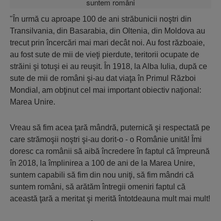
"În urmă cu aproape 100 de ani străbunicii noştri din
Transilvania, din Basarabia, din Oltenia, din Moldova au
trecut prin încercări mai mari decât noi. Au fost războaie,
au fost sute de mii de vieţi pierdute, teritorii ocupate de
străini şi totuşi ei au reuşit. În 1918, la Alba Iulia, după ce
sute de mii de români şi-au dat viaţa în Primul Război
Mondial, am obţinut cel mai important obiectiv naţional:
Marea Unire.
Vreau să fim acea ţară mândră, puternică şi respectată pe
care strămoşii noştri şi-au dorit-o - o Românie unită! Îmi
doresc ca românii să aibă încredere în faptul că împreună
în 2018, la împlinirea a 100 de ani de la Marea Unire,
suntem capabili să fim din nou uniţi, să fim mândri că
suntem români, să arătăm întregii omeniri faptul că
această ţară a meritat şi merită întotdeauna mult mai mult!