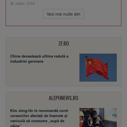
astăzi, 15:53
Vezi mai multe ştiri
ZF.RO
China devastează ultima redută a
industriei germane
ALEPHNEWS.RO
Kim Jong-Un le recomandă nord-
coreeniilor afectați de foamete și
caniculă să consume „supă de
câine”