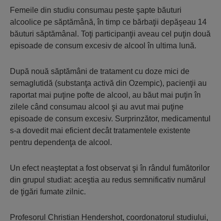
Femeile din studiu consumau peste şapte băuturi
alcoolice pe săptămână, în timp ce bărbaţii depăşeau 14
băuturi săptămânal. Toţi participanţii aveau cel puţin două
episoade de consum excesiv de alcool în ultima lună.
După nouă săptămâni de tratament cu doze mici de
semaglutidă (substanţa activă din Ozempic), pacienţii au
raportat mai puţine pofte de alcool, au băut mai puţin în
zilele când consumau alcool şi au avut mai puţine
episoade de consum excesiv. Surprinzător, medicamentul
s-a dovedit mai eficient decât tratamentele existente
pentru dependenţa de alcool.
Un efect neaşteptat a fost observat şi în rândul fumătorilor
din grupul studiat: aceştia au redus semnificativ numărul
de ţigări fumate zilnic.
Profesorul Christian Hendershot, coordonatorul studiului,