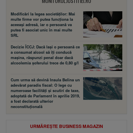
MONITORULJUSTITIEI.RO
Modificări la legea societăţilor: Mai
multe firme vor putea funcţiona la
aceeaşi adresă, iar o persoană va
putea fi asociat unic în mai multe
SRL
Decizie ÎCCJ: Dacă laşi o persoană ce
a consumat alcool să îţi conducă
maşina, răspunzi penal doar dacă
alcoolemia şoferului trece de 0,80 g/l
Cum urma să devină Insula Belina un
adevărat paradis fiscal: O lege cu
numeroase facilităţi şi scutiri de taxe,
adoptată de Parlament în aprilie 2019,
a fost declarată ulterior
neconstituţională
URMĂREȘTE BUSINESS MAGAZIN