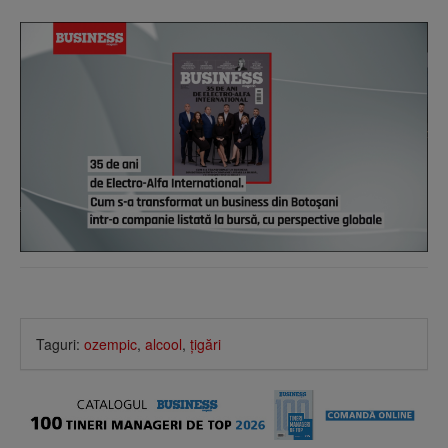
Taguri:
ozempic
,
alcool
,
ţigări