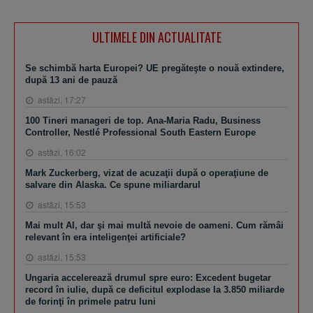
ULTIMELE DIN ACTUALITATE
Se schimbă harta Europei? UE pregăteşte o nouă extindere,
după 13 ani de pauză
astăzi, 17:27
100 Tineri manageri de top. Ana-Maria Radu, Business
Controller, Nestlé Professional South Eastern Europe
astăzi, 16:02
Mark Zuckerberg, vizat de acuzaţii după o operaţiune de
salvare din Alaska. Ce spune miliardarul
astăzi, 15:53
Mai mult AI, dar şi mai multă nevoie de oameni. Cum rămâi
relevant în era inteligenţei artificiale?
astăzi, 15:53
Ungaria accelerează drumul spre euro: Excedent bugetar
record în iulie, după ce deficitul explodase la 3.850 miliarde
de forinţi în primele patru luni