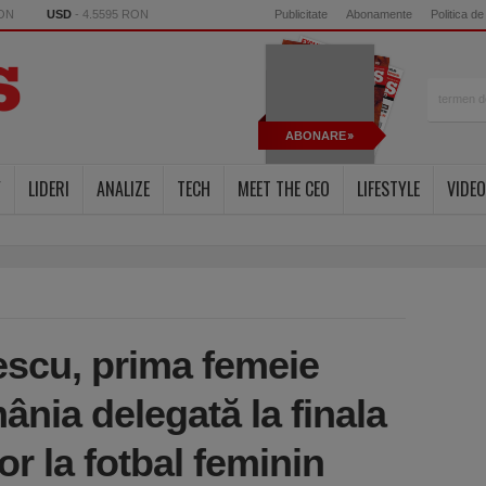
RON
USD
- 4.5595 RON
Publicitate
Abonamente
Politica de
ABONARE
Y
LIDERI
ANALIZE
TECH
MEET THE CEO
LIFESTYLE
VIDEO
escu, prima femeie
ânia delegată la finala
or la fotbal feminin