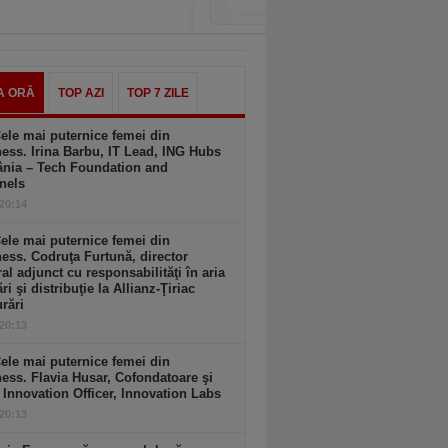
A ORĂ
TOP AZI
TOP 7 ZILE
ele mai puternice femei din
ess. Irina Barbu, IT Lead, ING Hubs
nia – Tech Foundation and
nels
 20:14
ele mai puternice femei din
ess. Codruţa Furtună, director
al adjunct cu responsabilităţi în aria
ri şi distribuţie la Allianz-Ţiriac
rări
 20:13
ele mai puternice femei din
ess. Flavia Husar, Cofondatoare şi
 Innovation Officer, Innovation Labs
 20:13