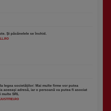
ste. Şi păcănelele se închid.
LL.RO
 la legea societăţilor: Mai multe firme vor putea
la aceeaşi adresă, iar o persoană va putea fi asociat
i multe SRL
USTITIEI.RO