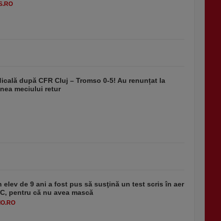
S.RO
dicală după CFR Cluj – Tromso 0-5! Au renunțat la
nea meciului retur
 elev de 9 ani a fost pus să susţină un test scris în aer
-1°C, pentru că nu avea mască
O.RO