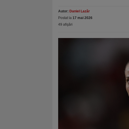
Autor:
Daniel Lazăr
Postat la
17 mai 2026
49 afişări