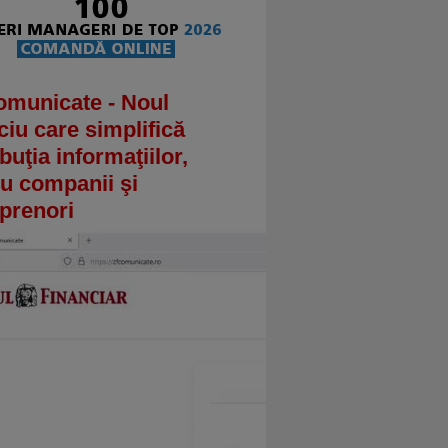
omunicate - Noul
ciu care simplifică
ibuţia informaţiilor,
u companii şi
prenori