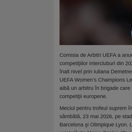
Comisia de Arbitri UEFA a anunţ
competiţiilor intercluburi din 2
înalt nivel prin Iuliana Demetre
UEFA Women’s Champions Leagu
aibă un arbitru în brigade care
competiţii europene.
Meciul pentru trofeul suprem î
sâmbătă, 23 mai 2026, pe stadi
Barcelona şi Olimpique Lyon. L