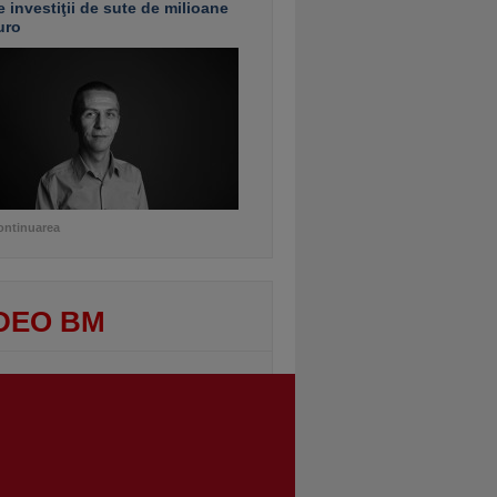
e investiţii de sute de milioane
uro
ontinuarea
DEO BM