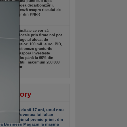
sia Europeană pune sub lupă
icările la legea decarbonizării.
lles avertizează asupra riscului de
ere a banilor din PNRR
 19:17
ii din străinătate ce vor să
lte afaceri locale prin firme noi pot
 granturi. Bugetul alocat de
terul Finanţelor: 100 mil. euro. BID,
tată să gestioneze granturile
amului „Diaspora Investeşte
”. Granturile: până la 60% din
tul de investiţii, maximum 200.000
ro/beneficiar
 19:16
ver story
ariu închis după 17 ani, unul nou
 deschis. Povestea lui Iulian
ciu de la primul premiu primit din
ea Business Magazin la maşina