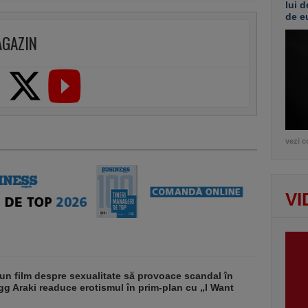
lui d
de e
AGAZIN
vezi c
VI
un film despre sexualitate să provoace scandal în
g Araki readuce erotismul în prim-plan cu „I Want