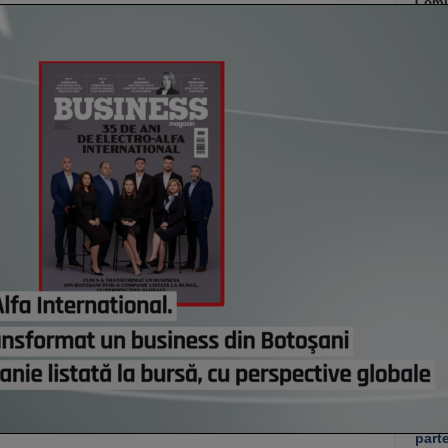
Comi
modif
Bruxe
pierd
ieri,
Român
dezvo
primi
Minis
manda
progr
Acasă
credi
de eu
ieri,
Co
Un p
abia
Stan
part