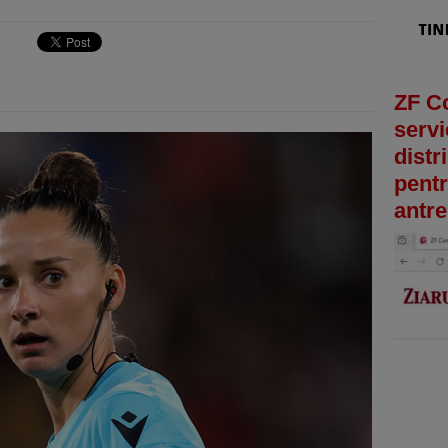
ZF C
servi
distr
pentr
antre