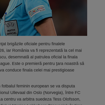
at brigăzile oficiale pentru finalele
026, iar România va fi reprezentată la cel mai
scu, desemnată al patrulea oficial la finala
e. Este o premieră pentru ţara noastră să
 va conduce finala celei mai prestigioase
n fotbalul feminin european se va disputa
onul Ullevaal din Oslo (Norvegia), între FC
a centru va arbitra suedeza Tess Olofsson,