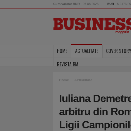
Curs valutar BNR
- 07.08.2026
EUR
- 5.2473 
HOME
ACTUALITATE
COVER STOR
REVISTA BM
Home
Actualitate
Iuliana Demetr
arbitru din Rom
Ligii Campionil