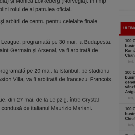
dia) şi Monica Lokkeberg (Norvegia), în timp
ni rolul de al patrulea oficial.
şi arbitrii de centru pentru celelalte finale
ULTIM
100 C
 League, programată pe 30 mai, la Budapesta,
busin
int-Germain şi Arsenal, va fi arbitrată de
Româ
Chan
ieri,
ogramată pe 20 mai, la Istanbul, pe stadionul
100 C
busin
ston Villa, va fi arbitrată de francezul Francois
gener
vânză
Asigu
ieri,
 din 27 mai, de la Leipzig, între Crystal
 condusă de italianul Maurizio Mariani.
100 C
busin
Chief
ieri,