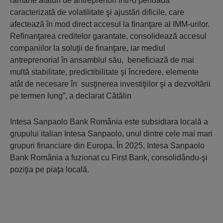
rămâne alături de antreprenori într-o perioadă
caracterizată de volatilitate şi ajustări dificile, care
afectează în mod direct accesul la finanţare al IMM-urilor.
Refinanţarea creditelor garantate, consolidează accesul
companiilor la soluţii de finanţare, iar mediul
antreprenorial în ansamblul său, beneficiază de mai
multă stabilitate, predictibilitate şi încredere, elemente
atât de necesare în susţinerea investiţiilor şi a dezvoltării
pe termen lung”, a declarat Cătălin
Intesa Sanpaolo Bank România este subsidiara locală a
grupului italian Intesa Sanpaolo, unul dintre cele mai mari
grupuri financiare din Europa. În 2025, Intesa Sanpaolo
Bank România a fuzionat cu First Bank, consolidându-şi
poziţia pe piaţa locală.