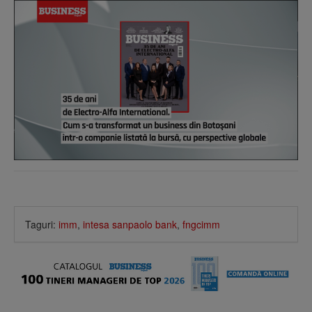
Taguri:
imm
,
intesa sanpaolo bank
,
fngcimm