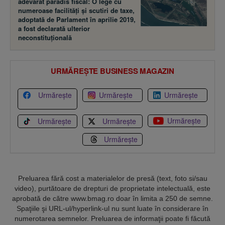
adevărat paradis fiscal: O lege cu
numeroase facilităţi şi scutiri de taxe,
adoptată de Parlament în aprilie 2019,
a fost declarată ulterior
neconstituţională
URMĂREȘTE BUSINESS MAGAZIN
Urmărește
Urmărește
Urmărește
Urmărește
Urmărește
Urmărește
Urmărește
Preluarea fără cost a materialelor de presă (text, foto si/sau
video), purtătoare de drepturi de proprietate intelectuală, este
aprobată de către www.bmag.ro doar în limita a 250 de semne.
Spaţiile şi URL-ul/hyperlink-ul nu sunt luate în considerare în
numerotarea semnelor. Preluarea de informaţii poate fi făcută