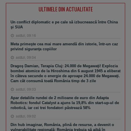
ULTIMELE DIN ACTUALITATE
Un conflict diplomatic e pe cale să izbucnească între China
şi SUA
astăzi, 09:16
Meta primeşte cea mai mare amendă din istorie, într-un caz
privind siguranţa copiilor
astăzi, 09:04
Dragoş Damian, Terapia Cluj: 24.000 de Megawaţi! Explozia
bombei atomice de la Hiroshima din 6 august 1945 a eliberat
în câteva secunde o energie de aproape 24.000 de Megawaţi.
Cam cât consumă toată România timp de 3 zile
astăzi, 09:03
Apar detaliile rundei de 2 milioane de euro din Adapta
Robotics: fondul Catalyst a ajuns la 19,8% din start-up-ul de
robotică, iar cei trei fondatori păstrează 58%
astăzi, 09:02
Din hub imaginar, România, plină de resurse, a devenit o
vulnerabilitate regională: România trebuia să aibă în