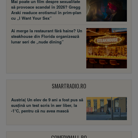
Mai poate un film despre sexualitate
să provoace scandal în 2026? Gregg
Araki readuce erotismul în prim-plan
cu „I Want Your Sex”
Ai merge la restaurant fără haine? Un
steakhouse din Florida organizează
lunar seri de „nude dining”
SMARTRADIO.RO
Austria| Un elev de 9 ani a fost pus să
susţină un test scris în aer liber, la
-1°C, pentru că nu avea mască
COMEDYMALL.RO