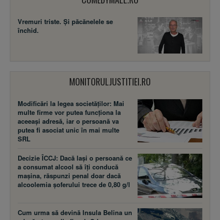
Vremuri triste. Şi păcănelele se
închid.
MONITORULJUSTITIEI.RO
Modificări la legea societăţilor: Mai
multe firme vor putea funcţiona la
aceeaşi adresă, iar o persoană va
putea fi asociat unic în mai multe
SRL
Decizie ÎCCJ: Dacă laşi o persoană ce
a consumat alcool să îţi conducă
maşina, răspunzi penal doar dacă
alcoolemia şoferului trece de 0,80 g/l
Cum urma să devină Insula Belina un