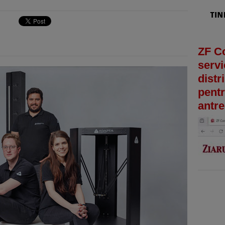
ZF C
servi
distr
pentr
antre