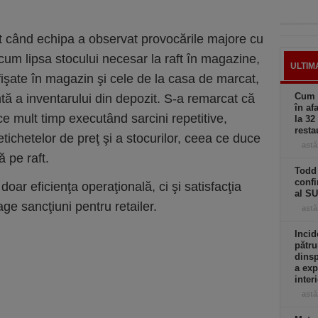
t când echipa a observat provocările majore cu
ecum lipsa stocului necesar la raft în magazine,
ULTIM
afişate în magazin şi cele de la casa de marcat,
Cum a
tă a inventarului din depozit. S-a remarcat că
în af
e mult timp executând sarcini repetitive,
la 32
resta
ichetelor de preţ şi a stocurilor, ceea ce duce
astă
ă pe raft.
Todd 
confi
ar eficienţa operaţională, ci şi satisfacţia
al S
trage sancţiuni pentru retailer.
astă
Incid
pătru
dinsp
a exp
inter
astă