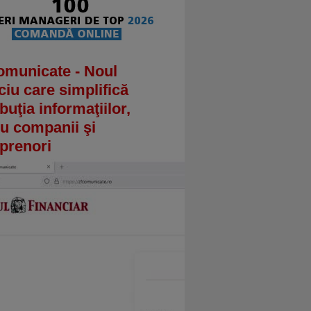
omunicate - Noul
ciu care simplifică
ibuţia informaţiilor,
u companii şi
prenori