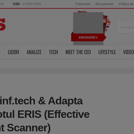
RON
USD
- 4.5595 RON
Publicitate
Abonamente
Politica de
ABONARE
Y
LIDERI
ANALIZE
TECH
MEET THE CEO
LIFESTYLE
VIDEO
rinf.tech & Adapta
tul ERIS (Effective
nt Scanner)