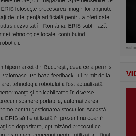
ichetele de preţ din magazine. Spre deosebire de
ă, ERIS foloseşte procesarea imaginilor obţinute
ţi de inteligenţă artificială pentru a oferi date
 produs dezvoltat în România, ERIS subliniază
striei tehnologice locale, contribuind
oboticii.
vezi c
r-un hipermarket din Bucureşti, ceea ce a permis
VI
i valoroase. Pe baza feedbackului primit de la
are, tehnologia robotului a fost actualizată
performanţa şi aplicabilitatea în diverse
l, precum scanere portabile, automatizarea
onome pentru gestionarea stocurilor. Această
a ERIS să fie utilizată în prezent nu doar în
spaţii de depozitare, optimizând procesul de
un instrument conceput pentru utilizatorul final,