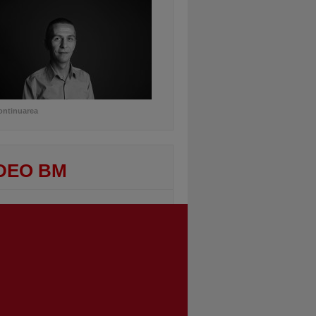
ontinuarea
DEO BM