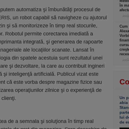
Meteo
în ma
 putem automatiza şi îmbunătăţi procesul de
afect
astă
ERIS, un robot capabil să navigheze cu ajutorul
 şi să monitorizeze în timp real stocurile,
Cum a
Alexa
lor. Robotul permite corectarea imediată a
Vorbi
finan
 imprimanta integrată, şi generarea de rapoarte
cursu
nageriale ale locaţiilor scanate. Lansat în
creşt
rece
gia din spatele acestuia sunt rezultatul unei
astă
tare şi dezvoltare, la care au contribuit ingineri
ă şi inteligenţă artificială. Publicul vizat este
Co
erent că este vorba despre magazine fizice sau
zarea operaţiunilor zilnice şi o experienţă de
clienţi.
Un p
abia
Stan
part
lui d
ea de a semnala şi soluţiona în timp real
de e