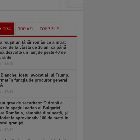
A ORĂ
TOP AZI
TOP 7 ZILE
 reuşit un tânăr român ce a intrat
aceri de la vârsta de 18 ani ca până
 să dezvolte un lanţ de peste 40 de
urante
zi, 18:25
Blanche, fostul avocat al lui Trump,
rmat în funcţia de procuror general
UA
zi, 17:20
ent grav de securitate: O dronă a
ns în spaţiul aerian al Bulgariei
re România, sâmbătă dimineaţă, şi
lodat la aproximativ 100 de metri în
iorul graniţei
zi, 17:17