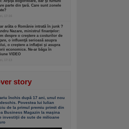
: Arşiţă dogoritoare, dar şi furtuni
re parte din ţară. Care sunt zonele
ate?
zi, 17:16
r arăta o Românie intrată în junk ?
ndru Nazare, ministrul finanţelor:
m despre o creştere a costurilor de
ţare, o influenţă serioasă asupra
lui, o creştere a inflaţiei şi asupra
erii economice. Ne-ar băga în
siune VIDEO
zi, 17:13
ver story
ariu închis după 17 ani, unul nou
 deschis. Povestea lui Iulian
ciu de la primul premiu primit din
ea Business Magazin la maşina
e investiţii de sute de milioane
uro