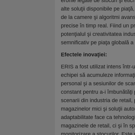
erorile legate de stocuri şi et
alte soluţii disponibile pe piaţ
de la camere şi algoritmi avansa
precise în timp real. Fiind un
potenţialul şi creativitatea indu
semnificativ pe piaţa globală a r
Efectele inovaţiei:
ERIS a fost utilizat intens înt
echipei să acumuleze informaţi
personal şi a sesiunilor de scan
constant pentru a-i îmbunătăţi 
scenarii din industria de retai
magazinelor mici şi soluţii aut
adaptabilitate face ca tehnologi
magazinele de retail, ci şi în 
monitorizare a stocurilor. Este 