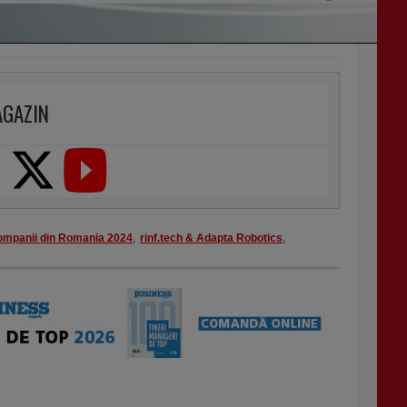
AGAZIN
ompanii din Romania 2024
,
rinf.tech & Adapta Robotics
,