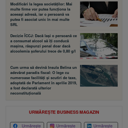
Modificări la legea societăţilor: Mai
multe firme vor putea funcţiona la
aceeaşi adresă, iar o persoană va
putea fi asociat unic în mai multe
SRL
Decizie ÎCCJ: Dacă laşi o persoană ce
a consumat alcool să îţi conducă
maşina, răspunzi penal doar dacă
alcoolemia şoferului trece de 0,80 g/l
Cum urma să devină Insula Belina un
adevărat paradis fiscal: O lege cu
numeroase facilităţi şi scutiri de taxe,
adoptată de Parlament în aprilie 2019,
a fost declarată ulterior
neconstituţională
URMĂREȘTE BUSINESS MAGAZIN
Urmărește
Urmărește
Urmărește