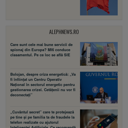
ALEPHNEWS.RO
Care sunt cele mai bune servicii de
spionaj din Europa? MI6 conduce
clasamentul. Pe ce loc se află SIE
Bolojan, despre criza energetică: „Va
fi înființat un Centru Operativ
Național în sectorul energetic pentru
gestionarea crizei. Cetățenii nu vor fi
deconectați”
„Cuvântul secret” care te protejează
pe tine și pe familia ta de fraudele la
telefon realizate cu ajutorul
Inteligenței Artificiale. Ce recomandă