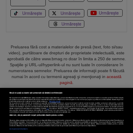
Urmărește
Urmărește
Urmărește
Urmărește
Preluarea fără cost a materialelor de presă (text, foto si/sau
video), purtătoare de drepturi de proprietate intelectuală, este
aprobată de către www.bmag.ro doar în limita a 250 de semne.
Spaţiile şi URL-ul/hyperlink-ul nu sunt luate în considerare în
numerotarea semnelor. Preluarea de informaţii poate fi făcută
numai în acord cu termenii agreaţi şi menţionaţi in
această
pagină
.
Nouă ne pasă ca datele tale personale să rămână confidențiale
Noi și partenerii noștri
589
stocăm și/sau accesăm informații pe dispozitivul dvs., precum identificatorii cookie unici pentru prelucrarea datelor cu caracter personal. Puteți accepta
sau gestiona preferințele dvs. făcând clic mai jos, respectiv vă puteți opune utilizării unui interes legitim în orice moment pe pagina cu politica de confidențialitate. Aceste alegeri vor
fi raportate partenerilor noștri și nu vă vor afecta navigarea.
Mai multe detalii
Noi si partenerii nostri (retelele de socializare si agentiile de publicitate partenere, precum si furnizorii nostri de servicii de date analitice) prelucram date pentru a permite
Termeni și condiții
Confidențialitate
Cookies
Contact
website-ului sa functioneze, pentru a personaliza continutul si anunturile publicitare afisate in functie de interesele si/sau profilul dvs., pentru a va oferi functionalitati aferente
retelelor de socializare si pentru a analiza traficul pe website. Beneficiati de drepturile prevazute de art. 15-22 din GDPR in legatura cu prelucrarea datelor cu caracter personal.
Aceste drepturi pot fi exercitate prin modalitatea indicata
aici
. Prin click pe “ACCEPT TOATE”, acceptati folosirea tuturor Tehnologiilor de tip Cookie, care implica inclusiv acceptul
dvs. cu privire la stocarea/accesarea informatiilor de catre Vendor-ii cu care colaboram. Prin click pe “VREAU SA MODIFIC SETARILE INDIVIDUAL” puteti schimba preferintele in
mod individual, mai putin cele legate de cookie strict necesare pentru functionarea website-ului.
Atât noi, cât și partenerii noștri prelucrăm datele pentru a oferi:
Copyright © 2025 BUSINESSMEX S.A.
Stocarea și/sau accesarea informațiilor de pe un dispozitiv. Măsurarea performanței reclamelor. Utilizarea profilurilor pentru selectarea conținutului personalizat. Dezvoltarea și
îmbunătățirea serviciilor. Crearea profilurilor de conținut personalizat. Utilizarea profilurilor pentru selectarea publicității personalizate. Crearea profilurilor pentru publicitate
personalizată. Măsurarea performanței conținutului. Înțelegerea publicului prin statistici sau combinații de date din surse diferite. Utilizarea datelor limitate pentru a selecta
Setări cookies
conținutul. Utilizarea de date limitate pentru a selecta publicitatea. Date precise de geolocație și identificarea prin scanarea dispozitivului.
Listă parteneri (furnizori)