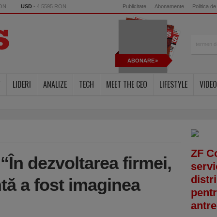
RON
USD
- 4.5595 RON
Publicitate
Abonamente
Politica de
ABONARE
Y
LIDERI
ANALIZE
TECH
MEET THE CEO
LIFESTYLE
VIDEO
ZF C
“În dezvoltarea firmei,
servi
distr
tă a fost imaginea
pentr
antre