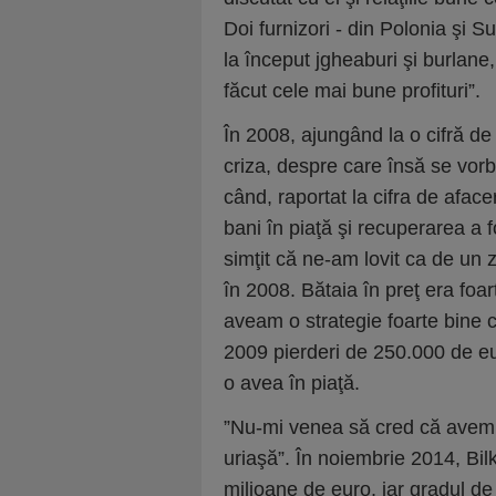
Doi furnizori - din Polonia şi Su
la început jgheaburi şi burlane
făcut cele mai bune profituri”.
În 2008, ajungând la o cifră de
criza, despre care însă se vorb
când, raportat la cifra de afa
bani în piaţă şi recuperarea a 
simţit că ne-am lovit ca de un 
în 2008. Bătaia în preţ era foa
aveam o strategie foarte bine co
2009 pierderi de 250.000 de e
o avea în piaţă.
”Nu-mi venea să cred că avem 
uriaşă”. În noiembrie 2014, Bil
milioane de euro, iar gradul de