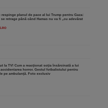
respinge planul de pace al lui Trump pentru Gaza:
u se retrage până când Hamas nu va fi „cu adevărat
S.RO
ut la TV! Cum a reacţionat soţia însărcinată a lui
 accidentarea horror. Gestul fotbalistului pentru
de pe ambulanţă. Foto exclusiv