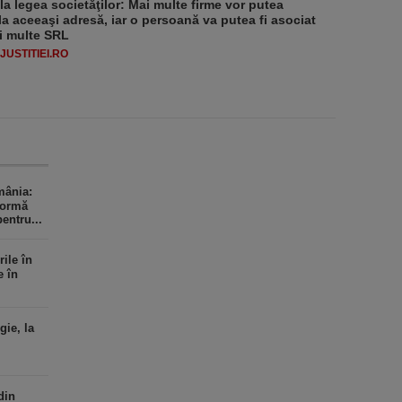
 la legea societăţilor: Mai multe firme vor putea
la aceeaşi adresă, iar o persoană va putea fi asociat
i multe SRL
USTITIEI.RO
mânia:
formă
entru...
ile în
e în
gie, la
din