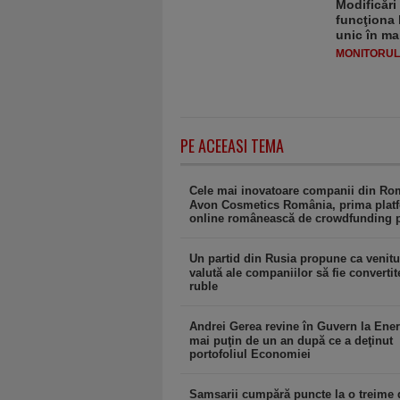
Modificări
funcţiona 
unic în ma
MONITORULJ
PE ACEEASI TEMA
Cele mai inovatoare companii din Ro
Avon Cosmetics România, prima plat
online românească de crowdfunding p
Un partid din Rusia propune ca venitur
valută ale companiilor să fie convertit
ruble
Andrei Gerea revine în Guvern la Ener
mai puţin de un an după ce a deţinut
portofoliul Economiei
Samsarii cumpără puncte la o treime 