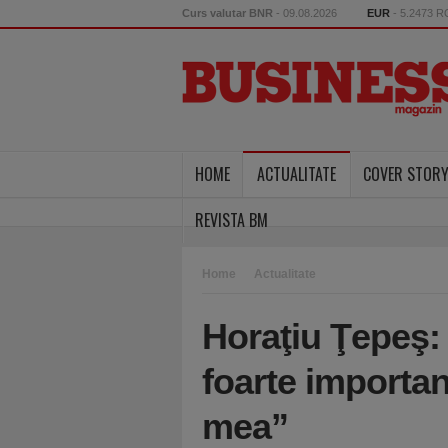
Curs valutar BNR
- 09.08.2026
EUR
- 5.2473 
HOME
ACTUALITATE
COVER STOR
REVISTA BM
Home
Actualitate
Horaţiu Ţepeş: 
foarte importan
mea”