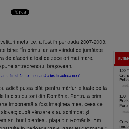
învelitori metalice, a fost în perioada 2007-2008,
te bine: ”În primul an am vândut de jumătate
fra de afaceri a fost de zece ori mai mare.
ULTIM
 spune antreprenorul braşovean.
100 T
Ciung
Palla
astă
or, adică putea plăti pentru mărfurile luate de la
e la distribuitorii din România. Pentru a primi
100 T
Buche
oarte importantă a fost imaginea mea, ceea ce
Foren
 slovac; după vânzare s-au schimbat şi
astă
rasem ani buni pierdeau piaţa din România. Am
Cum 
imobi
e construite în perioada 2004-2008 au dat roade.”