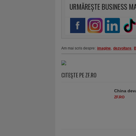
URMĂREȘTE BUSINESS M
Am mai scris despre:
imagine
,
dezvoltare
,
B
CITEŞTE PE ZF.RO
China deva
ZF.RO