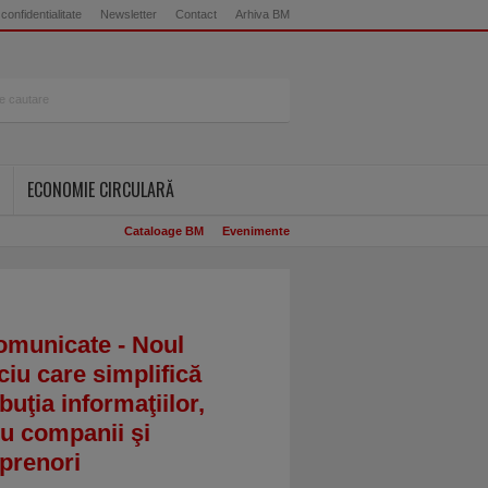
 confidentialitate
Newsletter
Contact
Arhiva BM
ECONOMIE CIRCULARĂ
Cataloage BM
Evenimente
omunicate - Noul
ciu care simplifică
ibuţia informaţiilor,
u companii şi
prenori