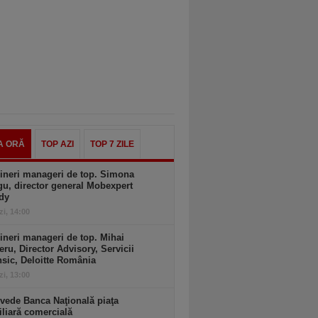
A ORĂ
TOP AZI
TOP 7 ZILE
ineri manageri de top. Simona
u, director general Mobexpert
dy
zi, 14:00
ineri manageri de top. Mihai
ru, Director Advisory, Servicii
sic, Deloitte România
zi, 13:00
vede Banca Naţională piaţa
liară comercială