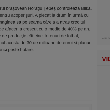
rul braşovean Horaţiu Ţepeş controlează Bilka,
pentru acoperişuri. A plecat la drum în urmă cu
imaginea sa pe seama căreia a atras creditul
ra de afaceri a crescut cu o medie de 40% pe an.
de producţie cât cinci terenuri de fotbal,
vezi c
nul acesta de 30 de milioane de euroi şi planuri
rici peste hotare.
VI