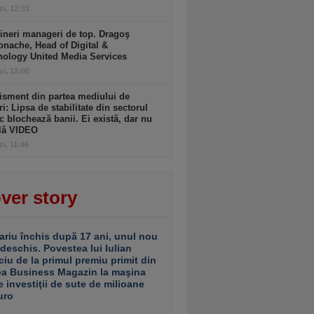
zi, 12:33
ineri manageri de top. Dragoş
nache, Head of Digital &
nology United Media Services
zi, 12:00
isment din partea mediului de
ri: Lipsa de stabilitate din sectorul
c blochează banii. Ei există, dar nu
ulă VIDEO
zi, 11:46
ver story
ariu închis după 17 ani, unul nou
 deschis. Povestea lui Iulian
ciu de la primul premiu primit din
ea Business Magazin la maşina
e investiţii de sute de milioane
uro