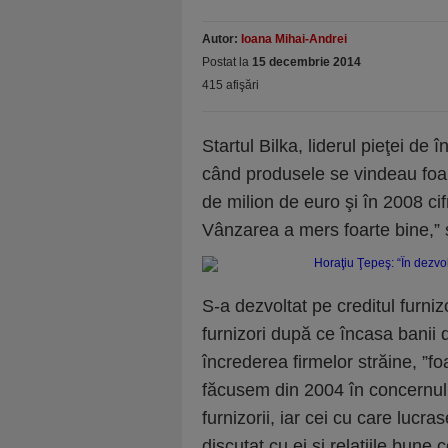
Autor:
Ioana Mihai-Andrei
Postat la
15 decembrie 2014
415 afişări
Startul Bilka, liderul pieţei de 
când produsele se vindeau foar
de milion de euro şi în 2008 ci
Vânzarea a mers foarte bine,”
S-a dezvoltat pe creditul furniz
furnizori după ce încasa banii d
încrederea firmelor străine, ”f
făcusem din 2004 în concernul
furnizorii, iar cei cu care luc
discutat cu ei şi relaţiile bun