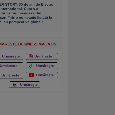
R STORY. 35 de ani de Electro-
 International. Cum s-a
sformat un business din
şani într-o companie listată la
ă, cu perspective globale
MĂREȘTE BUSINESS MAGAZIN
Urmărește
Urmărește
Urmărește
Urmărește
Urmărește
Urmărește
Urmărește