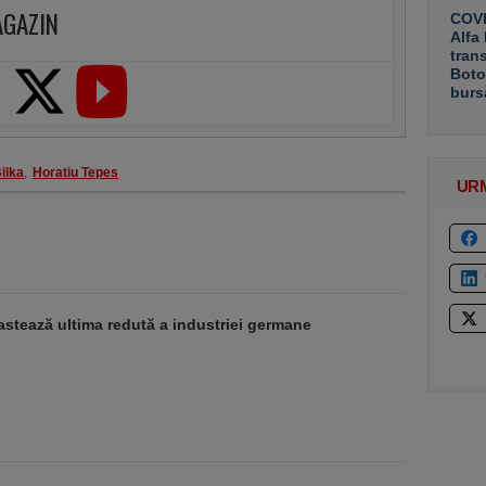
AGAZIN
COVE
Alfa
tran
Boto
burs
ilka
,
Horatiu Tepes
UR
stează ultima redută a industriei germane