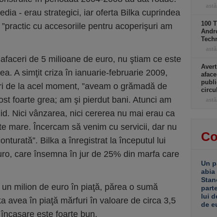
astă
edia - erau strategici, iar oferta Bilka cuprindea
100 T
, ”practic cu accesoriile pentru acoperişuri am
Andro
Tech
astă
 afaceri de 5 milioane de euro, nu ştiam ce este
Avert
ea. A simţit criza în ianuarie-februarie 2009,
aface
publi
ceri de la acel moment, ”aveam o grămadă de
circ
fost foarte grea; am şi pierdut bani. Atunci am
astă
zid. Nici vânzarea, nici cererea nu mai erau ca
rte mare. Încercam să venim cu servicii, dar nu
Co
nturată”. Bilka a înregistrat la începutul lui
uro, care însemna în jur de 25% din marfa care
Un p
abia
Stan
un milion de euro în piaţă, părea o sumă
part
lui d
ka avea în piaţă mărfuri în valoare de circa 3,5
de e
 încasare este foarte bun.