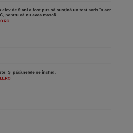
 elev de 9 ani a fost pus să susţină un test scris în aer
-1°C, pentru că nu avea mască
O.RO
ste. Şi păcănelele se închid.
LL.RO