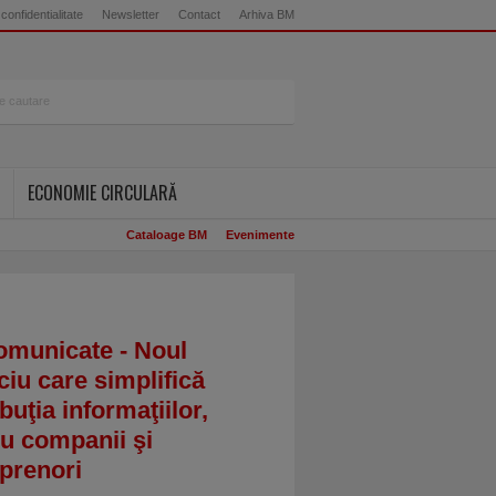
 confidentialitate
Newsletter
Contact
Arhiva BM
ECONOMIE CIRCULARĂ
Cataloage BM
Evenimente
omunicate - Noul
ciu care simplifică
ibuţia informaţiilor,
u companii şi
prenori