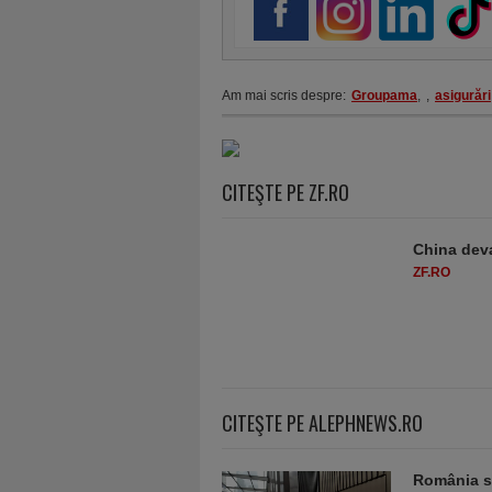
Am mai scris despre:
Groupama
,
,
asigurări
CITEŞTE PE ZF.RO
China deva
ZF.RO
CITEŞTE PE ALEPHNEWS.RO
România sc