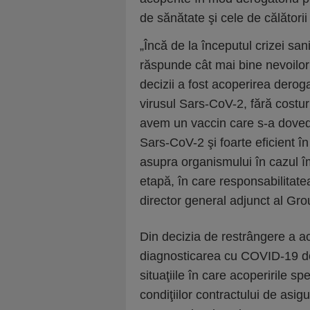
de sănătate şi cele de călătorii 
„Încă de la începutul crizei san
răspunde cât mai bine nevoilor r
decizii a fost acoperirea dero
virusul Sars-CoV-2, fără costuri
avem un vaccin care s-a dovedit 
Sars-CoV-2 şi foarte eficient în
asupra organismului în cazul îm
etapă, în care responsabilitatea
director general adjunct al Gr
Din decizia de restrângere a a
diagnosticarea cu COVID-19 doa
situaţiile în care acoperirile s
condiţiilor contractului de asig