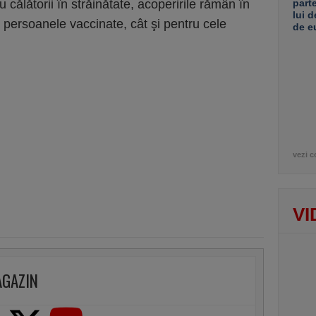
 călătorii în străinătate, acoperirile rămân în
part
lui d
u persoanele vaccinate, cât şi pentru cele
de e
vezi c
VI
AGAZIN