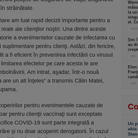
Warre
în străinătate.
măsur
la un
singu
itare am luat rapid decizii importante pentru a
el. C
eale ale clienţilor noştri. Una dintre aceste
astă
gatorie a evenimentelor cauzate de infectarea cu
Şoc î
au di
 suplimentare pentru clienţi. Astăzi, din fericire,
creşt
a fi eficient în prevenirea infectării cu virusul
ieri,
 limitarea efectelor pe care acesta le are
Elon 
bolnăvirii. Am intrat, aşadar, într-o nouă
Franţ
candi
 are un alt înţeles“ a transmis Călin Matei,
ieri,
oupama.
Co
coperirilor pentru evenimentele cauzate de
r pentru clienţii vaccinaţi sunt exceptate
pecifice COVID-19 sunt parte integrată a
Un p
abia
urăre şi nu doar acoperiri derogatorii. În cazul
Stan