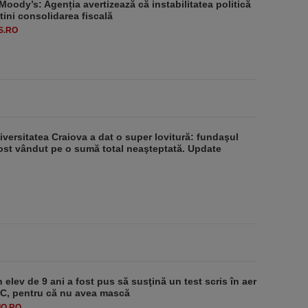
Moody’s: Agenția avertizează că instabilitatea politică
tini consolidarea fiscală
S.RO
niversitatea Craiova a dat o super lovitură: fundaşul
fost vândut pe o sumă total neaşteptată. Update
 elev de 9 ani a fost pus să susţină un test scris în aer
-1°C, pentru că nu avea mască
O.RO