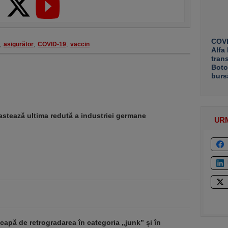
COVE
,
asigurător
,
COVID-19
,
vaccin
Alfa
tran
Boto
burs
stează ultima redută a industriei germane
UR
apă de retrogradarea în categoria „junk” și în