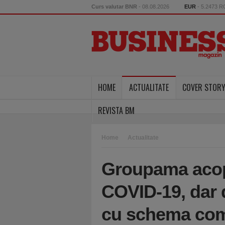
Curs valutar BNR
- 08.08.2026
EUR
- 5.2473 
HOME
ACTUALITATE
COVER STOR
REVISTA BM
Home
Actualitate
Groupama acope
COVID-19, dar d
cu schema com