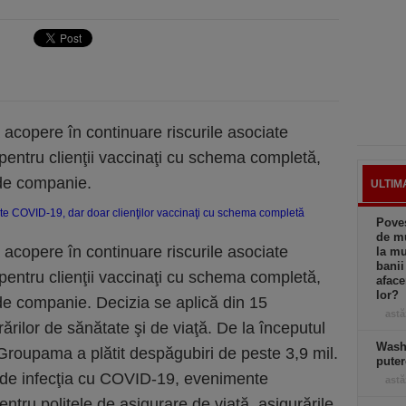
acopere în continuare riscurile asociate
pentru clienţii vaccinaţi cu schema completă,
e de companie.
ULTIM
Poves
de mu
acopere în continuare riscurile asociate
la mu
banii
pentru clienţii vaccinaţi cu schema completă,
afac
lor?
e de companie. Decizia se aplică din 15
astă
ărilor de sănătate şi de viaţă. De la începutul
Wash
Groupama a plătit despăgubiri de peste 3,9 mil.
puter
 de infecţia cu COVID-19, evenimente
astă
ntru poliţele de asigurare de viaţă, asigurările