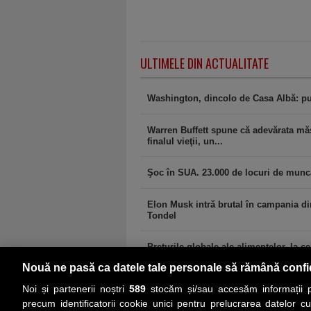
ULTIMELE DIN ACTUALITATE
Washington, dincolo de Casa Albă: pu
Warren Buffett spune că adevărata măs
finalul vieţii, un...
Şoc în SUA. 23.000 de locuri de muncă 
Elon Musk intră brutal în campania di
Tondel
Preţurile globale ale alimentelor, la cel
Nouă ne pasă ca datele tale personale să rămână confi
Noi și partenerii noștri
589
stocăm și/sau accesăm informații pe
precum identificatorii cookie unici pentru prelucrarea datelor c