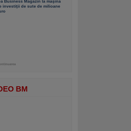
ea Business Magazin la maşina
e investiţii de sute de milioane
uro
ontinuarea
DEO BM