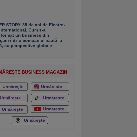
R STORY. 35 de ani de Electro-
 International. Cum s-a
sformat un business din
şani într-o companie listată la
ă, cu perspective globale
MĂREȘTE BUSINESS MAGAZIN
Urmărește
Urmărește
Urmărește
Urmărește
Urmărește
Urmărește
Urmărește