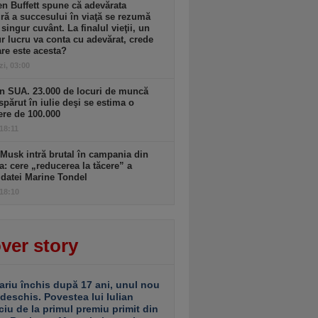
n Buffett spune că adevărata
ă a succesului în viaţă se rezumă
 singur cuvânt. La finalul vieţii, un
r lucru va conta cu adevărat, crede
are este acesta?
zi, 03:00
n SUA. 23.000 de locuri de muncă
spărut în iulie deşi se estima o
ere de 100.000
 18:11
Musk intră brutal în campania din
a: cere „reducerea la tăcere” a
datei Marine Tondel
 18:10
ver story
ariu închis după 17 ani, unul nou
 deschis. Povestea lui Iulian
ciu de la primul premiu primit din