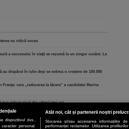
terea nu ridică vocea
ură a succesului în viaţă se rezumă la un singur cuvânt. La
au dispărut în iulie deşi se estima o creştere de 100.000
n Franţa: cere „reducerea la tăcere” a candidatei Marine
 mai ridicat nivel din ultimii trei ani
dențiale
Atât noi, cât și partenerii noștri preluc
 dispozitivul dvs.,
Stocarea și/sau accesarea informațiilor de
u caracter personal.
performanței reclamelor. Utilizarea profilurilo