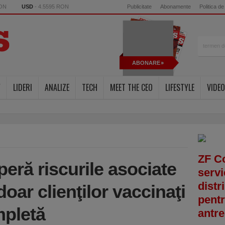
RON
USD
- 4.5595 RON
Publicitate
Abonamente
Politica de
ABONARE
Y
LIDERI
ANALIZE
TECH
MEET THE CEO
LIFESTYLE
VIDEO
ZF C
ră riscurile asociate
servi
distr
oar clienţilor vaccinaţi
pentr
pletă
antre