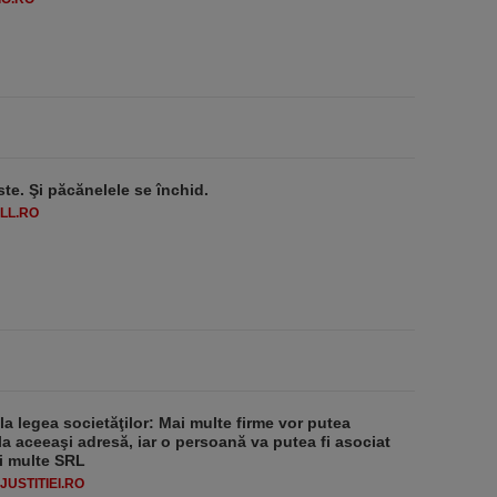
ste. Şi păcănelele se închid.
LL.RO
 la legea societăţilor: Mai multe firme vor putea
la aceeaşi adresă, iar o persoană va putea fi asociat
i multe SRL
USTITIEI.RO