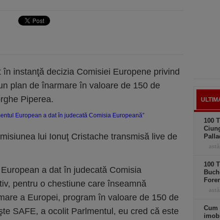
în instanţă decizia Comisiei Europene privind
un plan de înarmare în valoare de 150 de
orghe Piperea.
ULTIM
100 T
Ciung
emisiunea lui Ionuţ Cristache transmisă live de
Palla
astă
100 T
 European a dat în judecată Comisia
Buche
Foren
tiv, pentru o chestiune care înseamnă
astă
rmare a Europei, program în valoare de 150 de
Cum 
te SAFE, a ocolit Parlmentul, eu cred că este
imobi