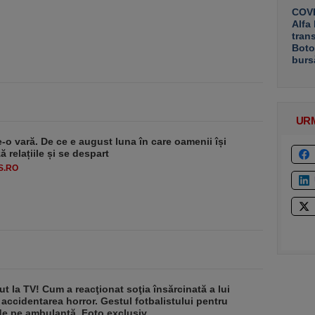
COVE
Alfa
tran
Boto
burs
UR
e-o vară. De ce e august luna în care oamenii își
 relațiile și se despart
S.RO
ut la TV! Cum a reacţionat soţia însărcinată a lui
 accidentarea horror. Gestul fotbalistului pentru
de pe ambulanţă. Foto exclusiv