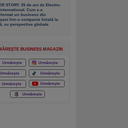
R STORY. 35 de ani de Electro-
 International. Cum s-a
sformat un business din
şani într-o companie listată la
ă, cu perspective globale
MĂREȘTE BUSINESS MAGAZIN
Urmărește
Urmărește
Urmărește
Urmărește
Urmărește
Urmărește
Urmărește