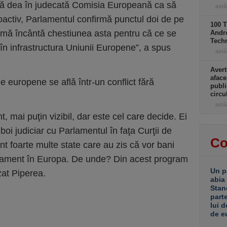
 să dea în judecată Comisia Europeană ca să
astă
oactiv, Parlamentul confirmă punctul doi de pe
100 T
mă încântă chestiunea asta pentru că ce se
Andro
Tech
 în infrastructura Uniunii Europene”, a spus
astă
Avert
aface
le europene se află într-un conflict fără
publi
circ
astă
t, mai puţin vizibil, dar este cel care decide. Ei
oi judiciar cu Parlamentul în faţa Curţii de
Co
nt foarte multe state care au zis că vor bani
mament în Europa. De unde? Din acest program
Un p
zat Piperea.
abia
Stan
part
lui d
de e