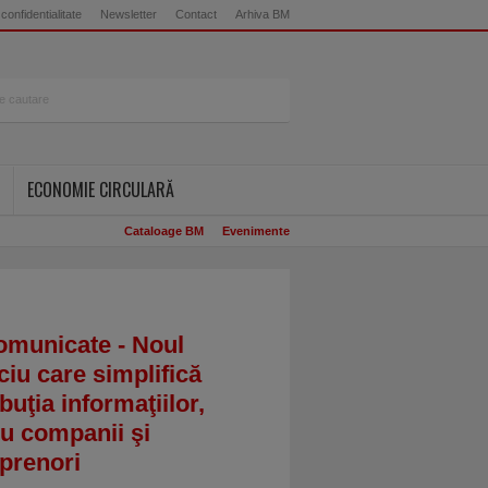
 confidentialitate
Newsletter
Contact
Arhiva BM
ECONOMIE CIRCULARĂ
Cataloage BM
Evenimente
omunicate - Noul
ciu care simplifică
ibuţia informaţiilor,
u companii şi
prenori