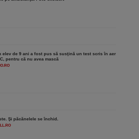
 elev de 9 ani a fost pus să susţină un test scris în aer
-1°C, pentru că nu avea mască
O.RO
ste. Şi păcănelele se închid.
LL.RO