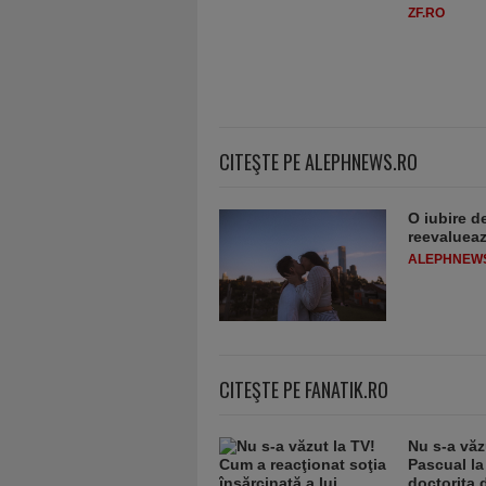
ZF.RO
CITEŞTE PE ALEPHNEWS.RO
O iubire d
reevaluează
ALEPHNEW
CITEŞTE PE FANATIK.RO
Nu s-a văz
Pascual la
doctoriţa 