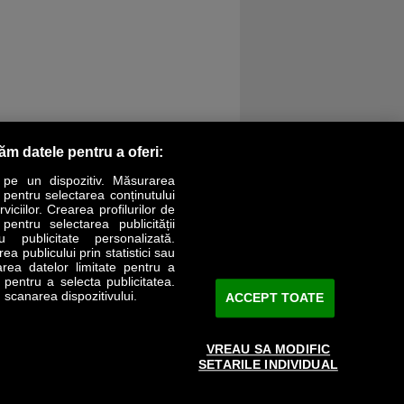
răm datele pentru a oferi:
 pe un dispozitiv. Măsurarea
r pentru selectarea conținutului
iciilor. Crearea profilurilor de
 pentru selectarea publicității
LIFESTYLE
SPECIAL
OPINII
u publicitate personalizată.
a publicului prin statistici sau
area datelor limitate pentru a
Revista Business Magazin
e pentru a selecta publicitatea.
 scanarea dispozitivului.
ACCEPT TOATE
Abonează-te şi primeşte revista acasă
saptămânal
VREAU SA MODIFIC
Discount:
15%
SETARILE INDIVIDUAL
Arhivă revistă
ABONARE