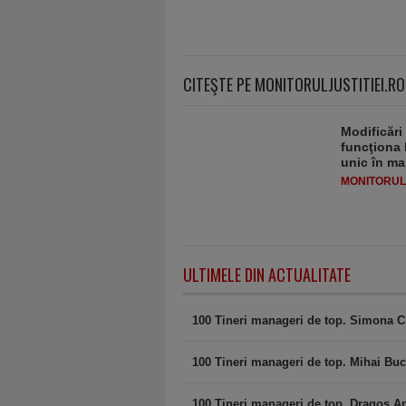
CITEŞTE PE MONITORULJUSTITIEI.RO
Modificări
funcţiona 
unic în ma
MONITORULJ
ULTIMELE DIN ACTUALITATE
100 Tineri manageri de top. Simona C
100 Tineri manageri de top. Mihai Buc
100 Tineri manageri de top. Dragoş A