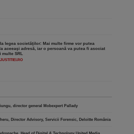
 la legea societăţilor: Mai multe firme vor putea
la aceeaşi adresă, iar o persoană va putea fi asociat
i multe SRL
USTITIEI.RO
iungu, director general Mobexpert Pallady
heru, Director Advisory, Servicii Forensic, Deloitte România
ndronache, Head of Digital & Technology United Media