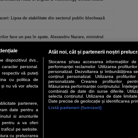
ceri: Lipsa de stabilitate din sectorul public blochează
urilor face un pas în spate. Alexandru Nazare, ministrul
dențiale
Atât noi, cât și partenerii noștri preluc
 dispozitivul dvs.,
Stocarea și/sau accesarea informațiilor de
u caracter personal.
performanței reclamelor. Utilizarea profilurilo
personalizat. Dezvoltarea și îmbunătățirea serv
 respectiv vă puteți
conținut personalizat. Utilizarea profilurilor
VER STORY
LIDERI
ANALIZE
HI-TECH
MEET THE CEO
ina cu politica de
personalizate. Crearea profilurilor pentr
i și nu vă vor afecta
Măsurarea performanței conținutului. Înțelegere
combinații de date din surse diferite. Utiliz
uri utile
Servicii
selecta conținutul. Utilizarea de date limitat
Date precise de geolocație și identificarea prin
ublicitate partenere,
Listă parteneri (furnizori)
 Financiar
Politica de confidentialitate
Newsletter
ucram date pentru a
 Noi
Termeni si conditii
RSS
nutul si anunturile
t Redactie
About cookies
., pentru a va oferi
t Marketing
 traficul pe website.
atura cu prelucrarea
t Vanzari