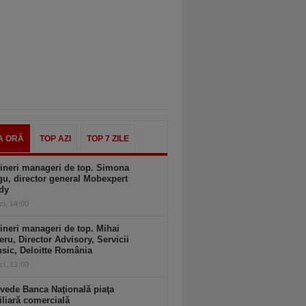
A ORĂ
TOP AZI
TOP 7 ZILE
ineri manageri de top. Simona
u, director general Mobexpert
dy
zi, 14:00
ineri manageri de top. Mihai
ru, Director Advisory, Servicii
sic, Deloitte România
zi, 13:00
vede Banca Naţională piaţa
liară comercială