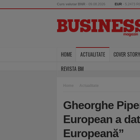
Curs valutar BNR
- 09.08.2026
EUR
- 5.2473 
HOME
ACTUALITATE
COVER STOR
REVISTA BM
Home
Actualitate
Gheorghe Piper
European a dat
Europeană”