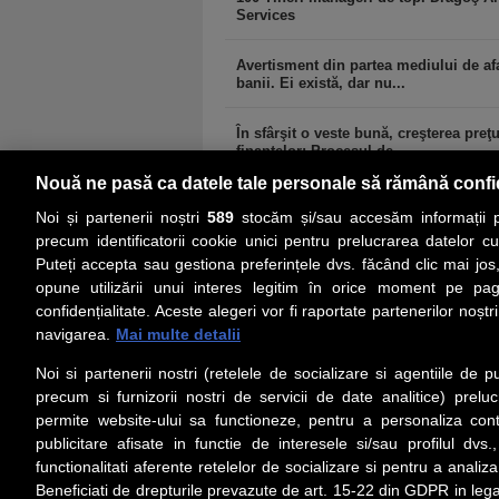
Services
Avertisment din partea mediului de afa
banii. Ei există, dar nu...
În sfârşit o veste bună, creşterea preţ
finanţelor: Procesul de...
Nouă ne pasă ca datele tale personale să rămână confi
Noi și partenerii noștri
589
stocăm și/sau accesăm informații pe
precum identificatorii cookie unici pentru prelucrarea datelor c
Puteți accepta sau gestiona preferințele dvs. făcând clic mai jos,
PRIMA PAGINĂ
ACTUALITATE
CO
opune utilizării unui interes legitim în orice moment pe pag
confidențialitate. Aceste alegeri vor fi raportate partenerilor noștr
navigarea.
Mai multe detalii
Social
Link-
Noi si partenerii nostri (retelele de socializare si agentiile de p
Z
iarul
Urmareste-ne pe Facebook
precum si furnizorii nostri de servicii de date analitice) prel
Despre
permite website-ului sa functioneze, pentru a personaliza conti
Contac
publicitare afisate in functie de interesele si/sau profilul dvs
Contac
functionalitati aferente retelelor de socializare si pentru a analiza
Beneficiati de drepturile prevazute de art. 15-22 din GDPR in leg
Contac