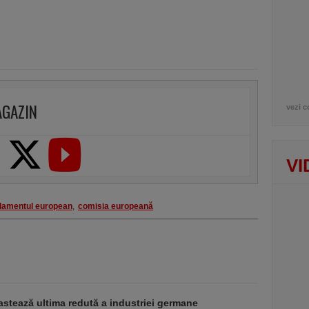
AGAZIN
vezi c
VI
lamentul european
,
comisia europeană
stează ultima redută a industriei germane