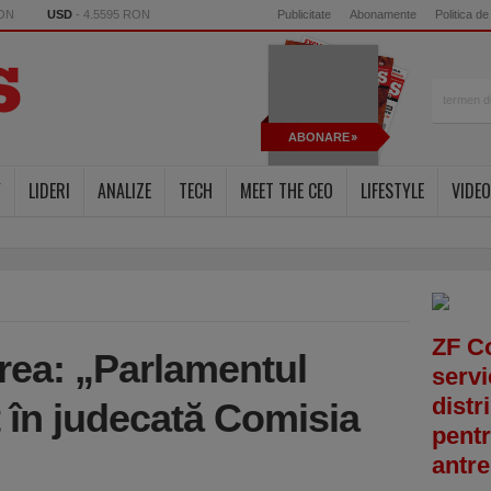
RON
USD
- 4.5595 RON
Publicitate
Abonamente
Politica de
ABONARE
Y
LIDERI
ANALIZE
TECH
MEET THE CEO
LIFESTYLE
VIDEO
ZF C
ea: „Parlamentul
servi
distr
 în judecată Comisia
pentr
antre