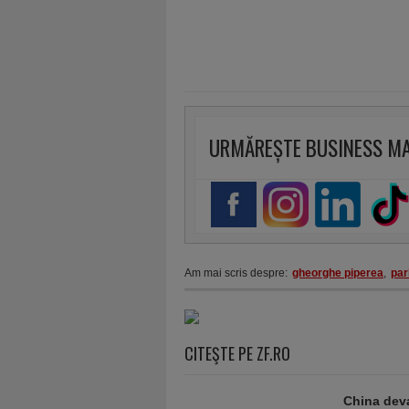
URMĂREȘTE BUSINESS M
Am mai scris despre:
gheorghe piperea
,
par
CITEŞTE PE ZF.RO
China deva