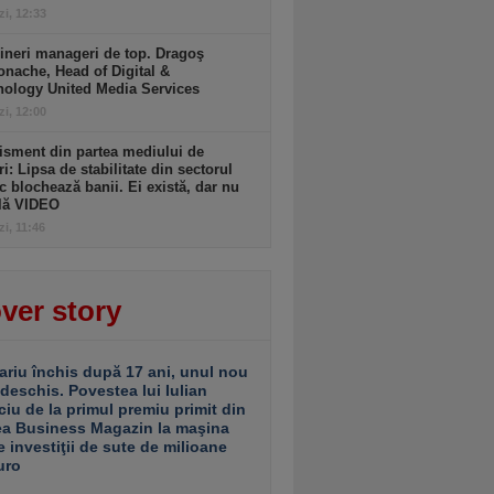
zi, 12:33
ineri manageri de top. Dragoş
nache, Head of Digital &
nology United Media Services
zi, 12:00
isment din partea mediului de
ri: Lipsa de stabilitate din sectorul
c blochează banii. Ei există, dar nu
ulă VIDEO
zi, 11:46
ver story
ariu închis după 17 ani, unul nou
 deschis. Povestea lui Iulian
ciu de la primul premiu primit din
ea Business Magazin la maşina
e investiţii de sute de milioane
uro