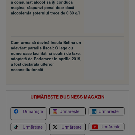
a consumat alcool să îţi conducă
maşina, răspunzi penal doar dacă
alcoolemia şoferului trece de 0,80 g/l
Cum urma să devină Insula Belina un
adevărat paradis fiscal: O lege cu
numeroase facilităţi şi scutiri de taxe,
adoptată de Parlament în aprilie 2019,
a fost declarată ulterior
neconstituţională
URMĂREȘTE BUSINESS MAGAZIN
Urmărește
Urmărește
Urmărește
Urmărește
Urmărește
Urmărește