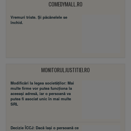
COMEDYMALL.RO
Vremuri triste. Şi păcănelele se
închid.
MONITORULJUSTITIEI.RO
Modificări la legea societăţilor: Mai
multe firme vor putea funcţiona la
aceeaşi adresă, iar o persoană va
putea fi asociat unic în mai multe
SRL
Decizie ÎCCJ: Dacă laşi o persoană ce