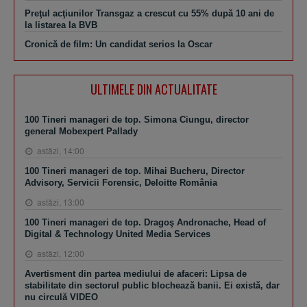
Preţul acţiunilor Transgaz a crescut cu 55% după 10 ani de
la listarea la BVB
Cronică de film: Un candidat serios la Oscar
ULTIMELE DIN ACTUALITATE
100 Tineri manageri de top. Simona Ciungu, director
general Mobexpert Pallady
astăzi, 14:00
100 Tineri manageri de top. Mihai Bucheru, Director
Advisory, Servicii Forensic, Deloitte România
astăzi, 13:00
100 Tineri manageri de top. Dragoş Andronache, Head of
Digital & Technology United Media Services
astăzi, 12:00
Avertisment din partea mediului de afaceri: Lipsa de
stabilitate din sectorul public blochează banii. Ei există, dar
nu circulă VIDEO