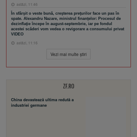
astăzi, 11:46
În sfârşit o veste bună, creşterea preţurilor face un pas în
spate. Alexandru Nazare, ministrul finanţelor: Procesul de
dezinflaţie începe în august-septembrie, iar pe fondul
acestei scăderi vom vedea o revigorare a consumului privat
VIDEO
astăzi, 11:16
Vezi mai multe ştiri
ZF.RO
China devastează ultima redută a
industriei germane