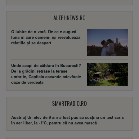
ALEPHNEWS.RO
O iubire de-o vară. De ce e august
luna în care oamenii își reevaluează
relațiile și se despart
Unde scapi de căldura în București?
De la grădini retrase la terase
umbrite, Capitala ascunde adevărate
oaze de verdeață
SMARTRADIO.RO
Austria| Un elev de 9 ani a fost pus să susţină un test scris
în aer liber, la -1°C, pentru că nu avea mască