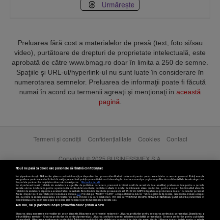
Urmărește
Preluarea fără cost a materialelor de presă (text, foto si/sau
video), purtătoare de drepturi de proprietate intelectuală, este
aprobată de către www.bmag.ro doar în limita a 250 de semne.
Spaţiile şi URL-ul/hyperlink-ul nu sunt luate în considerare în
numerotarea semnelor. Preluarea de informaţii poate fi făcută
numai în acord cu termenii agreaţi şi menţionaţi in
această
pagină
.
Termeni și condiții
Confidențialitate
Cookies
Contact
Copyright © 2025 BUSINESSMEX S.A.
Nouă ne pasă ca datele tale personale să rămână confidențiale
Noi și partenerii noștri
589
stocăm și/sau accesăm informații pe dispozitivul dvs., precum identificatorii cookie unici pentru prelucrarea datelor cu caracter personal. Puteți accepta
sau gestiona preferințele dvs. făcând clic mai jos, respectiv vă puteți opune utilizării unui interes legitim în orice moment pe pagina cu politica de confidențialitate. Aceste alegeri vor
fi raportate partenerilor noștri și nu vă vor afecta navigarea.
Mai multe detalii
Noi si partenerii nostri (retelele de socializare si agentiile de publicitate partenere, precum si furnizorii nostri de servicii de date analitice) prelucram date pentru a permite
website-ului sa functioneze, pentru a personaliza continutul si anunturile publicitare afisate in functie de interesele si/sau profilul dvs., pentru a va oferi functionalitati aferente
retelelor de socializare si pentru a analiza traficul pe website. Beneficiati de drepturile prevazute de art. 15-22 din GDPR in legatura cu prelucrarea datelor cu caracter personal.
Aceste drepturi pot fi exercitate prin modalitatea indicata
aici
. Prin click pe “ACCEPT TOATE”, acceptati folosirea tuturor Tehnologiilor de tip Cookie, care implica inclusiv acceptul
dvs. cu privire la stocarea/accesarea informatiilor de catre Vendor-ii cu care colaboram. Prin click pe “VREAU SA MODIFIC SETARILE INDIVIDUAL” puteti schimba preferintele in
mod individual, mai putin cele legate de cookie strict necesare pentru functionarea website-ului.
Atât noi, cât și partenerii noștri prelucrăm datele pentru a oferi:
Stocarea și/sau accesarea informațiilor de pe un dispozitiv. Măsurarea performanței reclamelor. Utilizarea profilurilor pentru selectarea conținutului personalizat. Dezvoltarea și
îmbunătățirea serviciilor. Crearea profilurilor de conținut personalizat. Utilizarea profilurilor pentru selectarea publicității personalizate. Crearea profilurilor pentru publicitate
personalizată. Măsurarea performanței conținutului. Înțelegerea publicului prin statistici sau combinații de date din surse diferite. Utilizarea datelor limitate pentru a selecta