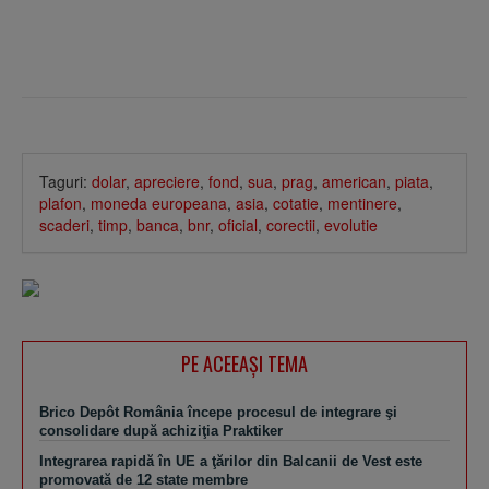
Taguri:
dolar
,
apreciere
,
fond
,
sua
,
prag
,
american
,
piata
,
plafon
,
moneda europeana
,
asia
,
cotatie
,
mentinere
,
scaderi
,
timp
,
banca
,
bnr
,
oficial
,
corectii
,
evolutie
PE ACEEAŞI TEMA
Brico Depôt România începe procesul de integrare şi
consolidare după achiziţia Praktiker
Integrarea rapidă în UE a ţărilor din Balcanii de Vest este
promovată de 12 state membre