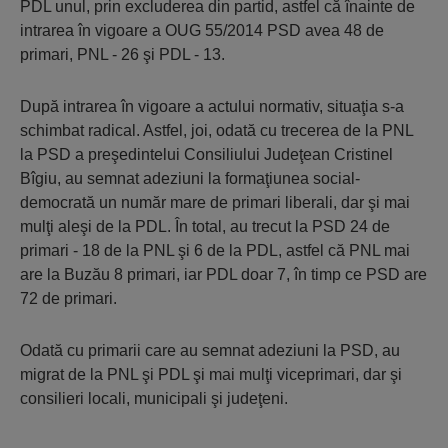
PDL unul, prin excluderea din partid, astfel că înainte de
intrarea în vigoare a OUG 55/2014 PSD avea 48 de
primari, PNL - 26 şi PDL - 13.
După intrarea în vigoare a actului normativ, situaţia s-a
schimbat radical. Astfel, joi, odată cu trecerea de la PNL
la PSD a preşedintelui Consiliului Judeţean Cristinel
Bîgiu, au semnat adeziuni la formaţiunea social-
democrată un număr mare de primari liberali, dar şi mai
mulţi aleşi de la PDL. În total, au trecut la PSD 24 de
primari - 18 de la PNL şi 6 de la PDL, astfel că PNL mai
are la Buzău 8 primari, iar PDL doar 7, în timp ce PSD are
72 de primari.
Odată cu primarii care au semnat adeziuni la PSD, au
migrat de la PNL şi PDL şi mai mulţi viceprimari, dar şi
consilieri locali, municipali şi judeţeni.