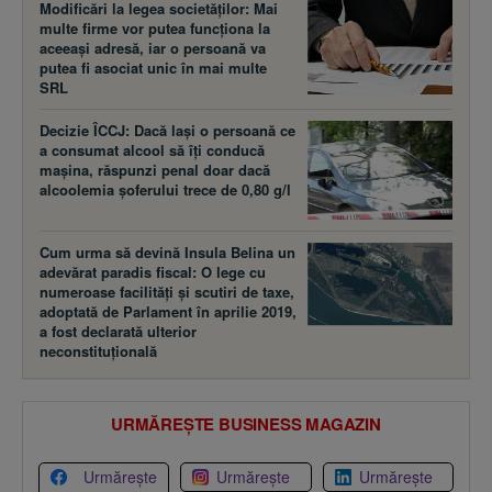
Modificări la legea societăţilor: Mai
multe firme vor putea funcţiona la
aceeaşi adresă, iar o persoană va
putea fi asociat unic în mai multe
SRL
Decizie ÎCCJ: Dacă laşi o persoană ce
a consumat alcool să îţi conducă
maşina, răspunzi penal doar dacă
alcoolemia şoferului trece de 0,80 g/l
Cum urma să devină Insula Belina un
adevărat paradis fiscal: O lege cu
numeroase facilităţi şi scutiri de taxe,
adoptată de Parlament în aprilie 2019,
a fost declarată ulterior
neconstituţională
URMĂREȘTE BUSINESS MAGAZIN
Urmărește
Urmărește
Urmărește