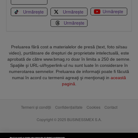
Urmărește
Urmărește
Urmărește
Urmărește
Preluarea fără cost a materialelor de presă (text, foto si/sau
video), purtătoare de drepturi de proprietate intelectuală, este
aprobată de către www.bmag.ro doar în limita a 250 de semne.
Spaţiile şi URL-ul/hyperlink-ul nu sunt luate în considerare în
numerotarea semnelor. Preluarea de informaţii poate fi făcută
numai în acord cu termenii agreaţi şi menţionaţi in
această
pagină
.
Termeni și condiții
Confidențialitate
Cookies
Contact
Copyright © 2025 BUSINESSMEX S.A.
Nouă ne pasă ca datele tale personale să rămână confidențiale