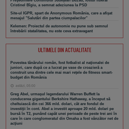
Preşedintele Consiliului Judeţean Buzău, fostul liberal
Cristinel Bîgiu, a semnat adeziunea la PSD
Site-ul IGPR, spart de Anonymous România, care a afişat
mesajul "Salutări din partea ciumpalacilor"
Kelemen: Proiectul de autonomie nu pune sub semnul
întrebării statalitatea, nu este ceva extravagant
ULTIMELE DIN ACTUALITATE
Povestea tânărului român, fost fotbalist al naţionalei de
juniori, care după ce a lucrat pe vase de croazieră a
construit una dintre cele mai mari reţele de fitness smart-
budget din România
astăzi, 05:00
Greg Abel, urmaşul legendarului Warren Buffett la
conducerea gigantului Berkshire Hathaway, a început să
cheltuiască din cei 366 mld. dolari, cât are fondul de
investiţii în cont. Abel a investit aproape 20 mld. dolari pe
bursă în T2, punând capăt unei perioade de peste trei ani în
care în care conglomeratul din Omaha a fost vânzător net de
acţiuni