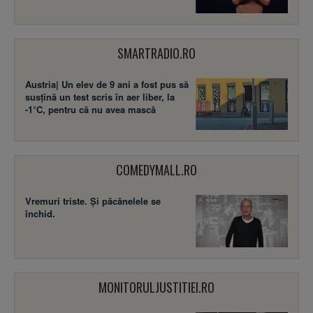
SMARTRADIO.RO
Austria| Un elev de 9 ani a fost pus să
susţină un test scris în aer liber, la
-1°C, pentru că nu avea mască
COMEDYMALL.RO
Vremuri triste. Şi păcănelele se
închid.
MONITORULJUSTITIEI.RO