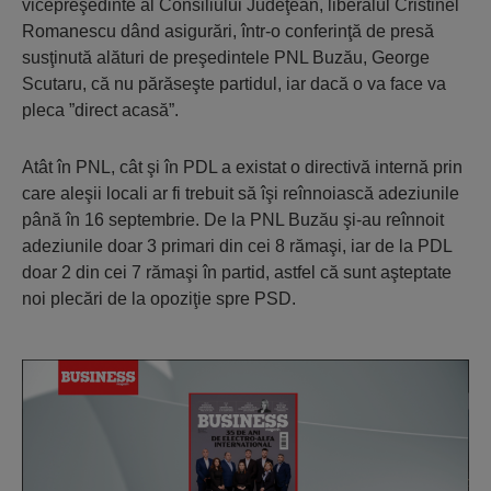
vicepreşedinte al Consiliului Judeţean, liberalul Cristinel
Romanescu dând asigurări, într-o conferinţă de presă
susţinută alături de preşedintele PNL Buzău, George
Scutaru, că nu părăseşte partidul, iar dacă o va face va
pleca ”direct acasă”.
Atât în PNL, cât şi în PDL a existat o directivă internă prin
care aleşii locali ar fi trebuit să îşi reînnoiască adeziunile
până în 16 septembrie. De la PNL Buzău şi-au reînnoit
adeziunile doar 3 primari din cei 8 rămaşi, iar de la PDL
doar 2 din cei 7 rămaşi în partid, astfel că sunt aşteptate
noi plecări de la opoziţie spre PSD.