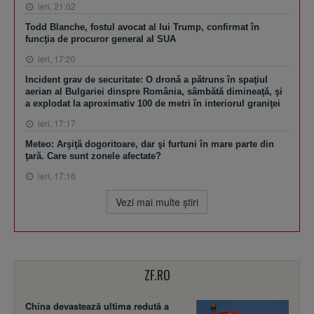
ieri, 21:02
Todd Blanche, fostul avocat al lui Trump, confirmat în
funcţia de procuror general al SUA
ieri, 17:20
Incident grav de securitate: O dronă a pătruns în spaţiul
aerian al Bulgariei dinspre România, sâmbătă dimineaţă, şi
a explodat la aproximativ 100 de metri în interiorul graniţei
ieri, 17:17
Meteo: Arşiţă dogoritoare, dar şi furtuni în mare parte din
ţară. Care sunt zonele afectate?
ieri, 17:16
Vezi mai multe ştiri
ZF.RO
China devastează ultima redută a