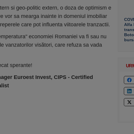
tern si geo-politic extern, o doza de optimism e
re vor sa mearga inainte in domeniul imobiliar
COVE
reperele care pot influenta viitoarele tranzactii.
Alfa
tran
Boto
mperatura" economiei Romaniei va fi sau nu
burs
 vanzatorilor visători, care refuza sa vada
ecat sperante!
UR
ger Euroest Invest, CIPS - Certified
list