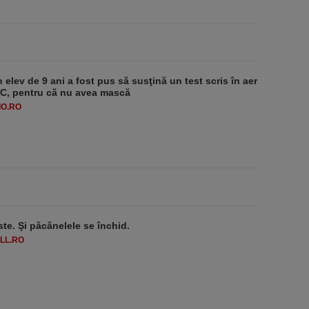
 elev de 9 ani a fost pus să susţină un test scris în aer
-1°C, pentru că nu avea mască
O.RO
ste. Şi păcănelele se închid.
LL.RO