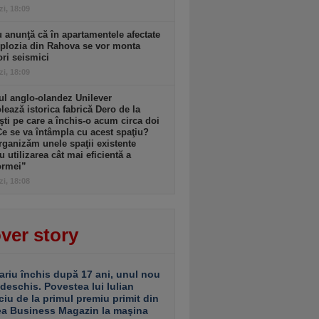
zi, 18:09
 anunţă că în apartamentele afectate
plozia din Rahova se vor monta
ri seismici
zi, 18:09
l anglo-olandez Unilever
ează istorica fabrică Dero de la
şti pe care a închis-o acum circa doi
Ce se va întâmpla cu acest spaţiu?
ganizăm unele spaţii existente
u utilizarea cât mai eficientă a
ormei”
zi, 18:08
ver story
ariu închis după 17 ani, unul nou
 deschis. Povestea lui Iulian
ciu de la primul premiu primit din
ea Business Magazin la maşina