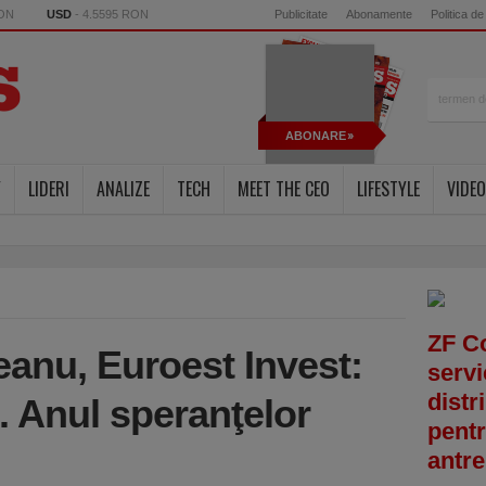
RON
USD
- 4.5595 RON
Publicitate
Abonamente
Politica de
ABONARE
Y
LIDERI
ANALIZE
TECH
MEET THE CEO
LIFESTYLE
VIDEO
ZF C
anu, Euroest Invest:
servi
distr
. Anul speranţelor
pentr
antre