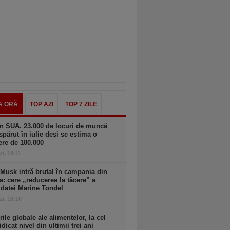
A ORĂ
TOP AZI
TOP 7 ZILE
n SUA. 23.000 de locuri de muncă
spărut în iulie deşi se estima o
ere de 100.000
zi, 18:11
Musk intră brutal în campania din
a: cere „reducerea la tăcere” a
datei Marine Tondel
zi, 18:10
rile globale ale alimentelor, la cel
idicat nivel din ultimii trei ani