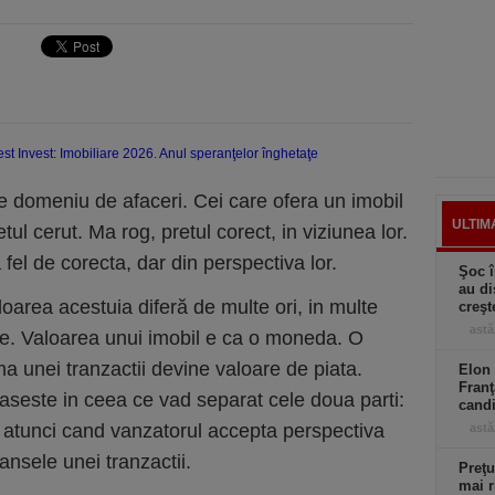
e domeniu de afaceri. Cei care ofera un imobil
ULTIM
tul cerut. Ma rog, pretul corect, in viziunea lor.
 fel de corecta, dar din perspectiva lor.
Şoc î
au di
loarea acestuia diferă de multe ori, in multe
creşt
astă
te. Valoarea unui imobil e ca o moneda. O
 unei tranzactii devine valoare de piata.
Elon 
Franţ
egaseste in ceea ce vad separat cele doua parti:
candi
 atunci cand vanzatorul accepta perspectiva
astă
ansele unei tranzactii.
Preţu
mai r