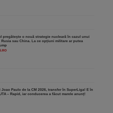
 pregătește o nouă strategie nucleară în cazul unui
u Rusia sau China. La ce opțiuni militare ar putea
rump
S.RO
i Joao Paulo de la CM 2026, transfer în SuperLiga! E în
 UTA – Rapid, iar conducerea a făcut marele anunț!