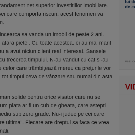
lui d
 randament net superior investitiilor imobiliare.
de e
sei care comporta riscuri, acest fenomen va
n.
 incearca sa vanda un imobil de peste 2 ani.
 afara pietei. Cu toate acestea, ei au mai marit
 nu a avut niciun client real interesat. Sansele
cu trecerea timpului. N-au vandut cu cat si-au
vezi c
le celor care trâmbiţează mereu ca preţurile vor
au tot timpul ceva de vânzare sau numai din asta
VI
man solide pentru orice visator care nu se
um piata ar fi un cub de gheata, care astepti
mediu sub zero grade. Nu-i judec pe cei care
e ultima". Fiecare are dreptul sa faca ce vrea
nali.