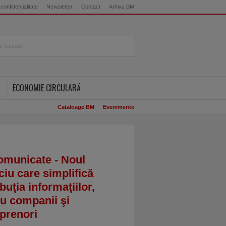
 confidentialitate
Newsletter
Contact
Arhiva BM
ECONOMIE CIRCULARĂ
Cataloage BM
Evenimente
omunicate - Noul
ciu care simplifică
ibuţia informaţiilor,
u companii şi
prenori