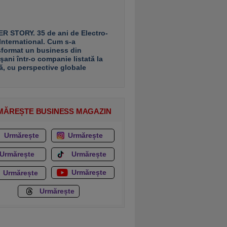
R STORY. 35 de ani de Electro-
 International. Cum s-a
sformat un business din
şani într-o companie listată la
ă, cu perspective globale
MĂREȘTE BUSINESS MAGAZIN
Urmărește
Urmărește
Urmărește
Urmărește
Urmărește
Urmărește
Urmărește