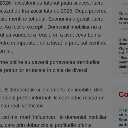
2026 investitorii au tatonat piata si acest lucru
astă
scazut de tranzactii fata de 2025. Dupa parerea
Ciucu
te mentine tot anul. Economia a gafait, lucru
de ex
senzo
e. Au fost si exceptii. Domeniul imobiliar nu a
astă
rut sa vanda si a reusit, ori a avut ceva bun si
Grupu
entru cumparator, ori a lasat la pret, suficient de
demol
Ploie
orului.
ani. 
“Reor
me online au devenit portavocea trendurilor
pentr
platf
a preturilor aruncate in piata de diversi
astă
ti. E democratie si in comertul cu imobile, deci
Co
 Personal prefer informatiiile care aduc macar un
sau real, verificabil.
Un p
abia
, cei mai mari "influenceri" in domeniul imobiliar
Stan
a, care prin dobanzile şi profiturile oferite
part