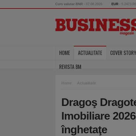
Curs valutar BNR
- 07.08.2026
EUR
- 5.2473 
HOME
ACTUALITATE
COVER STOR
REVISTA BM
Home
Actualitate
Dragoş Dragote
Imobiliare 2026
înghetaţe