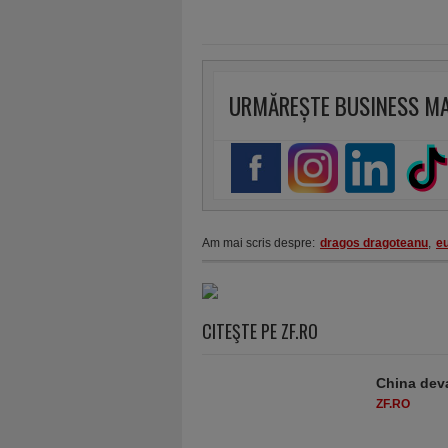
URMĂREȘTE BUSINESS M
Am mai scris despre:
dragos dragoteanu
,
eu
CITEŞTE PE ZF.RO
China deva
ZF.RO