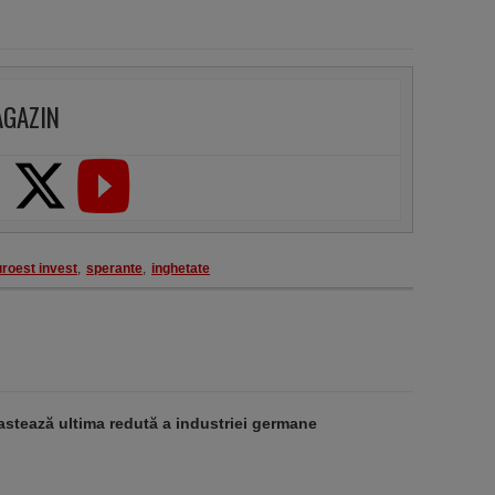
AGAZIN
roest invest
,
sperante
,
inghetate
stează ultima redută a industriei germane