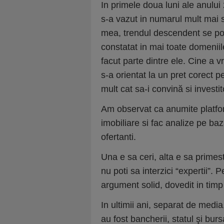
In primele doua luni ale anului 
s-a vazut in numarul mult mai 
mea, trendul descendent se poa
constatat in mai toate domeniil
facut parte dintre ele. Cine a v
s-a orientat la un pret corect p
mult cat sa-i convină si investit
Am observat ca anumite platfor
imobiliare si fac analize pe baz
ofertanti.
Una e sa ceri, alta e sa primes
nu poti sa interzici “expertii”.
argument solid, dovedit in timp 
In ultimii ani, separat de media
au fost bancherii, statul şi burs