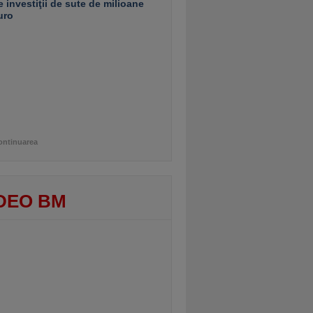
e investiţii de sute de milioane
uro
ontinuarea
DEO BM