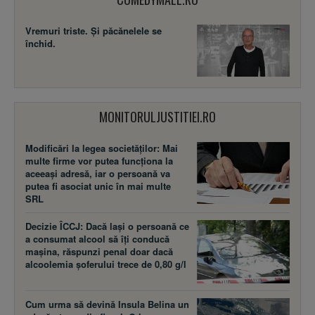
Vremuri triste. Şi păcănelele se
închid.
MONITORULJUSTITIEI.RO
Modificări la legea societăţilor: Mai
multe firme vor putea funcţiona la
aceeaşi adresă, iar o persoană va
putea fi asociat unic în mai multe
SRL
Decizie ÎCCJ: Dacă laşi o persoană ce
a consumat alcool să îţi conducă
maşina, răspunzi penal doar dacă
alcoolemia şoferului trece de 0,80 g/l
Cum urma să devină Insula Belina un