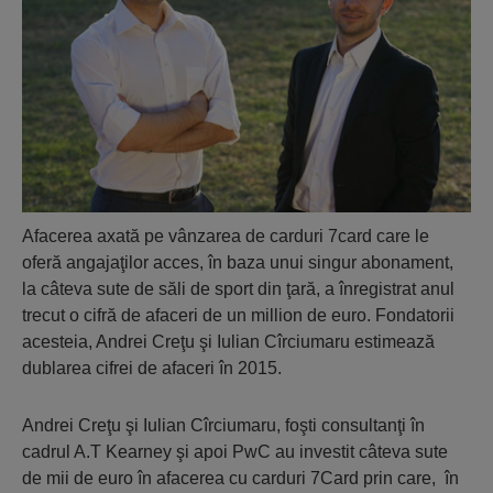
Afacerea axată pe vânzarea de carduri 7card care le
oferă angajaţilor acces, în baza unui singur abonament,
la câteva sute de săli de sport din ţară, a înregistrat anul
trecut o cifră de afaceri de un million de euro. Fondatorii
acesteia, Andrei Creţu şi Iulian Cîrciumaru estimează
dublarea cifrei de afaceri în 2015.
Andrei Creţu şi Iulian Cîrciumaru, foşti consultanţi în
cadrul A.T Kearney şi apoi PwC au investit câteva sute
de mii de euro în afacerea cu carduri 7Card prin care, în