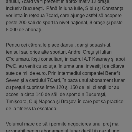
anului, 7card va fi prezent în aproximativ 12 oraşe,
inclusiv Bucureşti. Până în luna iulie, Sibiu şi Constanţa
vor intra în reţeaua 7card, care ajunge astfel să acopere
peste 200 săli de sport la nivel naţional, 8 oraşe şi peste
8.000 de abonaţi.
Pentru cei cărora le place dansul, dar şi squash-ul,
tenisul sau orice alte sporturi, Andrei Creţu şi Iulian
Cîrciumaru, foşti consultanţi în cadrul A.T Kearney şi apoi
PwC, au venit cu soluţia, în urma unei investiţii de câteva
sute de mii de euro. Prin intermediul companiei Benefit
Seven şi a cardului 7Card, în baza unui abonament lunar
cu preţuri cuprinse între 120 şi 150 de lei, clienţii lor au
acces la circa 140 de săli de sport din Bucureşti,
Timişoara, Cluj Napoca şi Braşov, în care pot să practice
de la fitness la escaladă.
Volumul mare de săli permite negocierea unui preţ mai
rezonabil pentru abonamentul lunar decât în cazul unei