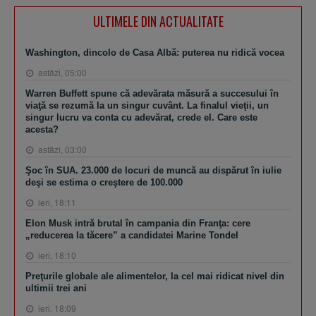
ULTIMELE DIN ACTUALITATE
Washington, dincolo de Casa Albă: puterea nu ridică vocea
astăzi, 05:00
Warren Buffett spune că adevărata măsură a succesului în
viaţă se rezumă la un singur cuvânt. La finalul vieţii, un
singur lucru va conta cu adevărat, crede el. Care este
acesta?
astăzi, 03:00
Şoc în SUA. 23.000 de locuri de muncă au dispărut în iulie
deşi se estima o creştere de 100.000
ieri, 18:11
Elon Musk intră brutal în campania din Franţa: cere
„reducerea la tăcere” a candidatei Marine Tondel
ieri, 18:10
Preţurile globale ale alimentelor, la cel mai ridicat nivel din
ultimii trei ani
ieri, 18:09