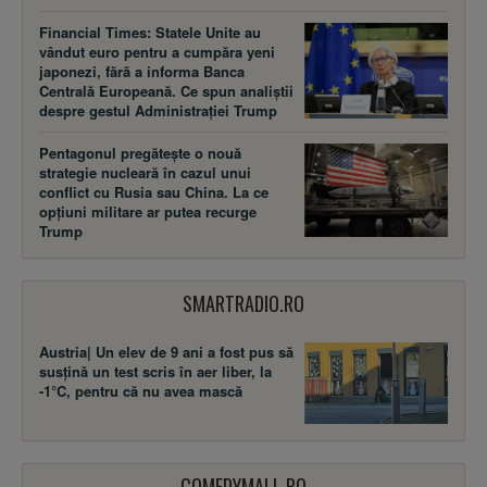
Financial Times: Statele Unite au
vândut euro pentru a cumpăra yeni
japonezi, fără a informa Banca
Centrală Europeană. Ce spun analiștii
despre gestul Administrației Trump
Pentagonul pregătește o nouă
strategie nucleară în cazul unui
conflict cu Rusia sau China. La ce
opțiuni militare ar putea recurge
Trump
SMARTRADIO.RO
Austria| Un elev de 9 ani a fost pus să
susţină un test scris în aer liber, la
-1°C, pentru că nu avea mască
COMEDYMALL.RO