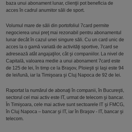
baza unui abonament lunar, clienţii pot beneficia de
acces în cadrul anumitor săli de sport.
Volumul mare de săli din portofoliul 7card permite
negocierea unui preţ mai rezonabil pentru abonamentul
lunar decât în cazul unei singure săli. Cu un card unic de
acces la o gamă variată de activităţi sportive, 7card se
adresează atât angajaţilor, cât şi companiilor. La nivel de
Capitală, valoarea medie a unui abonament 7card este
de 125 de lei, în timp ce la Braşov, Ploieşti şi Iaşi este 94
de lei/lună, iar la Timişoara şi Cluj Napoca de 92 de lei.
Raportat la numărul de abonaţi în companii, în Bucureşti,
sectorul cel mai activ este IT, urmat de telecom şi bancar.
În Timişoara, cele mai active sunt sectoarele IT şi FMCG,
în Cluj Napoca – bancar şi IT, iar în Braşov - IT, bancar şi
telecom.