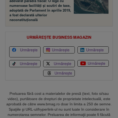
adevărat paradis fiscal: O lege cu
numeroase facilităţi şi scutiri de taxe,
adoptată de Parlament în aprilie 2019,
a fost declarată ulterior
neconstituţională
URMĂREȘTE BUSINESS MAGAZIN
Urmărește
Urmărește
Urmărește
Urmărește
Urmărește
Urmărește
Urmărește
Preluarea fără cost a materialelor de presă (text, foto si/sau
video), purtătoare de drepturi de proprietate intelectuală, este
aprobată de către www.bmag.ro doar în limita a 250 de semne.
Spaţiile şi URL-ul/hyperlink-ul nu sunt luate în considerare în
numerotarea semnelor. Preluarea de informaţii poate fi făcută