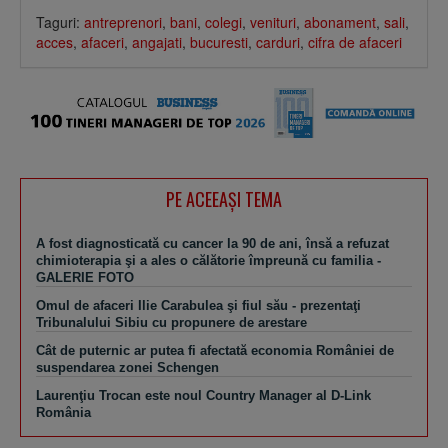
Taguri:
antreprenori
,
bani
,
colegi
,
venituri
,
abonament
,
sali
,
acces
,
afaceri
,
angajati
,
bucuresti
,
carduri
,
cifra de afaceri
PE ACEEAŞI TEMA
A fost diagnosticată cu cancer la 90 de ani, însă a refuzat
chimioterapia şi a ales o călătorie împreună cu familia -
GALERIE FOTO
Omul de afaceri Ilie Carabulea şi fiul său - prezentaţi
Tribunalului Sibiu cu propunere de arestare
Cât de puternic ar putea fi afectată economia României de
suspendarea zonei Schengen
Laurenţiu Trocan este noul Country Manager al D-Link
România