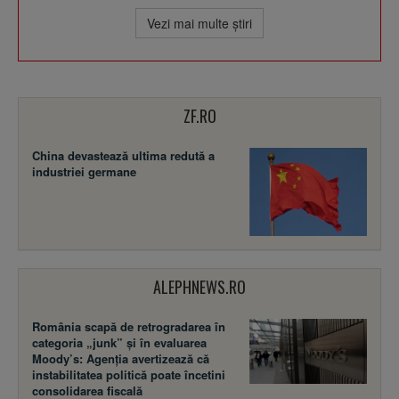
Vezi mai multe ştiri
ZF.RO
China devastează ultima redută a
industriei germane
ALEPHNEWS.RO
România scapă de retrogradarea în
categoria „junk” și în evaluarea
Moody’s: Agenția avertizează că
instabilitatea politică poate încetini
consolidarea fiscală