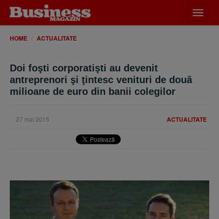
Desch
meniu
HOME
ACTUALITATE
Doi foşti corporatişti au devenit
antreprenori şi ţintesc venituri de două
milioane de euro din banii colegilor
27 mai 2015
ACTUALITATE