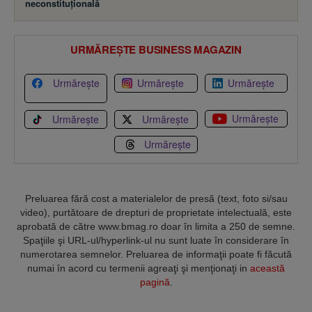
neconstituţională
URMĂREȘTE BUSINESS MAGAZIN
Urmărește
Urmărește
Urmărește
Urmărește
Urmărește
Urmărește
Urmărește
Preluarea fără cost a materialelor de presă (text, foto si/sau
video), purtătoare de drepturi de proprietate intelectuală, este
aprobată de către www.bmag.ro doar în limita a 250 de semne.
Spaţiile şi URL-ul/hyperlink-ul nu sunt luate în considerare în
numerotarea semnelor. Preluarea de informaţii poate fi făcută
numai în acord cu termenii agreaţi şi menţionaţi in
această
pagină
.