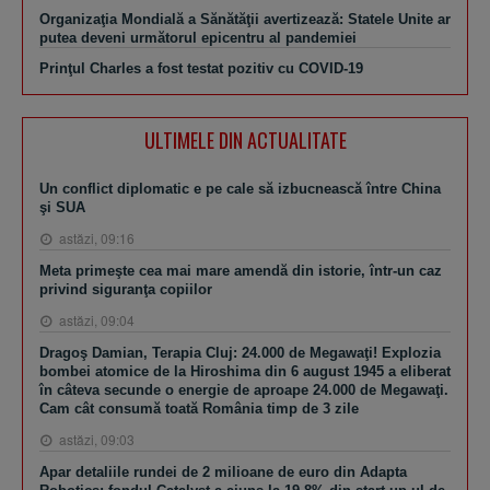
Organizaţia Mondială a Sănătăţii avertizează: Statele Unite ar
putea deveni următorul epicentru al pandemiei
Prinţul Charles a fost testat pozitiv cu COVID-19
ULTIMELE DIN ACTUALITATE
Un conflict diplomatic e pe cale să izbucnească între China
şi SUA
astăzi, 09:16
Meta primeşte cea mai mare amendă din istorie, într-un caz
privind siguranţa copiilor
astăzi, 09:04
Dragoş Damian, Terapia Cluj: 24.000 de Megawaţi! Explozia
bombei atomice de la Hiroshima din 6 august 1945 a eliberat
în câteva secunde o energie de aproape 24.000 de Megawaţi.
Cam cât consumă toată România timp de 3 zile
astăzi, 09:03
Apar detaliile rundei de 2 milioane de euro din Adapta