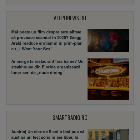
ALEPHNEWS.RO
Mai poate un film despre sexualitate
să provoace scandal în 2026? Gregg
Araki readuce erotismul în prim-plan
cu „I Want Your Sex”
Ai merge la restaurant fără haine? Un
steakhouse din Florida organizează
lunar seri de „nude dining”
SMARTRADIO.RO
Austria| Un elev de 9 ani a fost pus să
susţină un test scris în aer liber, la