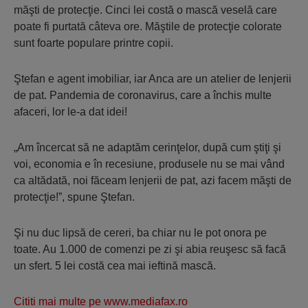
măşti de protecţie. Cinci lei costă o mască veselă care
poate fi purtată câteva ore. Măştile de protecţie colorate
sunt foarte populare printre copii.
Ştefan e agent imobiliar, iar Anca are un atelier de lenjerii
de pat. Pandemia de coronavirus, care a închis multe
afaceri, lor le-a dat idei!
„Am încercat să ne adaptăm cerinţelor, după cum ştiţi şi
voi, economia e în recesiune, produsele nu se mai vând
ca altădată, noi făceam lenjerii de pat, azi facem măşti de
protecţie!”, spune Ştefan.
Şi nu duc lipsă de cereri, ba chiar nu le pot onora pe
toate. Au 1.000 de comenzi pe zi şi abia reuşesc să facă
un sfert. 5 lei costă cea mai ieftină mască.
Cititi mai multe pe www.mediafax.ro