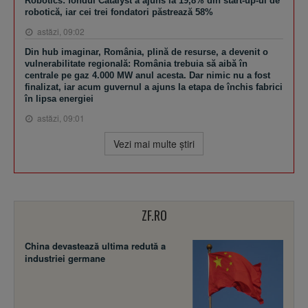
Robotics: fondul Catalyst a ajuns la 19,8% din start-up-ul de
robotică, iar cei trei fondatori păstrează 58%
astăzi, 09:02
Din hub imaginar, România, plină de resurse, a devenit o
vulnerabilitate regională: România trebuia să aibă în
centrale pe gaz 4.000 MW anul acesta. Dar nimic nu a fost
finalizat, iar acum guvernul a ajuns la etapa de închis fabrici
în lipsa energiei
astăzi, 09:01
Vezi mai multe ştiri
ZF.RO
China devastează ultima redută a
industriei germane