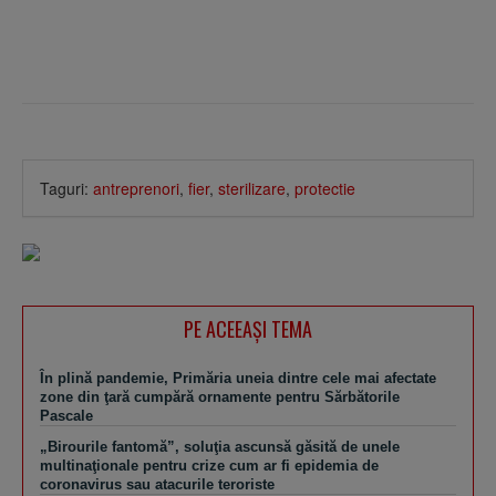
Taguri:
antreprenori
,
fier
,
sterilizare
,
protectie
PE ACEEAŞI TEMA
În plină pandemie, Primăria uneia dintre cele mai afectate
zone din ţară cumpără ornamente pentru Sărbătorile
Pascale
„Birourile fantomă”, soluţia ascunsă găsită de unele
multinaţionale pentru crize cum ar fi epidemia de
coronavirus sau atacurile teroriste