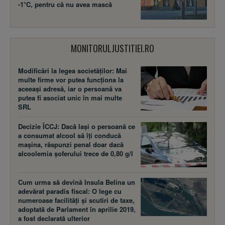
-1°C, pentru că nu avea mască
MONITORULJUSTITIEI.RO
Modificări la legea societăţilor: Mai
multe firme vor putea funcţiona la
aceeaşi adresă, iar o persoană va
putea fi asociat unic în mai multe
SRL
Decizie ÎCCJ: Dacă laşi o persoană ce
a consumat alcool să îţi conducă
maşina, răspunzi penal doar dacă
alcoolemia şoferului trece de 0,80 g/l
Cum urma să devină Insula Belina un
adevărat paradis fiscal: O lege cu
numeroase facilităţi şi scutiri de taxe,
adoptată de Parlament în aprilie 2019,
a fost declarată ulterior