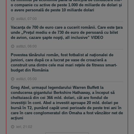
o companie cu active de peste 1.000 de miliarde de dolari şi
o avere personală de peste 10 miliarde dolari
astăzi, 07:00
Vacanţa de 700 de euro care a cucerit românii. Care este ţara
unde „Preţul mediu e de 730 de euro de persoană cu bilet
de avion, cazare şapte nopţi, all inclusive” VIDEO
astăzi, 06:00
Povestea tânărului român, fost fotbalist al naţionalei de
juniori, care după ce a lucrat pe vase de croazieră a
construit una dintre cele mai mari reţele de fitness smart-
budget din România
astăzi, 05:00
Greg Abel, urmaşul legendarului Warren Buffett la
conducerea gigantului Berkshire Hathaway, a început să
cheltuiască din cei 366 mld. dolari, cât are fondul de
investiţii în cont. Abel a investit aproape 20 mld. dolari pe
bursă în T2, punând capăt unei perioade de peste trei ani în
care în care conglomeratul din Omaha a fost vânzător net de
acţiuni
ieri, 21:02