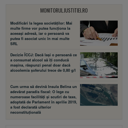
MONITORULJUSTITIEI.RO
Modificări la legea societăţilor: Mai
multe firme vor putea funcţiona la
aceeaşi adresă, iar o persoană va
putea fi asociat unic în mai multe
SRL
Decizie ÎCCJ: Dacă laşi o persoană ce
a consumat alcool să îţi conducă
maşina, răspunzi penal doar dacă
alcoolemia şoferului trece de 0,80 g/l
Cum urma să devină Insula Belina un
adevărat paradis fiscal: O lege cu
numeroase facilităţi şi scutiri de taxe,
adoptată de Parlament în aprilie 2019,
a fost declarată ulterior
neconstituţională