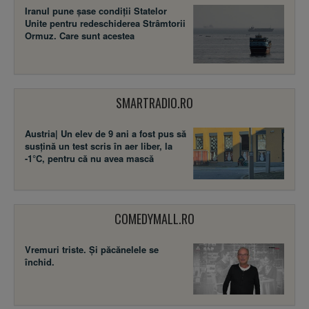
Iranul pune șase condiții Statelor
Unite pentru redeschiderea Strâmtorii
Ormuz. Care sunt acestea
SMARTRADIO.RO
Austria| Un elev de 9 ani a fost pus să
susţină un test scris în aer liber, la
-1°C, pentru că nu avea mască
COMEDYMALL.RO
Vremuri triste. Şi păcănelele se
închid.