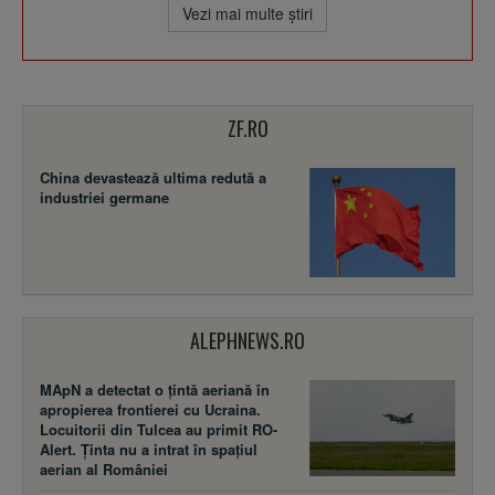
Vezi mai multe ştiri
ZF.RO
China devastează ultima redută a
industriei germane
ALEPHNEWS.RO
MApN a detectat o țintă aeriană în
apropierea frontierei cu Ucraina.
Locuitorii din Tulcea au primit RO-
Alert. Ținta nu a intrat în spațiul
aerian al României