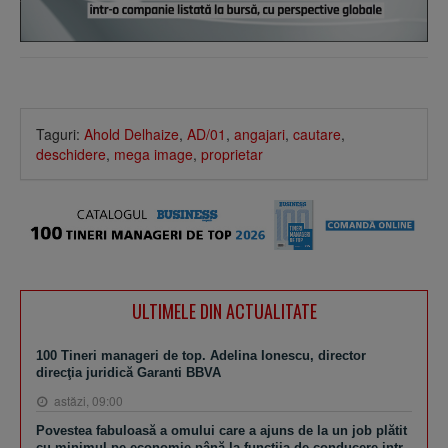
Taguri:
Ahold Delhaize
,
AD/01
,
angajari
,
cautare
,
deschidere
,
mega image
,
proprietar
ULTIMELE DIN ACTUALITATE
100 Tineri manageri de top. Adelina Ionescu, director
direcţia juridică Garanti BBVA
astăzi, 09:00
Povestea fabuloasă a omului care a ajuns de la un job plătit
cu minimul pe economie până la funcţiia de conducere intr-