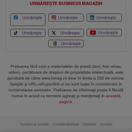
URMĂREȘTE BUSINESS MAGAZIN
Urmărește
Urmărește
Urmărește
Urmărește
Urmărește
Urmărește
Urmărește
Preluarea fără cost a materialelor de presă (text, foto si/sau
video), purtătoare de drepturi de proprietate intelectuală, este
aprobată de către www.bmag.ro doar în limita a 250 de semne.
Spaţiile şi URL-ul/hyperlink-ul nu sunt luate în considerare în
numerotarea semnelor. Preluarea de informaţii poate fi făcută
numai în acord cu termenii agreaţi şi menţionaţi in
această
pagină
.
Termeni și condiții
Confidențialitate
Cookies
Contact