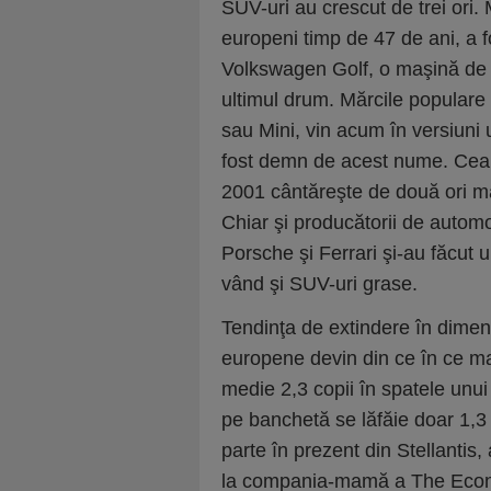
SUV-uri au crescut de trei ori.
europeni timp de 47 de ani, a f
Volkswagen Golf, o maşină de î
ultimul drum. Mărcile populare 
sau Mini, vin acum în versiuni u
fost demn de acest nume. Cea m
2001 cântăreşte de două ori ma
Chiar şi producătorii de automo
Porsche şi Ferrari şi-au făcut
vând şi SUV-uri grase.
Tendinţa de extindere în dimens
europene devin din ce în ce mai 
medie 2,3 copii în spatele unu
pe banchetă se lăfăie doar 1,3 c
parte în prezent din Stellantis, 
la compania-mamă a The Econom