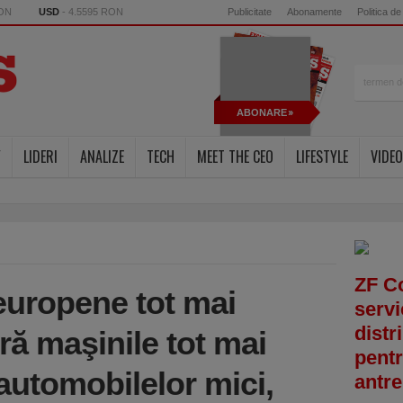
RON
USD
- 4.5595 RON
Publicitate
Abonamente
Politica de
ABONARE
Y
LIDERI
ANALIZE
TECH
MEET THE CEO
LIFESTYLE
VIDEO
ZF C
 europene tot mai
servi
distr
ră maşinile tot mai
pentr
automobilelor mici,
antre