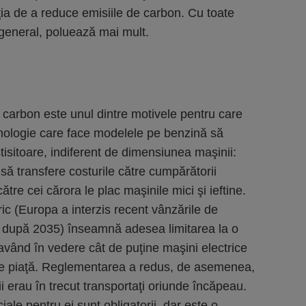
ţia de a reduce emisiile de carbon. Cu toate
 general, poluează mai mult.
 carbon este unul dintre motivele pentru care
nologie care face modelele pe benzină să
stisitoare, indiferent de dimensiunea maşinii:
 să transfere costurile către cumpărătorii
re cei cărora le plac maşinile mici şi ieftine.
ic (Europa a interzis recent vânzările de
i după 2035) înseamnă adesea limitarea la o
având în vedere cât de puţine maşini electrice
e piaţă. Reglementarea a redus, de asemenea,
ii erau în trecut transportaţi oriunde încăpeau.
iale pentru ei sunt obligatorii, dar este o