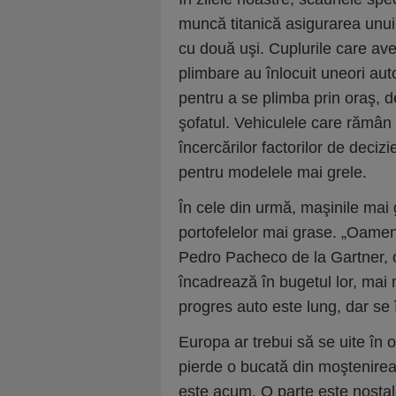
muncă titanică asigurarea unui
cu două uşi. Cuplurile care av
plimbare au înlocuit uneori auto
pentru a se plimba prin oraş, 
şofatul. Vehiculele care rămân
încercărilor factorilor de deciz
pentru modelele mai grele.
În cele din urmă, maşinile mai
portofelelor mai grase. „Oamen
Pedro Pacheco de la Gartner, o 
încadrează în bugetul lor, mai
progres auto este lung, dar se î
Europa ar trebui să se uite în 
pierde o bucată din moştenirea
este acum. O parte este nostalg