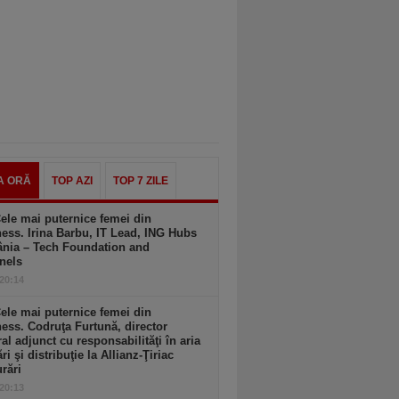
A ORĂ
TOP AZI
TOP 7 ZILE
ele mai puternice femei din
ess. Irina Barbu, IT Lead, ING Hubs
nia – Tech Foundation and
nels
 20:14
ele mai puternice femei din
ess. Codruţa Furtună, director
al adjunct cu responsabilităţi în aria
ri şi distribuţie la Allianz-Ţiriac
rări
 20:13