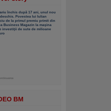
ariu închis după 17 ani, unul nou
 deschis. Povestea lui Iulian
ciu de la primul premiu primit din
ea Business Magazin la maşina
e investiţii de sute de milioane
uro
ontinuarea
DEO BM