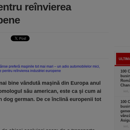
ntru reînvierea
opene
ULTIM
100 C
busin
Româ
mai bine vândută maşină din Europa anul
Chan
 omologul său american, este ca şi cum ai
ieri,
dog german. De ce înclină europenii tot
100 C
busin
gener
vânză
Asigu
ieri,