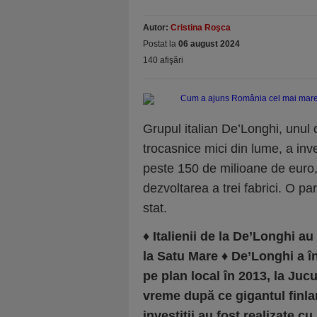
Autor:
Cristina Roşca
Postat la
06 august 2024
140 afişări
Grupul italian De’Longhi, unul d
trocasnice mici din lu­me, a i
peste 150 de mili­oane de euro, 
dezvoltarea a trei fabrici. O par
stat.
♦
Italienii de la De’Longhi au
la Satu Mare
♦
De’Longhi a î
pe plan local în 2013, la Jucu
vreme după ce gigantul finl
investiţii au fost realizate cu