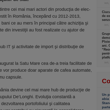
ieri,
intre cei mai mari actori din producţia de e­lec­
Ciucu
nvestit în România, începând cu 2012-2013,
de ex
senzo
bani ce au mers în principal către achiziţia şi
ieri,
te din investiţii au fost realizate cu ajutor de
Grupu
demol
Ploie
ani. 
ub IT şi activitate de import şi distribuţie de
“Reor
pentr
platf
ugurat la Satu Mare cea de-a treia facilitate de
ieri,
e vor pro­duce doar aparate de cafea automate,
 nu capsule.
Co
ânia devine cel mai mare hub de producţie de
Un p
upului De’Longhi. Evoluţia constantă a
abia
Stan
 dezvoltarea porto­foliului şi calitatea
part