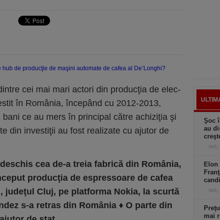
intre cei mai mari actori din producţia de e­lec­
ULTIM
nvestit în România, începând cu 2012-2013,
bani ce au mers în principal către achiziţia şi
Şoc î
au di
te din investiţii au fost realizate cu ajutor de
creşt
ieri,
 deschis cea de-a treia fabrică din România,
Elon 
Franţ
nceput producţia de espressoare de cafea
candi
, judeţul Cluj, pe platforma Nokia, la scurtă
ieri,
andez s-a retras din România
♦
O parte din
Preţu
mai r
 ajutor de stat.