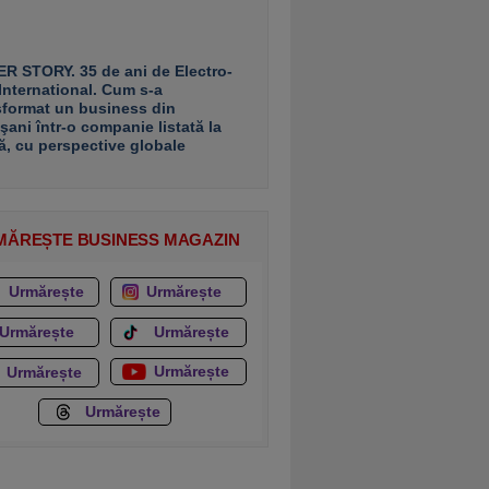
R STORY. 35 de ani de Electro-
 International. Cum s-a
sformat un business din
şani într-o companie listată la
ă, cu perspective globale
MĂREȘTE BUSINESS MAGAZIN
Urmărește
Urmărește
Urmărește
Urmărește
Urmărește
Urmărește
Urmărește