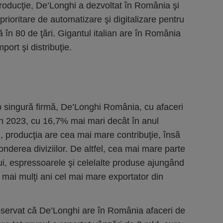
 produc­ţie, De’Longhi a dezvoltat în România şi
rioritare de automatizare şi digitalizare pentru
ţă în 80 de ţări. Gigantul italian are în România
mport şi distribuţie.
o singură firmă, De’Longhi România, cu afaceri
 în 2023, cu 16,7% mai mari decât în anul
ui, producţia are cea mai mare contribuţie, însă
onderea diviziilor. De altfel, cea mai mare parte
ui, espressoarele şi celelalte produse ajungând
 mai mulţi ani cel mai mare exportator din
bservat că De’Longhi are în România afaceri de