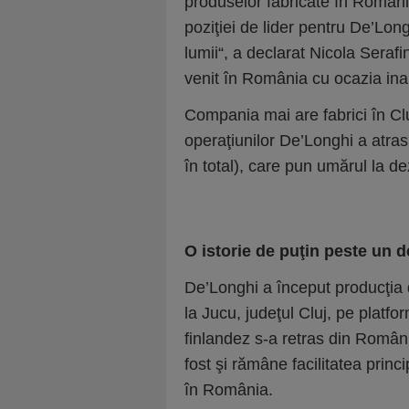
produselor fabricate în Români
poziţiei de lider pentru De’Longhi
lumii“, a declarat Nicola Sera
venit în România cu ocazia ina
Compania mai are fabrici în Clu
operaţiunilor De’Longhi a atras 
în total), care pun umărul la dez
O istorie de puţin peste un 
De’Longhi a început pro­duc­ţia
la Jucu, judeţul Cluj, pe platf
finlandez s-a retras din Româ
fost şi rămâne faci­litatea princ
în România.