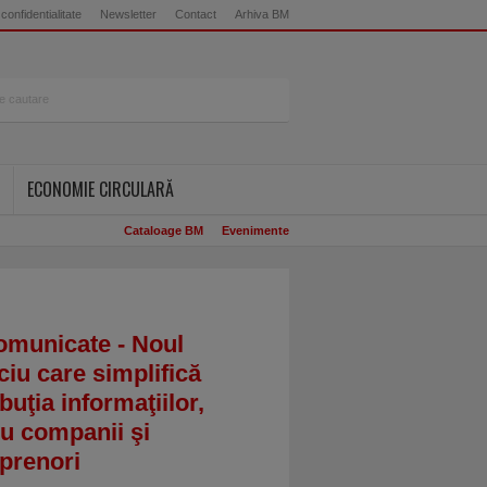
 confidentialitate
Newsletter
Contact
Arhiva BM
ECONOMIE CIRCULARĂ
Cataloage BM
Evenimente
omunicate - Noul
ciu care simplifică
ibuţia informaţiilor,
u companii şi
prenori