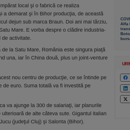
mpărat local şi o fabrică ce realiza
a demarat şi în Bihor pro­duc­ţia, de această
COVE
cul dejun sub marca Braun. Doi ani mai târziu,
Alfa
tran
Satu Mare. E vorba despre o clădire indus­tri­a­­
Boto
 de activitate.
burs
 de la Satu Mare, România este singura piaţă
 fiind una, iar în China două, plus un joint-venture
UR
 acest nou centru de producţie, ce se întinde pe
 de euro. Suma totală va fi investită pe
ca va ajunge la 300 de salariaţi, iar planurile
ulterioară de alte câteva sute. Gigantul italian
ucu (judeţul Cluj) şi Salonta (Bihor).