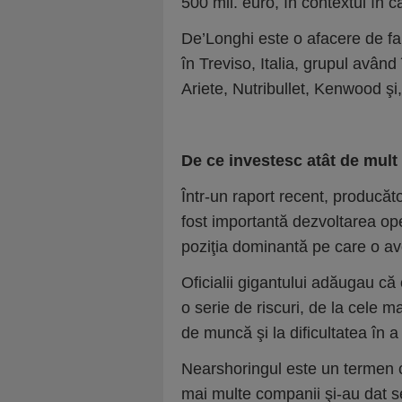
500 mil. euro, în contextul în c
De’Longhi este o afacere de fam
în Treviso, Italia, grupul având
Ariete, Nutribullet, Kenwood ş
De ce investesc atât de mult 
Într-un raport recent, producă
fost importantă dezvoltarea op
poziţia dominantă pe care o ave
Oficialii gigantului adăugau că
o serie de riscuri, de la cele m
de muncă şi la dificultatea în 
Nearshoringul este un termen c
mai multe companii şi-au dat 