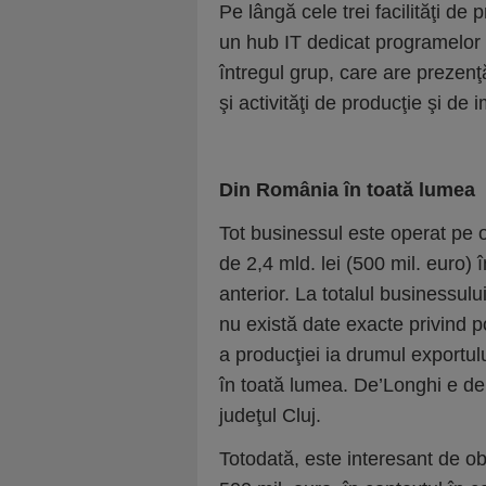
Pe lângă cele trei facilităţi de
un hub IT dedicat programelor p
în­tre­gul grup, care are prezen
şi activităţi de producţie şi de i
Din România în toată lumea
Tot businessul este operat pe 
de 2,4 mld. lei (500 mil. euro)
anterior. La totalul businessul
nu există date exacte privind p
a producţiei ia drumul exportul
în toată lumea. De’Longhi e de
judeţul Cluj.
Totodată, este interesant de o