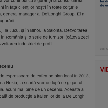
a vor contribui cu siguranţă la consolidarea
lui d
de e
 în faţa clienţilor noştri în toate colţurile
fin, general manager al De’Longhi Group. El a
ugurării.
j, la Jucu, şi în Bihor, la Salonta. Dezvoltarea
în Româ­nia şi o serie de furnizori (câteva zeci
voltarea industriei de profil.
vezi c
deceniu
VI
 de espressoare de cafea pe plan local în 2013,
orma Nokia, la scurtă vreme după ce gigantul
nia, acum mai bine de un deceniu. Aceasta a
ipală de producţie a italienilor de la De’Longhi