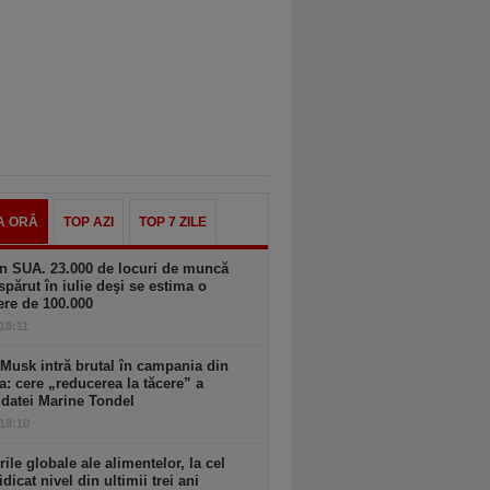
A ORĂ
TOP AZI
TOP 7 ZILE
n SUA. 23.000 de locuri de muncă
spărut în iulie deşi se estima o
ere de 100.000
 18:11
Musk intră brutal în campania din
a: cere „reducerea la tăcere” a
datei Marine Tondel
 18:10
rile globale ale alimentelor, la cel
idicat nivel din ultimii trei ani