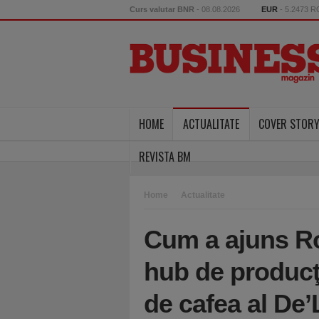
Curs valutar BNR
- 08.08.2026
EUR
- 5.2473 
HOME
ACTUALITATE
COVER STOR
REVISTA BM
Home
Actualitate
Cum a ajuns R
hub de producţ
de cafea al De