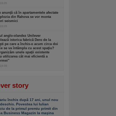
 18:09
 anunţă că în apartamentele afectate
plozia din Rahova se vor monta
ri seismici
 18:09
l anglo-olandez Unilever
ează istorica fabrică Dero de la
şti pe care a închis-o acum circa doi
Ce se va întâmpla cu acest spaţiu?
ganizăm unele spaţii existente
u utilizarea cât mai eficientă a
ormei”
 18:08
ver story
ariu închis după 17 ani, unul nou
 deschis. Povestea lui Iulian
ciu de la primul premiu primit din
ea Business Magazin la maşina