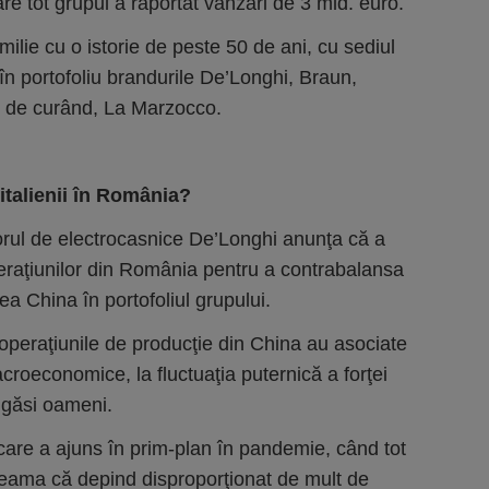
are tot grupul a raportat vânzări de 3 mld. euro.
ilie cu o istorie de peste 50 de ani, cu sediul
 în portofoliu brandurile De’Longhi, Braun,
i, de curând, La Marzocco.
italienii în România?
torul de electrocasnice De’Longhi anunţa că a
eraţiunilor din România pentru a contrabalansa
a China în porto­foliul grupului.
 operaţiunile de producţie din China au asociate
acroeconomice, la fluctuaţia puternică a forţei
a găsi oameni.
are a ajuns în prim-plan în pandemie, când tot
seama că depind disproporţionat de mult de