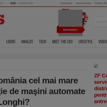
RON
USD
- 4.5595 RON
Publicitate
Abonamente
Politica de
ABONARE
Y
LIDERI
ANALIZE
TECH
MEET THE CEO
LIFESTYLE
VIDEO
ZF C
omânia cel mai mare
servi
distr
ie de maşini automate
pentr
’Longhi?
antre