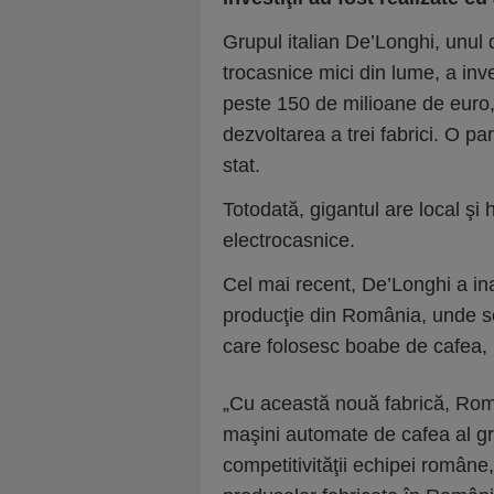
Grupul italian De’Longhi, unul d
trocasnice mici din lu­me, a i
peste 150 de mili­oane de euro, 
dezvoltarea a trei fabrici. O par
stat.
Totodată, gigantul are local şi h
electrocasnice.
Cel mai recent, De’Longhi a ina
producţie din România, unde s
care folosesc boabe de cafea,
„Cu această nouă fabrică, Rom
maşini automate de cafea al gr
competi­ti­vităţii echipei române,