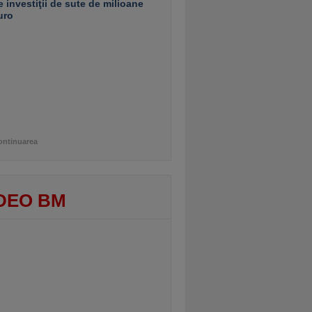
e investiţii de sute de milioane
uro
ontinuarea
DEO BM