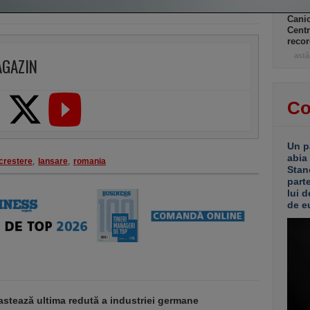
Canic
Centr
recor
astă
AGAZIN
Co
Un p
abia
crestere
,
lansare
,
romania
Stan
part
lui d
de e
stează ultima redută a industriei germane