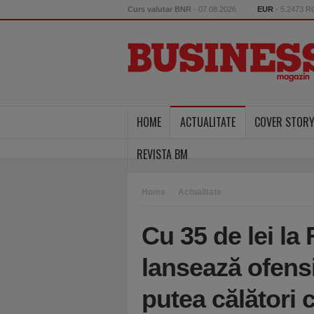
Curs valutar BNR
- 07.08.2026
EUR
- 5.2473 
HOME
ACTUALITATE
COVER STOR
REVISTA BM
Home
Actualitate
Cu 35 de lei la
lansează ofensi
putea călători 