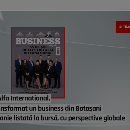
ULTIM
Român
emis 
următ
astă
O nou
fântâ
astă
Şomaj
nu a 
2020
astă
De ce
Boloj
greşi
astă