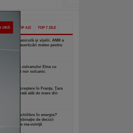
A ORĂ
TOP AZI
TOP 7 ZILE
ia, între caniculă şi vijelii. ANM a
mai multe avertizări meteo pentru
oarele zile
zi, 10:58
ă erupţie a vulcanului Etna cu
ni de lavă şi nor vulcanic
zi, 10:57
ul este în creştere în Franţa. Ţara
mai avut o rată atât de mare din
zi, 10:57
 avem dezechilibre în energie?
an: E o combinaţie de decizii
te, uneori de rea-voinţă
zi, 10:57