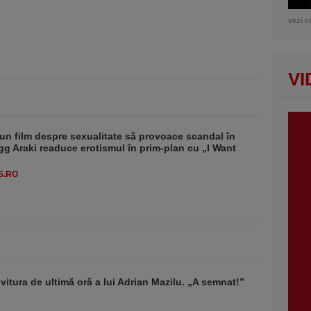
vezi c
VI
un film despre sexualitate să provoace scandal în
g Araki readuce erotismul în prim-plan cu „I Want
S.RO
vitura de ultimă oră a lui Adrian Mazilu. „A semnat!”