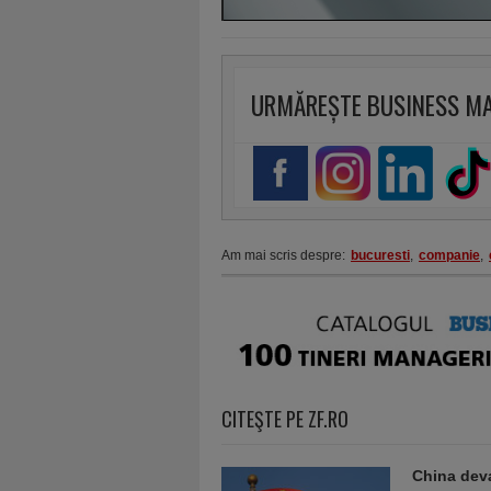
URMĂREȘTE BUSINESS M
Am mai scris despre:
bucuresti
,
companie
,
CITEŞTE PE ZF.RO
China deva