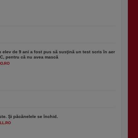
 elev de 9 ani a fost pus să susţină un test scris în aer
-1°C, pentru că nu avea mască
O.RO
ste. Şi păcănelele se închid.
LL.RO