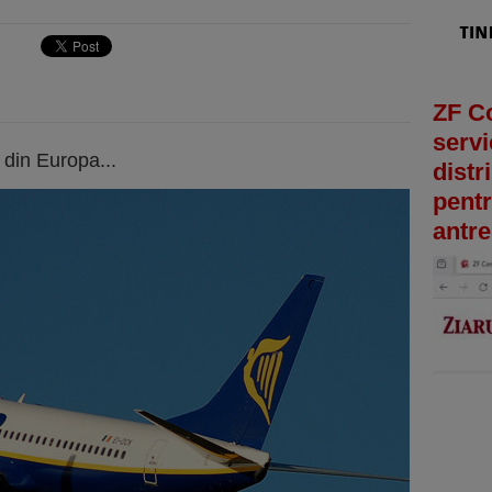
ZF C
servi
 din Europa...
distr
pentr
antre