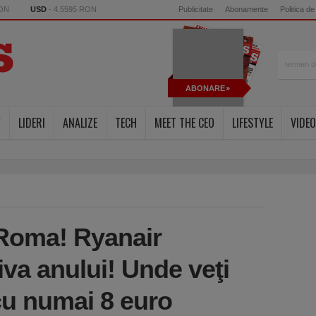
RON
USD
- 4.5595 RON
Publicitate
Abonamente
Politica de
ABONARE
Y
LIDERI
ANALIZE
TECH
MEET THE CEO
LIFESTYLE
VIDEO
 Roma! Ryanair
va anului! Unde veţi
cu numai 8 euro