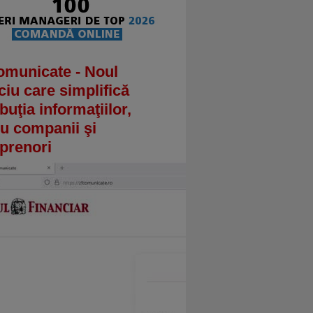
omunicate - Noul
ciu care simplifică
ibuţia informaţiilor,
u companii şi
prenori