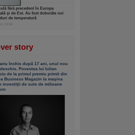
ulă fără precedent în Europa
ală şi de Est. Au fost doborâte noi
duri de temperatură
zi, 10:56
ver story
ariu închis după 17 ani, unul nou
 deschis. Povestea lui Iulian
ciu de la primul premiu primit din
ea Business Magazin la maşina
e investiţii de sute de milioane
uro