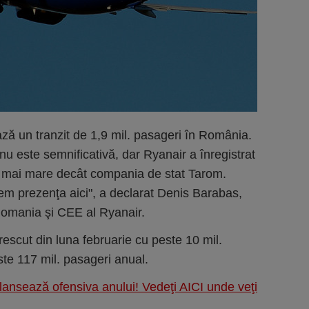
ă un tranzit de 1,9 mil. pasageri în România.
u este semnificativă, dar Ryanair a înregistrat
ori mai mare decât compania de stat Tarom.
em prezenţa aici", a declarat Denis Barabas,
Romania şi CEE al Ryanair.
escut din luna februarie cu peste 10 mil.
ste 117 mil. pasageri anual.
lansează ofensiva anului! Vedeţi AICI unde veţi