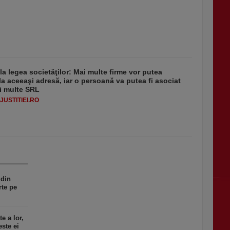
 la legea societăţilor: Mai multe firme vor putea
la aceeaşi adresă, iar o persoană va putea fi asociat
i multe SRL
USTITIEI.RO
 din
rte pe
e a lor,
este ei