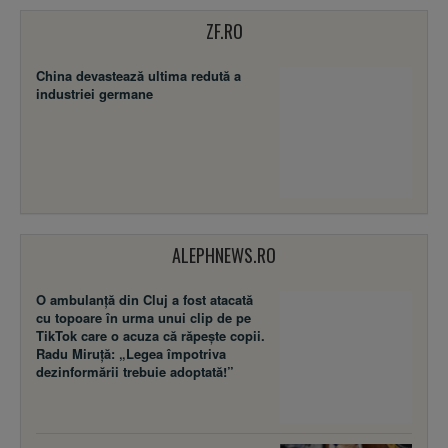
ZF.RO
China devastează ultima redută a
industriei germane
ALEPHNEWS.RO
O ambulanță din Cluj a fost atacată
cu topoare în urma unui clip de pe
TikTok care o acuza că răpește copii.
Radu Miruță: „Legea împotriva
dezinformării trebuie adoptată!”
Trump plănuiește să distrugă
economic Iranul, în timp ce o lasă
„mai moale” din punct de vedere