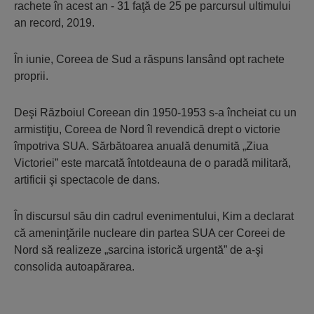
rachete în acest an - 31 faţă de 25 pe parcursul ultimului
an record, 2019.
În iunie, Coreea de Sud a răspuns lansând opt rachete
proprii.
Deşi Războiul Coreean din 1950-1953 s-a încheiat cu un
armistiţiu, Coreea de Nord îl revendică drept o victorie
împotriva SUA. Sărbătoarea anuală denumită „Ziua
Victoriei” este marcată întotdeauna de o paradă militară,
artificii şi spectacole de dans.
În discursul său din cadrul evenimentului, Kim a declarat
că ameninţările nucleare din partea SUA cer Coreei de
Nord să realizeze „sarcina istorică urgentă” de a-şi
consolida autoapărarea.