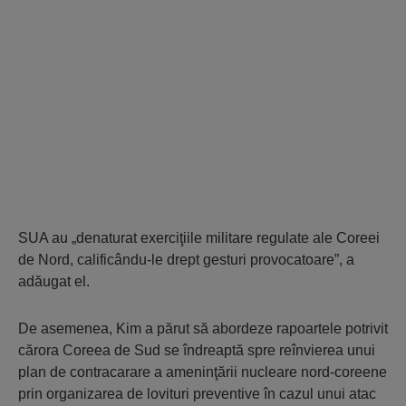
SUA au „denaturat exerciţiile militare regulate ale Coreei
de Nord, calificându-le drept gesturi provocatoare”, a
adăugat el.
De asemenea, Kim a părut să abordeze rapoartele potrivit
cărora Coreea de Sud se îndreaptă spre reînvierea unui
plan de contracarare a ameninţării nucleare nord-coreene
prin organizarea de lovituri preventive în cazul unui atac