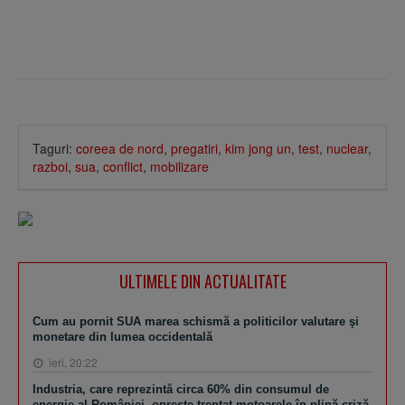
Taguri:
coreea de nord
,
pregatiri
,
kim jong un
,
test
,
nuclear
,
razboi
,
sua
,
conflict
,
mobilizare
ULTIMELE DIN ACTUALITATE
Cum au pornit SUA marea schismă a politicilor valutare şi
monetare din lumea occidentală
ieri, 20:22
Industria, care reprezintă circa 60% din consumul de
energie al României, opreşte treptat motoarele în plină criză.