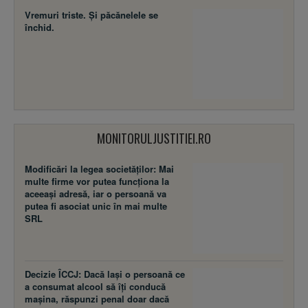
MONITORULJUSTITIEI.RO
Modificări la legea societăţilor: Mai
multe firme vor putea funcţiona la
aceeaşi adresă, iar o persoană va
putea fi asociat unic în mai multe
SRL
Decizie ÎCCJ: Dacă laşi o persoană ce
a consumat alcool să îţi conducă
maşina, răspunzi penal doar dacă
alcoolemia şoferului trece de 0,80 g/l