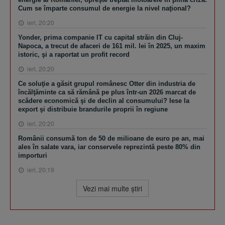
Cum se împarte consumul de energie la nivel naţional?
ieri, 20:20
Yonder, prima companie IT cu capital străin din Cluj-
Napoca, a trecut de afaceri de 161 mil. lei în 2025, un maxim
istoric, şi a raportat un profit record
ieri, 20:20
Ce soluţie a găsit grupul românesc Otter din industria de
încălţăminte ca să rămână pe plus într-un 2026 marcat de
scădere economică şi de declin al consumului? Iese la
export şi distribuie brandurile proprii în regiune
ieri, 20:20
Românii consumă ton de 50 de milioane de euro pe an, mai
ales în salate vara, iar conservele reprezintă peste 80% din
importuri
ieri, 20:19
Vezi mai multe ştiri