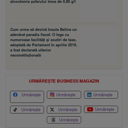
Cum urma să devină Insula Belina un
adevărat paradis fiscal: O lege cu
numeroase facilităţi şi scutiri de taxe,
adoptată de Parlament în aprilie 2019,
a fost declarată ulterior
neconstituţională
URMĂREȘTE BUSINESS MAGAZIN
Urmărește
Urmărește
Urmărește
Urmărește
Urmărește
Urmărește
Urmărește
Preluarea fără cost a materialelor de presă (text, foto si/sau
video), purtătoare de drepturi de proprietate intelectuală, este
aprobată de către www.bmag.ro doar în limita a 250 de semne.