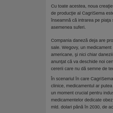
Cu toate acestea, noua creaţie
de producţie al CagriSema este
înseamnă că intrarea pe piaţa 
asemenea suferi.
Compania daneză deja are prob
sale. Wegovy, un medicament si
americane, şi nici chiar danez
anunţat că va deschide noi cen
cererii care nu dă semne de t
În scenariul în care CagriSema v
clinice, medicamentul ar putea 
un moment crucial pentru indu
medicamentelor dedicate obezit
mld. dolari până în 2030, de a