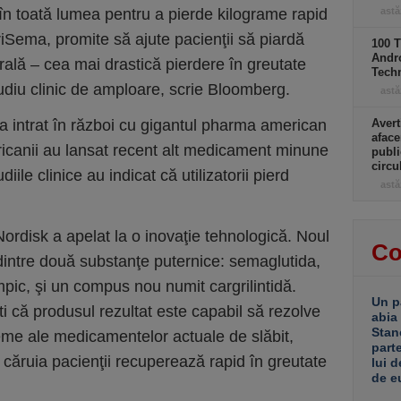
ă în toată lumea pentru a pierde kilograme rapid
astă
iSema, promite să ajute pacienţii să piardă
100 T
Andro
ală – cea mai drastică pierdere în greutate
Tech
tudiu clinic de amploare, scrie Bloomberg.
astă
 intrat în război cu gigantul pharma american
Avert
aface
ericanii au lansat recent alt medicament minune
publi
circ
ile clinice au indicat că utilizatorii pierd
astă
Nordisk a apelat la o inovaţie tehnologică. Noul
Co
intre două substanţe puternice: semaglutida,
mpic, şi un compus nou numit cargrilintidă.
Un p
ti că produsul rezultat este capabil să rezolve
abia
Stan
eme ale medicamentelor actuale de slăbit,
part
 căruia pacienţii recuperează rapid în greutate
lui d
de e