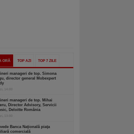
A ORĂ
TOP AZI
TOP 7 ZILE
ineri manageri de top. Simona
u, director general Mobexpert
dy
zi, 14:00
ineri manageri de top. Mihai
ru, Director Advisory, Servicii
sic, Deloitte România
zi, 13:00
vede Banca Naţională piaţa
liară comercială