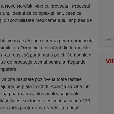
 a Novo Nordisk, vine cu provocări. Procesul
 unul destul de complex şi lent, ceea ce
şi disponibilitatea medicamentului ar putea de
vezi c
leme în a satsiface cererea pentru produsele
milar cu Ozempic, a dispărut din farmaciile
ii n-au reuşit să pună mâna pe el. Compania a
VI
tre de producţie tocmai pentru a răspunde
emperare.
a bifa rezultate pozitive la toate testele
ajunge pe piaţă în 2026. Apariţia sa vine într-
stria pharma, mai ales pentru segmentul
ăţii. Acest sector este estimat să atingă 130
ceea miza pentru Novo Nordisk e uriaşă.