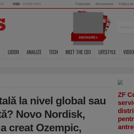
RON
USD
- 4.5595 RON
Publicitate
Abonamente
Politica de
ABONARE
Y
LIDERI
ANALIZE
TECH
MEET THE CEO
LIFESTYLE
VIDEO
ZF C
ală la nivel global sau
servi
distr
ută? Novo Nordisk,
pentr
a creat Ozempic,
antre