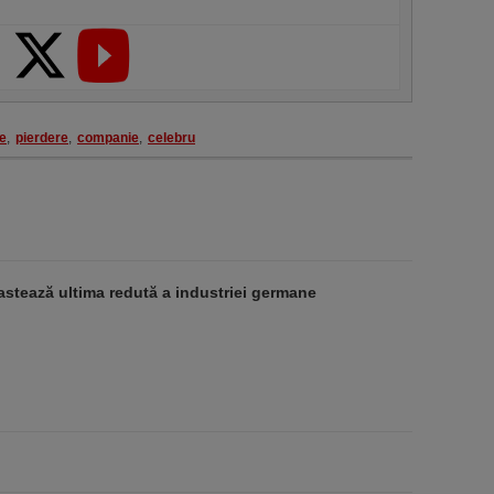
e
,
pierdere
,
companie
,
celebru
stează ultima redută a industriei germane