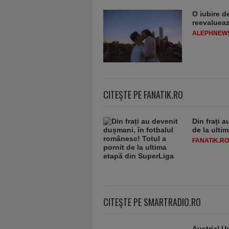
O iubire d
reevaluează
ALEPHNEW
CITEŞTE PE FANATIK.RO
Din frați 
de la ulti
FANATIK.RO
CITEŞTE PE SMARTRADIO.RO
Austria| Un