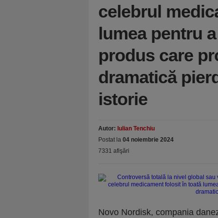
celebrul medica
lumea pentru a 
produs care pr
dramatică pierd
istorie
Autor:
Iulian Tenchiu
Postat la
04 noiembrie 2024
7331 afişări
Novo Nordisk, compania danez