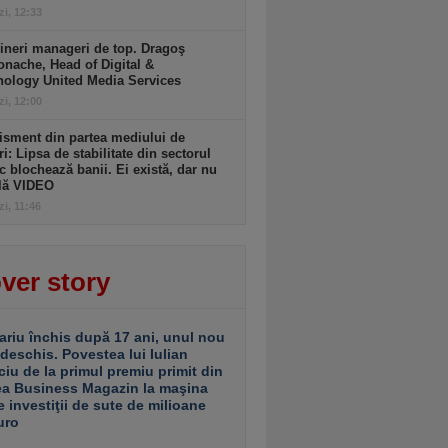
zi, 12:33
ineri manageri de top. Dragoş
nache, Head of Digital &
nology United Media Services
zi, 12:00
isment din partea mediului de
ri: Lipsa de stabilitate din sectorul
c blochează banii. Ei există, dar nu
ulă VIDEO
zi, 11:46
ver story
ariu închis după 17 ani, unul nou
 deschis. Povestea lui Iulian
ciu de la primul premiu primit din
ea Business Magazin la maşina
e investiţii de sute de milioane
uro