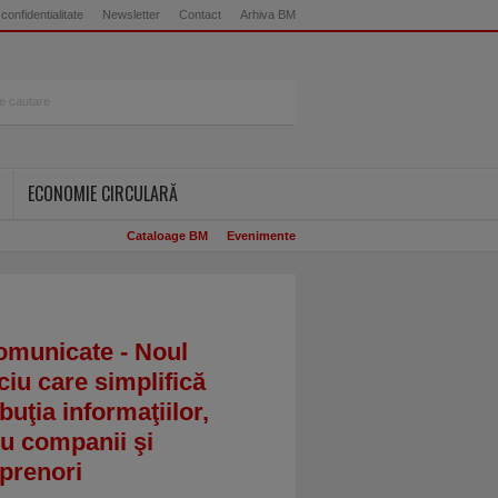
 confidentialitate
Newsletter
Contact
Arhiva BM
ECONOMIE CIRCULARĂ
Cataloage BM
Evenimente
omunicate - Noul
ciu care simplifică
ibuţia informaţiilor,
u companii şi
prenori