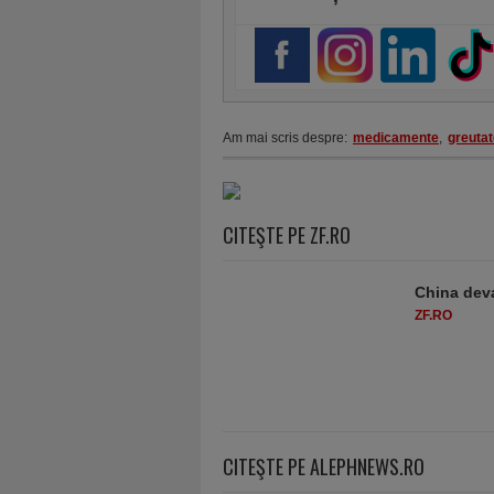
Am mai scris despre:
medicamente
,
greutat
CITEŞTE PE ZF.RO
China deva
ZF.RO
CITEŞTE PE ALEPHNEWS.RO