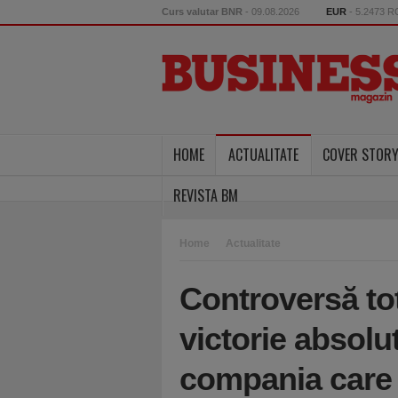
Curs valutar BNR
- 09.08.2026
EUR
- 5.2473 
HOME
ACTUALITATE
COVER STOR
REVISTA BM
Home
Actualitate
Controversă tot
victorie absol
compania care 