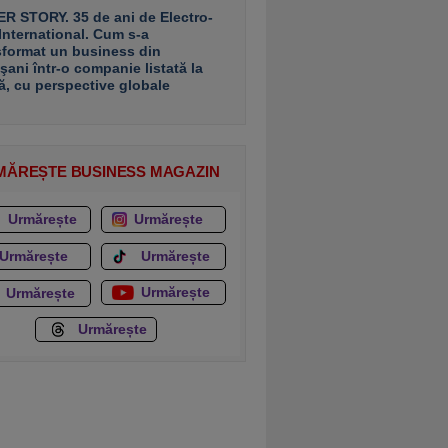
R STORY. 35 de ani de Electro-
 International. Cum s-a
sformat un business din
şani într-o companie listată la
ă, cu perspective globale
MĂREȘTE BUSINESS MAGAZIN
Urmărește
Urmărește
Urmărește
Urmărește
Urmărește
Urmărește
Urmărește