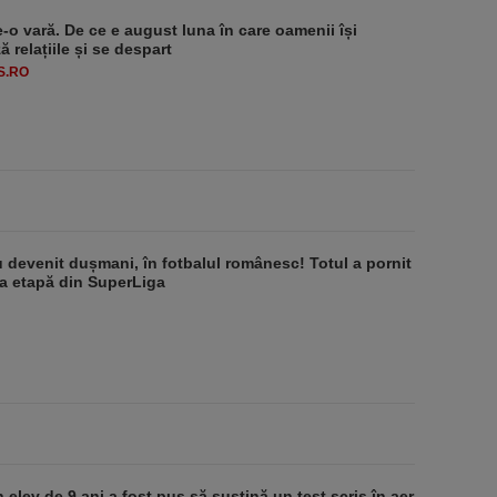
e-o vară. De ce e august luna în care oamenii își
 relațiile și se despart
S.RO
au devenit dușmani, în fotbalul românesc! Totul a pornit
ma etapă din SuperLiga
 elev de 9 ani a fost pus să susţină un test scris în aer