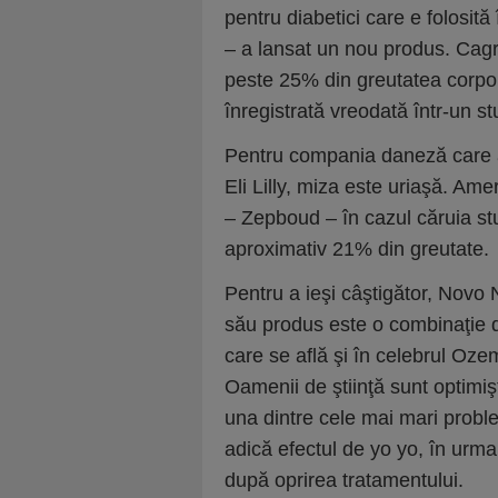
pentru diabetici care e folosit
– a lansat un nou produs. Cagr
peste 25% din greutatea corpor
înregistrată vreodată într-un s
Pentru compania daneză care a
Eli Lilly, miza este uriaşă. Am
– Zepboud – în cazul căruia studi
aproximativ 21% din greutate.
Pentru a ieşi câştigător, Novo 
său produs este o combinaţie d
care se află şi în celebrul Oze
Oamenii de ştiinţă sunt optimiş
una dintre cele mai mari probl
adică efectul de yo yo, în urma
după oprirea tratamentului.