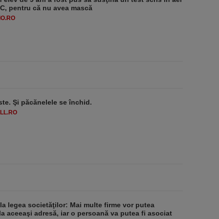
-1°C, pentru că nu avea mască
O.RO
ste. Şi păcănelele se închid.
LL.RO
 la legea societăţilor: Mai multe firme vor putea
la aceeaşi adresă, iar o persoană va putea fi asociat