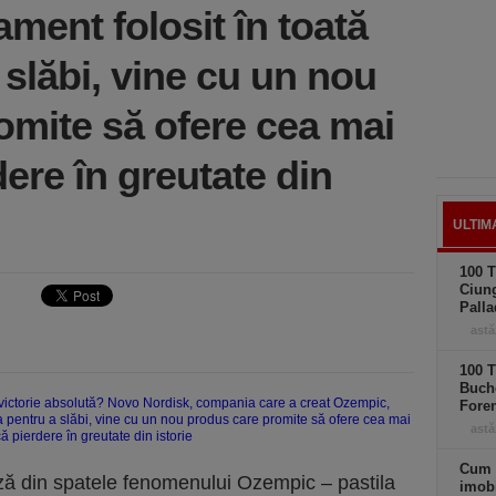
ment folosit în toată
slăbi, vine cu un nou
omite să ofere cea mai
ere în greutate din
ULTIM
100 T
Ciung
Palla
astă
100 T
Buche
Foren
astă
Cum 
ă din spatele fenomenului Ozempic – pastila
imobi