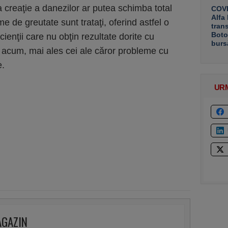
 creaţie a danezilor ar putea schimba total
COVE
Alfa
e de greutate sunt trataţi, oferind astfel o
tran
Boto
ienţii care nu obţin rezultate dorite cu
burs
acum, mai ales cei ale căror probleme cu
e.
UR
AGAZIN