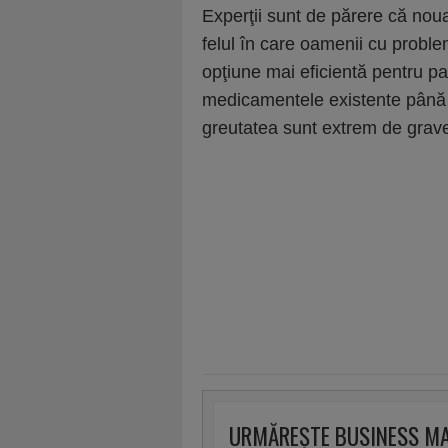
Experţii sunt de părere că noua
felul în care oamenii cu problem
opţiune mai eficientă pentru pac
medicamentele existente până 
greutatea sunt extrem de grav
URMĂREȘTE BUSINESS M