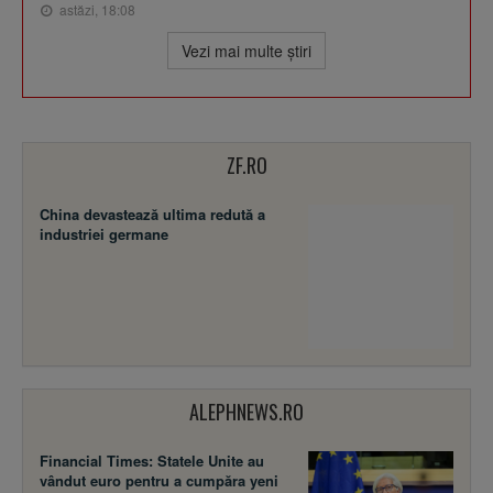
astăzi, 18:08
Vezi mai multe ştiri
ZF.RO
China devastează ultima redută a
industriei germane
ALEPHNEWS.RO
Financial Times: Statele Unite au
vândut euro pentru a cumpăra yeni