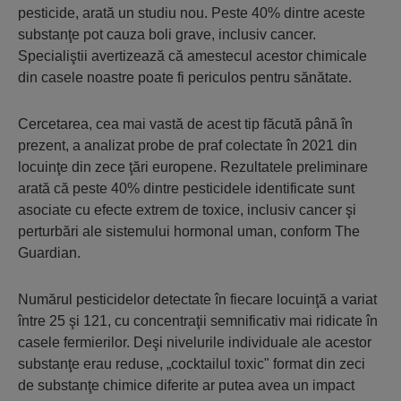
pesticide, arată un studiu nou. Peste 40% dintre aceste
substanţe pot cauza boli grave, inclusiv cancer.
Specialiştii avertizează că amestecul acestor chimicale
din casele noastre poate fi periculos pentru sănătate.
Cercetarea, cea mai vastă de acest tip făcută până în
prezent, a analizat probe de praf colectate în 2021 din
locuinţe din zece ţări europene. Rezultatele preliminare
arată că peste 40% dintre pesticidele identificate sunt
asociate cu efecte extrem de toxice, inclusiv cancer şi
perturbări ale sistemului hormonal uman, conform The
Guardian.
Numărul pesticidelor detectate în fiecare locuinţă a variat
între 25 şi 121, cu concentraţii semnificativ mai ridicate în
casele fermierilor. Deşi nivelurile individuale ale acestor
substanţe erau reduse, „cocktailul toxic" format din zeci
de substanţe chimice diferite ar putea avea un impact