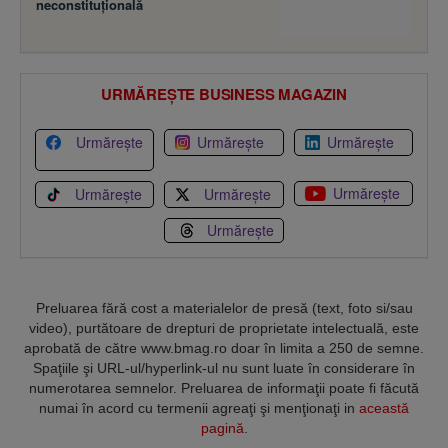
neconstituţională
URMĂREȘTE BUSINESS MAGAZIN
Urmărește
Urmărește
Urmărește
Urmărește
Urmărește
Urmărește
Urmărește
Preluarea fără cost a materialelor de presă (text, foto si/sau
video), purtătoare de drepturi de proprietate intelectuală, este
aprobată de către www.bmag.ro doar în limita a 250 de semne.
Spaţiile şi URL-ul/hyperlink-ul nu sunt luate în considerare în
numerotarea semnelor. Preluarea de informaţii poate fi făcută
numai în acord cu termenii agreaţi şi menţionaţi in
această
pagină
.