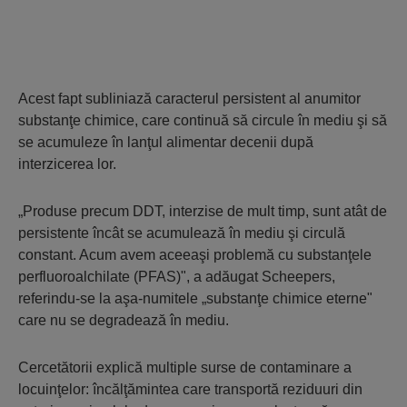
Acest fapt subliniază caracterul persistent al anumitor
substanţe chimice, care continuă să circule în mediu şi să
se acumuleze în lanţul alimentar decenii după
interzicerea lor.
„Produse precum DDT, interzise de mult timp, sunt atât de
persistente încât se acumulează în mediu şi circulă
constant. Acum avem aceeaşi problemă cu substanţele
perfluoroalchilate (PFAS)", a adăugat Scheepers,
referindu-se la aşa-numitele „substanţe chimice eterne"
care nu se degradează în mediu.
Cercetătorii explică multiple surse de contaminare a
locuinţelor: încălţămintea care transportă reziduuri din