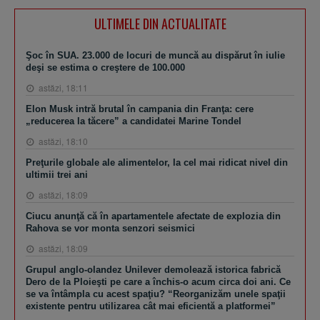
ULTIMELE DIN ACTUALITATE
Şoc în SUA. 23.000 de locuri de muncă au dispărut în iulie
deşi se estima o creştere de 100.000
astăzi, 18:11
Elon Musk intră brutal în campania din Franţa: cere
„reducerea la tăcere” a candidatei Marine Tondel
astăzi, 18:10
Preţurile globale ale alimentelor, la cel mai ridicat nivel din
ultimii trei ani
astăzi, 18:09
Ciucu anunţă că în apartamentele afectate de explozia din
Rahova se vor monta senzori seismici
astăzi, 18:09
Grupul anglo-olandez Unilever demolează istorica fabrică
Dero de la Ploieşti pe care a închis-o acum circa doi ani. Ce
se va întâmpla cu acest spaţiu? “Reorganizăm unele spaţii
existente pentru utilizarea cât mai eficientă a platformei”