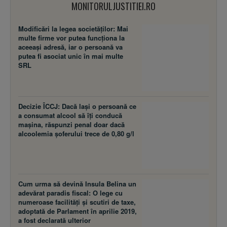
MONITORULJUSTITIEI.RO
Modificări la legea societăţilor: Mai
multe firme vor putea funcţiona la
aceeaşi adresă, iar o persoană va
putea fi asociat unic în mai multe
SRL
Decizie ÎCCJ: Dacă laşi o persoană ce
a consumat alcool să îţi conducă
maşina, răspunzi penal doar dacă
alcoolemia şoferului trece de 0,80 g/l
Cum urma să devină Insula Belina un
adevărat paradis fiscal: O lege cu
numeroase facilităţi şi scutiri de taxe,
adoptată de Parlament în aprilie 2019,
a fost declarată ulterior