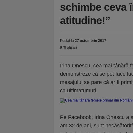
schimbe ceva în
atitudine!”
Postat la
27 octombrie 2017
979 afişări
Irina Onescu, cea mai tânără 
demonstreze că se pot face lucrur
mesajului se pare că ar fi primi
ca ultimatumuri.
Pe Facebook, Irina Onescu a sc
am 32 de ani, sunt necăsătorită