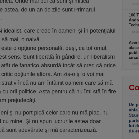
serică. Unde mai pui că sunt şi mitică
astă
e astea, de un an de zile sunt Primarul
100 T
.
Andro
Tech
 idealist, care crede în oameni şi în potenţialul
astă
Ce să mai, o naivă…
Avert
este o opţiune personală, deşi, ca tot omul,
aface
publi
cest sens. Sunt liberală în gândire, un liberalism
circ
astă
 atât de fanatico-absurdă încât să cred că orice
 critic opţiunile altora. Am zis-o şi o voi mai
strativ încă nu am întâlnit oameni care să mă
Co
 culorii politice. Asta pentru că nu îmi stă în fire
 am prejudecăţi.
Un p
abia
eni şi nu port pică celor care nu mă plac, nu
Stan
part
 cu mine. Şi nu spun lucrurile astea doar
lui d
 că sunt adevărate şi mă caracterizează.
de e