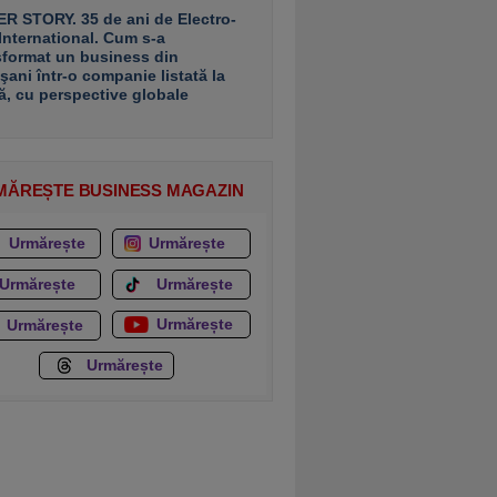
R STORY. 35 de ani de Electro-
 International. Cum s-a
sformat un business din
şani într-o companie listată la
ă, cu perspective globale
MĂREȘTE BUSINESS MAGAZIN
Urmărește
Urmărește
Urmărește
Urmărește
Urmărește
Urmărește
Urmărește