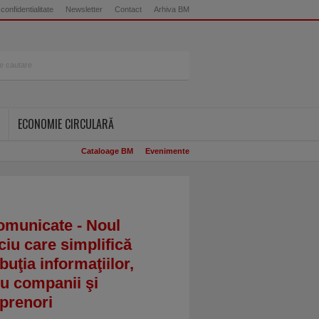
 confidentialitate
Newsletter
Contact
Arhiva BM
ECONOMIE CIRCULARĂ
Cataloage BM
Evenimente
omunicate - Noul
ciu care simplifică
ibuţia informaţiilor,
u companii şi
prenori