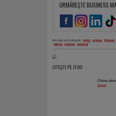
URMĂREȘTE BUSINESS M
Am mai scris despre:
refuz
,
primar
,
femeie
,
oferte
,
primire
,
oameni
CITEŞTE PE ZF.RO
China deva
ZF.RO