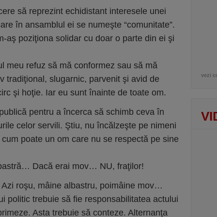
ere să reprezint echidistant interesele unei
are în ansamblul ei se numeşte “comunitate”.
aş poziţiona solidar cu doar o parte din ei şi
mul meu refuz să mă conformez sau să mă
vezi c
 tradiţional, slugarnic, parvenit şi avid de
rc şi hoţie. Iar eu sunt înainte de toate om.
 publică pentru a încerca să schimb ceva în
VI
ile celor servili. Ştiu, nu încălzeşte pe nimeni
b: cum poate un om care nu se respectă pe sine
bastră… Dacă erai mov… NU, fraţilor!
ă. Azi roşu, mâine albastru, poimâine mov…
politic trebuie să fie responsabilitatea actului
primeze. Asta trebuie să conteze. Alternanţa