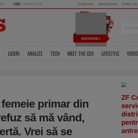
RON
USD
- 4.5595 RON
Publicitate
Abonamente
Politica de
ABONARE
Y
LIDERI
ANALIZE
TECH
MEET THE CEO
LIFESTYLE
VIDEO
ZF C
 femeie primar din
servi
distr
efuz să mă vând,
pentr
ertă. Vrei să se
antre