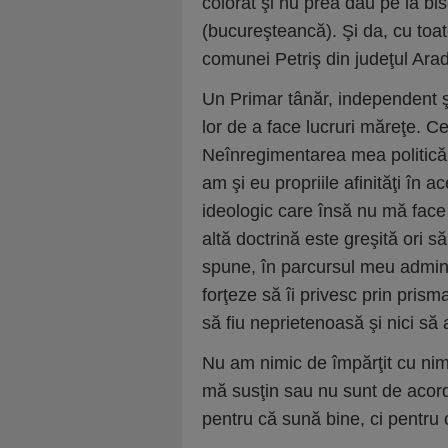
colorat şi nu prea dau pe la bi
(bucureşteancă). Şi da, cu toat
comunei Petriş din judeţul Arad
Un Primar tânăr, independent şi
lor de a face lucruri măreţe. 
Neînregimentarea mea politică 
am şi eu propriile afinităţi în a
ideologic care însă nu mă face
altă doctrină este greşită ori să
spune, în parcursul meu admini
forţeze să îi privesc prin prisma
să fiu neprietenoasă şi nici să
Nu am nimic de împărţit cu nim
mă susţin sau nu sunt de acord
pentru că sună bine, ci pentru