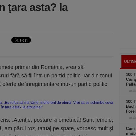
 ţara asta? Ia
ULTIM
femeie primar din România, vrea să
100 T
i fără să fii într-un partid politic. Iar din tonul
Ciung
t oferte de înregimentare într-un partid politic
Palla
astă
100 T
Buche
Foren
astă
ris: „Atenţie, postare kilometrică! Sunt femeie,
, am părul roz, tatuaj pe spate, vorbesc mult şi
Cum 
imobi