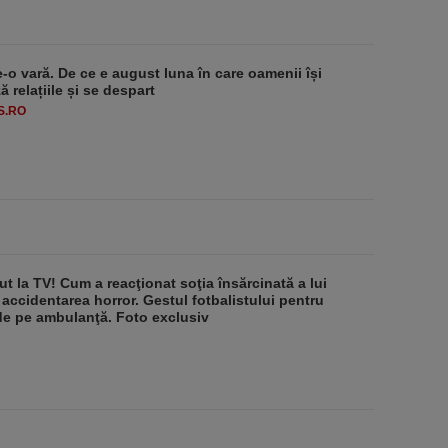
e-o vară. De ce e august luna în care oamenii își
 relațiile și se despart
S.RO
ut la TV! Cum a reacţionat soţia însărcinată a lui
 accidentarea horror. Gestul fotbalistului pentru
de pe ambulanţă. Foto exclusiv