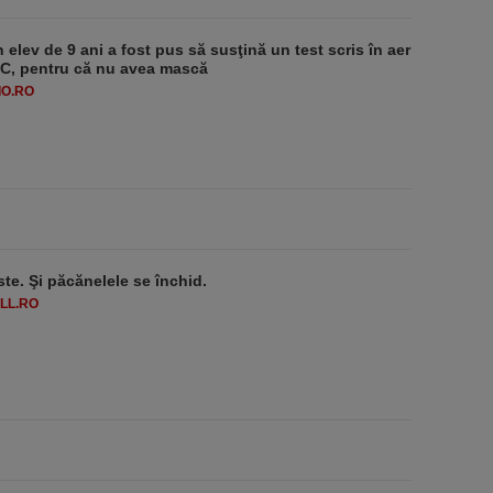
 elev de 9 ani a fost pus să susţină un test scris în aer
-1°C, pentru că nu avea mască
O.RO
ste. Şi păcănelele se închid.
LL.RO