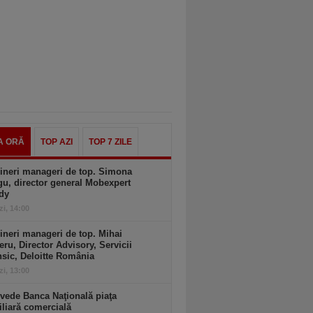
A ORĂ
TOP AZI
TOP 7 ZILE
ineri manageri de top. Simona
u, director general Mobexpert
dy
zi, 14:00
ineri manageri de top. Mihai
ru, Director Advisory, Servicii
sic, Deloitte România
zi, 13:00
vede Banca Naţională piaţa
liară comercială