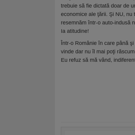
trebuie să fie dictată doar de u
economice ale ţării. Şi NU, nu 
resemnăm într-o auto-indusă ne
Ia atitudine!
Într-o Românie în care până şi b
vinde dar nu îl mai poţi răscu
Eu refuz să mă vând, indiferent