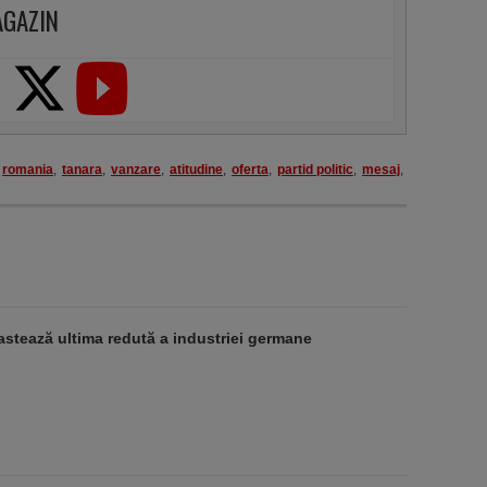
AGAZIN
romania
,
tanara
,
vanzare
,
atitudine
,
oferta
,
partid politic
,
mesaj
,
stează ultima redută a industriei germane