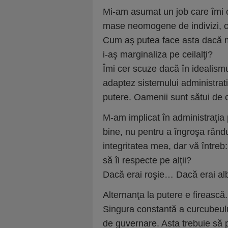
Mi-am asumat un job care îmi c
mase neomogene de indivizi, c
Cum aş putea face asta dacă m-
i-aş marginaliza pe ceilalţi?
Îmi cer scuze dacă în idealis
adaptez sistemului administrativ
putere. Oamenii sunt sătui de ci
M-am implicat în administraţia
bine, nu pentru a îngroşa rândur
integritatea mea, dar vă între
să îi respecte pe alţii?
Dacă erai roşie… Dacă erai al
Alternanţa la putere e fireasc
Singura constantă a curcubeului 
de guvernare. Asta trebuie să 