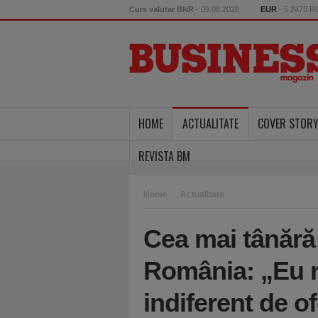
Curs valutar BNR
- 09.08.2026
EUR
- 5.2473 
HOME
ACTUALITATE
COVER STOR
REVISTA BM
Home
Actualitate
Cea mai tânără
România: „Eu r
indiferent de of