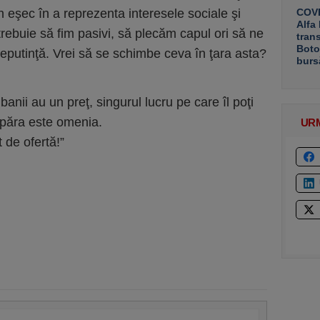
n eşec în a reprezenta interesele sociale şi
COVE
Alfa
trebuie să fim pasivi, să plecăm capul ori să ne
tran
Boto
putinţă. Vrei să se schimbe ceva în ţara asta?
burs
anii au un preţ, singurul lucru pe care îl poţi
mpăra este omenia.
UR
 de ofertă!”