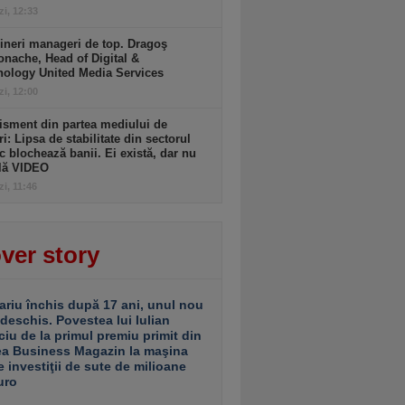
zi, 12:33
ineri manageri de top. Dragoş
nache, Head of Digital &
nology United Media Services
zi, 12:00
isment din partea mediului de
ri: Lipsa de stabilitate din sectorul
c blochează banii. Ei există, dar nu
ulă VIDEO
zi, 11:46
ver story
ariu închis după 17 ani, unul nou
 deschis. Povestea lui Iulian
ciu de la primul premiu primit din
ea Business Magazin la maşina
e investiţii de sute de milioane
uro