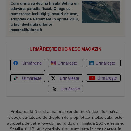
Cum urma să devină Insula Belina un
adevărat paradis fiscal: O lege cu
numeroase facilităţi şi scutiri de taxe,
adoptată de Parlament în aprilie 2019,
a fost declarată ulterior
neconstituţională
URMĂREȘTE BUSINESS MAGAZIN
Urmărește
Urmărește
Urmărește
Urmărește
Urmărește
Urmărește
Urmărește
Preluarea fără cost a materialelor de presă (text, foto si/sau
video), purtătoare de drepturi de proprietate intelectuală, este
aprobată de către www.bmag.ro doar în limita a 250 de semne.
Spaţiile şi URL-ul/hyperlink-ul nu sunt luate în considerare în