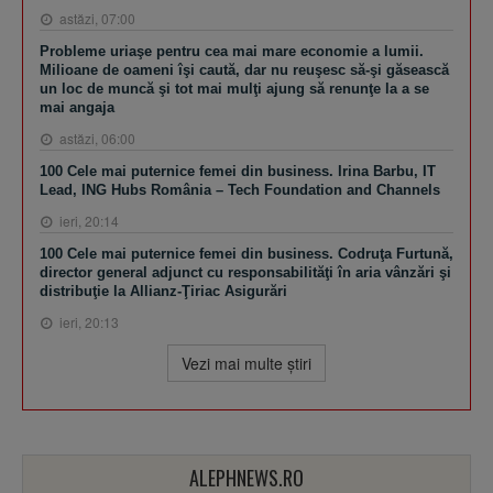
astăzi, 07:00
Probleme uriaşe pentru cea mai mare economie a lumii.
Milioane de oameni îşi caută, dar nu reuşesc să-şi găsească
un loc de muncă şi tot mai mulţi ajung să renunţe la a se
mai angaja
astăzi, 06:00
100 Cele mai puternice femei din business. Irina Barbu, IT
Lead, ING Hubs România – Tech Foundation and Channels
ieri, 20:14
100 Cele mai puternice femei din business. Codruţa Furtună,
director general adjunct cu responsabilităţi în aria vânzări şi
distribuţie la Allianz-Ţiriac Asigurări
ieri, 20:13
Vezi mai multe ştiri
ALEPHNEWS.RO