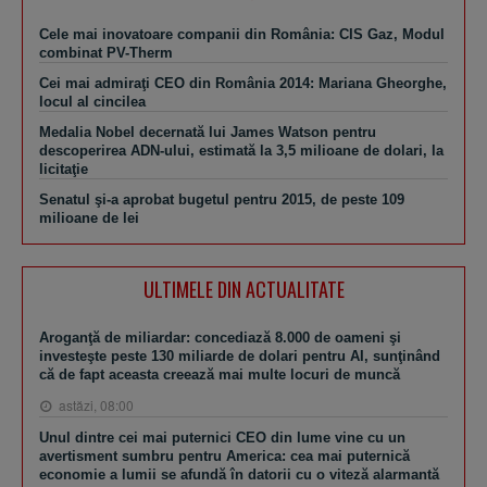
Cele mai inovatoare companii din România: CIS Gaz, Modul
combinat PV-Therm
Cei mai admiraţi CEO din România 2014: Mariana Gheorghe,
locul al cincilea
Medalia Nobel decernată lui James Watson pentru
descoperirea ADN-ului, estimată la 3,5 milioane de dolari, la
licitaţie
Senatul şi-a aprobat bugetul pentru 2015, de peste 109
milioane de lei
ULTIMELE DIN ACTUALITATE
Aroganţă de miliardar: concediază 8.000 de oameni şi
investeşte peste 130 miliarde de dolari pentru AI, sunţinând
că de fapt aceasta creează mai multe locuri de muncă
astăzi, 08:00
Unul dintre cei mai puternici CEO din lume vine cu un
avertisment sumbru pentru America: cea mai puternică
economie a lumii se afundă în datorii cu o viteză alarmantă