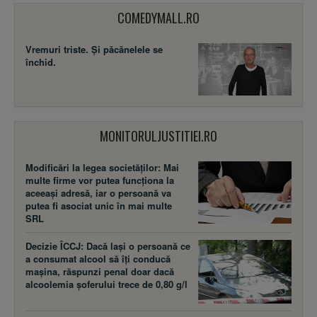
COMEDYMALL.RO
Vremuri triste. Şi păcănelele se
închid.
MONITORULJUSTITIEI.RO
Modificări la legea societăţilor: Mai
multe firme vor putea funcţiona la
aceeaşi adresă, iar o persoană va
putea fi asociat unic în mai multe
SRL
Decizie ÎCCJ: Dacă laşi o persoană ce
a consumat alcool să îţi conducă
maşina, răspunzi penal doar dacă
alcoolemia şoferului trece de 0,80 g/l