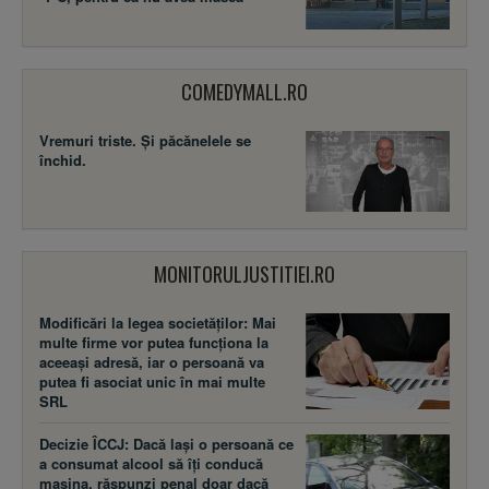
COMEDYMALL.RO
Vremuri triste. Şi păcănelele se
închid.
MONITORULJUSTITIEI.RO
Modificări la legea societăţilor: Mai
multe firme vor putea funcţiona la
aceeaşi adresă, iar o persoană va
putea fi asociat unic în mai multe
SRL
Decizie ÎCCJ: Dacă laşi o persoană ce
a consumat alcool să îţi conducă
maşina, răspunzi penal doar dacă