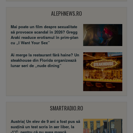
ALEPHNEWS.RO
Mai poate un film despre sexualitate
să provoace scandal în 2026? Gregg
Araki readuce erotismul în prim-plan
cu „I Want Your Sex”
Ai merge la restaurant fără haine? Un
steakhouse din Florida organizează
lunar seri de „nude dining”
SMARTRADIO.RO
Austria| Un elev de 9 ani a fost pus să
susţină un test scris în aer liber, la
-1°C, pentru că nu avea mască