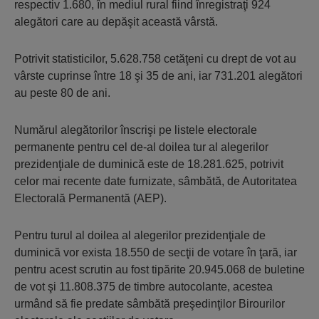
respectiv 1.680, în mediul rural fiind înregistraţi 924
alegători care au depăşit această vârstă.
Potrivit statisticilor, 5.628.758 cetăţeni cu drept de vot au
vârste cuprinse între 18 şi 35 de ani, iar 731.201 alegători
au peste 80 de ani.
Numărul alegătorilor înscrişi pe listele electorale
permanente pentru cel de-al doilea tur al alegerilor
prezidenţiale de duminică este de 18.281.625, potrivit
celor mai recente date furnizate, sâmbătă, de Autoritatea
Electorală Permanentă (AEP).
Pentru turul al doilea al alegerilor prezidenţiale de
duminică vor exista 18.550 de secţii de votare în ţară, iar
pentru acest scrutin au fost tipărite 20.945.068 de buletine
de vot şi 11.808.375 de timbre autocolante, acestea
urmând să fie predate sâmbătă preşedinţilor Birourilor