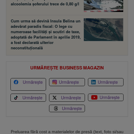
alcoolemia şoferului trece de 0,80 g/l
Cum urma să devină Insula Belina un
adevărat paradis fiscal: O lege cu
numeroase facilităţi şi scutiri de taxe,
adoptată de Parlament în aprilie 2019,
a fost declarată ulterior
neconstituţională
URMĂREȘTE BUSINESS MAGAZIN
Urmărește
Urmărește
Urmărește
Urmărește
Urmărește
Urmărește
Urmărește
Preluarea fără cost a materialelor de presă (text, foto si/sau