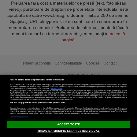
Preluarea fără cost a materialelor de presă (text, foto si/sau
video), purtătoare de drepturi de proprietate intelectuală, este
aprobată de către www.bmag.ro doar în limita a 250 de semne.
Spaţiile şi URL-ul/hyperlink-ul nu sunt luate în considerare în
numerotarea semnelor. Preluarea de informaţii poate fi făcută
numai în acord cu termenii agreaţi şi menţionaţi in
această
pagină
.
Termeni și condiții
Confidențialitate
Cookies
Contact
Copyright © 2025 BUSINESSMEX S.A.
Nouă ne pasă ca datele tale personale să rămână confidențiale
Noi și partenerii noștri
589
stocăm și/sau accesăm informații pe dispozitivul dvs., precum identificatorii cookie unici pentru prelucrarea datelor cu caracter personal. Puteți accepta
sau gestiona preferințele dvs. făcând clic mai jos, respectiv vă puteți opune utilizării unui interes legitim în orice moment pe pagina cu politica de confidențialitate. Aceste alegeri vor
fi raportate partenerilor noștri și nu vă vor afecta navigarea.
Mai multe detalii
Noi si partenerii nostri (retelele de socializare si agentiile de publicitate partenere, precum si furnizorii nostri de servicii de date analitice) prelucram date pentru a permite
website-ului sa functioneze, pentru a personaliza continutul si anunturile publicitare afisate in functie de interesele si/sau profilul dvs., pentru a va oferi functionalitati aferente
retelelor de socializare si pentru a analiza traficul pe website. Beneficiati de drepturile prevazute de art. 15-22 din GDPR in legatura cu prelucrarea datelor cu caracter personal.
Aceste drepturi pot fi exercitate prin modalitatea indicata
aici
. Prin click pe “ACCEPT TOATE”, acceptati folosirea tuturor Tehnologiilor de tip Cookie, care implica inclusiv acceptul
dvs. cu privire la stocarea/accesarea informatiilor de catre Vendor-ii cu care colaboram. Prin click pe “VREAU SA MODIFIC SETARILE INDIVIDUAL” puteti schimba preferintele in
mod individual, mai putin cele legate de cookie strict necesare pentru functionarea website-ului.
Atât noi, cât și partenerii noștri prelucrăm datele pentru a oferi:
Stocarea și/sau accesarea informațiilor de pe un dispozitiv. Măsurarea performanței reclamelor. Utilizarea profilurilor pentru selectarea conținutului personalizat. Dezvoltarea și
îmbunătățirea serviciilor. Crearea profilurilor de conținut personalizat. Utilizarea profilurilor pentru selectarea publicității personalizate. Crearea profilurilor pentru publicitate
personalizată. Măsurarea performanței conținutului. Înțelegerea publicului prin statistici sau combinații de date din surse diferite. Utilizarea datelor limitate pentru a selecta
Setări cookies
conținutul. Utilizarea de date limitate pentru a selecta publicitatea. Date precise de geolocație și identificarea prin scanarea dispozitivului.
Listă parteneri (furnizori)
ACCEPT TOATE
VREAU SA MODIFIC SETARILE INDIVIDUAL