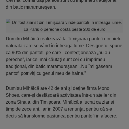
Cei mai comandaţi pantofi sunt cu imprimeu tradiţional,
din batic maramureşean.
Dumitru Mihăică realizează la Timişoara pantofi din piele
naturală care se vând în întreaga lume. Designerul spune
că 90% din pantofii pe care-i confecţionează „nu au
pereche”, iar cei mai căutaţi sunt cei cu imprimeu
tradiţional, din batic maramureşean. „Nu îmi găseam
pantofi potriviţi cu genul meu de haine.”
Dumitru Mihăică are 42 de ani şi deţine firma Mono
Shoes, care-şi desfăşoară activitatea într-un atelier din
zona Sinaia, din Timişoara. Mihăică a lucrat ca ziarist
timp de zece ani, iar în 2007 a renunţat pentru că s-a
decis să transforme pasiunea pentru pantofi în afacere.