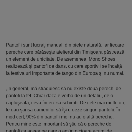
Pantofii sunt lucraţi manual, din piele naturală, iar fiecare
pereche care părăseşte atelierul din Timişoara păstrează
un element de unicitate. De asemenea, Mono Shoes
realizează şi pantofi de dans, cu care sportivii se încalţă
la festivaluri importante de tango din Europa şi nu numai.
„În general, mă străduiesc să nu existe două perechi de
pantofi la fel. Chiar dacă e vorba de un detaliu, de o
căptuşeală, ceva încerc să schimb. De cele mai multe ori,
le dau şansa oamenilor să îşi creeze singuri pantofii. În
mod cert, 90% din pantofii mei nu au o altă pereche.
Pentru mine este important să ştiu că o pereche de
pantofi ca aceea pe care o am în picioare acum, de