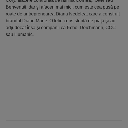
Cory, afacere controlată de familia Cornea), Otter sau
Benvenuti, dar şi afaceri mai mici, cum este cea pusă pe
roate de antreprenoarea Diana Nedelea, care a construit
brandul Diane Marie. O felie consistentă de piaţă şi-au
adjudecat însă şi companii ca Echo, Deichmann, CCC
sau Humanic.