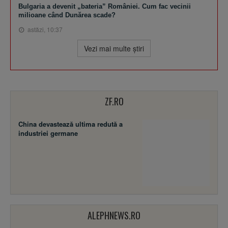
Bulgaria a devenit „bateria” României. Cum fac vecinii
milioane când Dunărea scade?
astăzi, 10:37
Vezi mai multe ştiri
ZF.RO
China devastează ultima redută a
industriei germane
ALEPHNEWS.RO