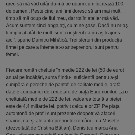
greu să mă văd uitându-mă pe geam cum lucrează 100
de oameni. Peste cinci ani, îmi doresc să am mai mult
timp să mă ocup de fiul meu, dar tot în atelier mă văd.
Acum suntem cinci angajaţi, cu mine şase. Dacă nu m-aş
fi implicat atât de mult, sunt conştient că nu aş fi ajuns
aici”, spune Dumitru Mihăică. Trei sferturi din producţia
firmei pe care a întemeiat-o antreprenorul sunt pentru
femei.
Fiecare român cheltuie în medie 222 de lei (50 de euro)
anual pe încălţări, suma fiindu-i suficientă pentru a-şi
cumpăra o pereche de pantofi de calitate medie, arată
datele companiei de cercetare de piaţă Euromonitor. La o
cheltuială medie de 222 de lei, valoarea totală a pieţei
este de 4,4 miliarde lei, potrivit calculelor ZF. Pe piaţa
autohtonă de profil sunt prezente deopotrivă afaceri
străine, dar şi ale antreprenorilor români - ca Musette
(dezvoltată de Cristina Bâtlan), Denis (cu marca Ana