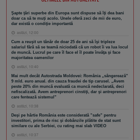
Şapte ţări superbe din Europa sunt dispuse să îţi dea bani
doar ca să te muţi acolo. Unele oferă zeci de mii de euro,
dar există o condiţie importantă
astăzi, 12:00
Cum a reuşit un tânăr de doar 25 de ani să îşi tripleze
salariul fără să se teamă niciodată că un robot îi va lua locul
de muncă. Lucrul pe care îl face el îl poate învăţa şi face
majoritatea oamenilor
astăzi, 10:40
Mai mult decât Autostrada Moldovei: România „sângerează”
9 mld. euro anual. din cauza fraudei de tip carusel. „Avem
peste 20% din muncă evaluată ca muncă nedeclarată, deci
nefiscalizată. Avem antreprenori cinstiţi, dar şi antreprenori
care fentează sistemul”
astăzi, 10:38
Deşi pe hârtie România este considerată ”safe” pentru
investitori, prima de risc şi dobânzile plătite de stat sunt
similare cu ale Serbiei, cu rating mai slab VIDEO
astăzi, 10:37