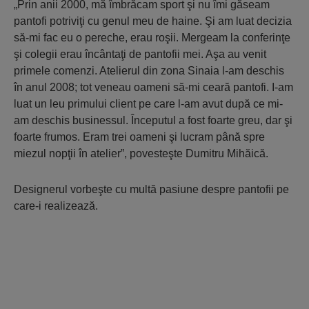
„Prin anii 2000, mă îmbrăcam sport şi nu îmi găseam
pantofi potriviţi cu genul meu de haine. Şi am luat decizia
să‑mi fac eu o pereche, erau roşii. Mergeam la conferinţe
şi colegii erau încântaţi de pantofii mei. Aşa au venit
primele comenzi. Atelierul din zona Sinaia l-am deschis
în anul 2008; tot veneau oameni să-mi ceară pantofi. I-am
luat un leu primului client pe care l-am avut după ce mi-
am deschis businessul. Începutul a fost foarte greu, dar şi
foarte frumos. Eram trei oameni şi lucram până spre
miezul nopţii în atelier”, povesteşte Dumitru Mihăică.
Designerul vorbeşte cu multă pasiune despre pantofii pe
care-i realizează.