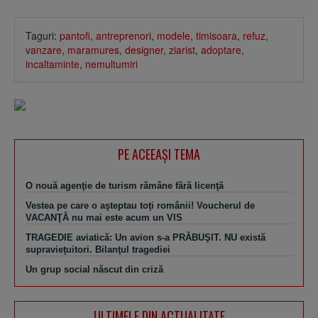
Taguri:
pantofi
,
antreprenori
,
modele
,
timisoara
,
refuz
,
vanzare
,
maramures
,
designer
,
ziarist
,
adoptare
,
incaltaminte
,
nemultumiri
PE ACEEAŞI TEMA
O nouă agenţie de turism rămâne fără licenţă
Vestea pe care o aşteptau toţi românii! Voucherul de
VACANŢĂ nu mai este acum un VIS
TRAGEDIE aviatică: Un avion s-a PRĂBUŞIT. NU există
supravieţuitori. Bilanţul tragediei
Un grup social născut din criză
ULTIMELE DIN ACTUALITATE