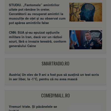
STUDIU. „Fantomele” amintirilor
uitate pot rămâne în creier.
Cercetătorii au recuperat amintiri la
musculițe de oțet și au observat cum
pot apărea amintirile false
CNN: SUA şi-au epuizat opțiunile
militare în Iran, dacă vor un război
scurt, fără o invazie terestră, conform
generalului Caine
SMARTRADIO.RO
Austria| Un elev de 9 ani a fost pus să susţină un test scris
în aer liber, la -1°C, pentru că nu avea mască
COMEDYMALL.RO
Vremuri triste. Şi păcănelele se
închid.