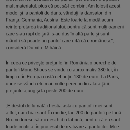
mult materialul, plus că pot să-l combin. Am folosit acest
model şi la pantofi de dans, vânduţi la dansatori din
Franţa, Germania, Austria. Este foarte la modă acum
reinterpretarea tradiţionalului, pentru că sunt mulţi oameni
care s-au rupt de ţară, s-au dus în altă parte şi sunt
mândri să poarte un pantof care urlă că e românesc”,
consideră Dumitru Mihăică.
În ceea ce priveşte preţurile, în România o pereche de
pantofi Mono Shoes se vinde cu aproximativ 380 lei, în
timp ce în Europa costă cel puţin 130 de euro. La Paris,
unde se vând cele mai multe perechi din afara ţării,
preţurile ajung şi la peste 200 de euro.
„E destul de fumată chestia asta cu pantofii mei sunt
altfel, dar chiar sunt. În medie, fac 200 de pantofi pe lună.
Nu-mi doresc să-mi deschid o fabrică, pentru că eu sunt
foarte implicat în procesul de realizare a pantofilor. Mi-e