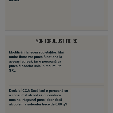
MONITORULJUSTITIEI.RO
Modificări la legea societăţilor: Mai
multe firme vor putea funcţiona la
aceeaşi adresă, iar o persoană va
putea fi asociat unic în mai multe
SRL
Decizie ÎCCJ: Dacă laşi o persoană ce
a consumat alcool să îţi conducă
maşina, răspunzi penal doar dacă
alcoolemia şoferului trece de 0,80 g/l