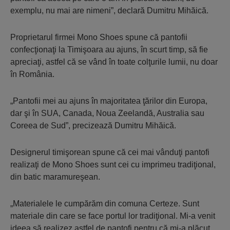
exemplu, nu mai are nimeni”, declară Dumitru Mihăică.
Proprietarul firmei Mono Shoes spune că pantofii
confecţionaţi la Timişoara au ajuns, în scurt timp, să fie
apreciaţi, astfel că se vând în toate colţurile lumii, nu doar
în România.
„Pantofii mei au ajuns în majoritatea ţărilor din Europa,
dar şi în SUA, Canada, Noua Zeelandă, Australia sau
Coreea de Sud”, precizează Dumitru Mihăică.
Designerul timişorean spune că cei mai vânduţi pantofi
realizaţi de Mono Shoes sunt cei cu imprimeu tradiţional,
din batic maramureşean.
„Materialele le cumpărăm din comuna Certeze. Sunt
materiale din care se face portul lor tradiţional. Mi-a venit
ideea să realizez astfel de pantofi pentru că mi-a plăcut