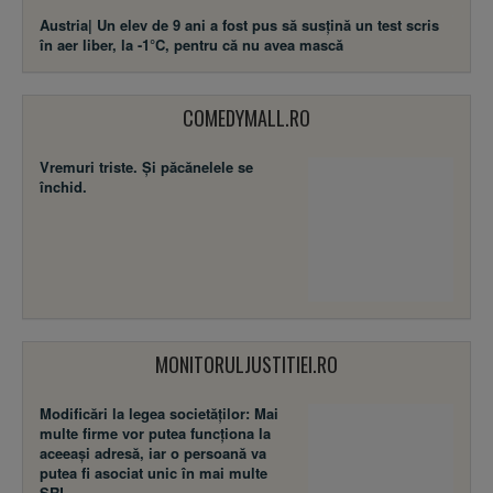
Austria| Un elev de 9 ani a fost pus să susţină un test scris
în aer liber, la -1°C, pentru că nu avea mască
COMEDYMALL.RO
Vremuri triste. Şi păcănelele se
închid.
MONITORULJUSTITIEI.RO
Modificări la legea societăţilor: Mai
multe firme vor putea funcţiona la
aceeaşi adresă, iar o persoană va
putea fi asociat unic în mai multe
SRL