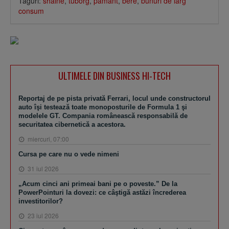
Taguri:
shaine
,
tuborg
,
pamant
,
bere
,
bunuri de larg
consum
ULTIMELE DIN BUSINESS HI-TECH
Reportaj de pe pista privată Ferrari, locul unde constructorul
auto îşi testează toate monoposturile de Formula 1 şi
modelele GT. Compania românească responsabilă de
securitatea cibernetică a acestora.
miercuri, 07:00
Cursa pe care nu o vede nimeni
31 iul 2026
„Acum cinci ani primeai bani pe o poveste.” De la
PowerPointuri la dovezi: ce câştigă astăzi încrederea
investitorilor?
23 iul 2026