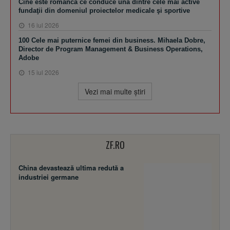
Cine este românca ce conduce una dintre cele mai active
fundaţii din domeniul proiectelor medicale şi sportive
16 iul 2026
100 Cele mai puternice femei din business. Mihaela Dobre,
Director de Program Management & Business Operations,
Adobe
15 iul 2026
Vezi mai multe ştiri
ZF.RO
China devastează ultima redută a
industriei germane