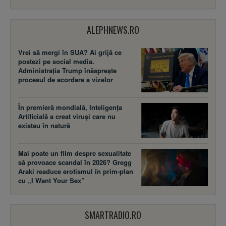
ALEPHNEWS.RO
Vrei să mergi în SUA? Ai grijă ce
postezi pe social media.
Administrația Trump înăsprește
procesul de acordare a vizelor
În premieră mondială, Inteligența
Artificială a creat viruși care nu
existau în natură
Mai poate un film despre sexualitate
să provoace scandal în 2026? Gregg
Araki readuce erotismul în prim-plan
cu „I Want Your Sex”
SMARTRADIO.RO