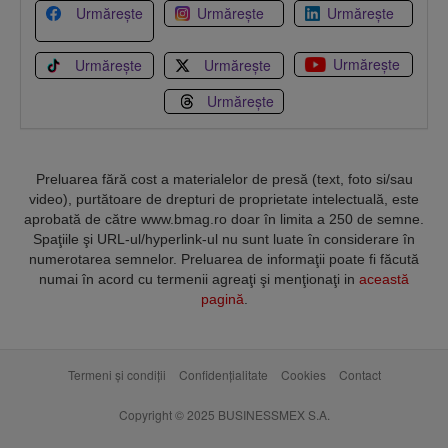
Urmărește
Urmărește
Urmărește
Urmărește
Urmărește
Urmărește
Urmărește
Preluarea fără cost a materialelor de presă (text, foto si/sau
video), purtătoare de drepturi de proprietate intelectuală, este
aprobată de către www.bmag.ro doar în limita a 250 de semne.
Spaţiile şi URL-ul/hyperlink-ul nu sunt luate în considerare în
numerotarea semnelor. Preluarea de informaţii poate fi făcută
numai în acord cu termenii agreaţi şi menţionaţi in
această
pagină
.
Termeni și condiții
Confidențialitate
Cookies
Contact
Copyright © 2025 BUSINESSMEX S.A.