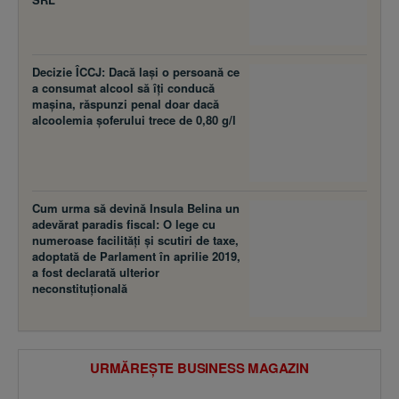
Decizie ÎCCJ: Dacă laşi o persoană ce
a consumat alcool să îţi conducă
maşina, răspunzi penal doar dacă
alcoolemia şoferului trece de 0,80 g/l
Cum urma să devină Insula Belina un
adevărat paradis fiscal: O lege cu
numeroase facilităţi şi scutiri de taxe,
adoptată de Parlament în aprilie 2019,
a fost declarată ulterior
neconstituţională
URMĂREȘTE BUSINESS MAGAZIN