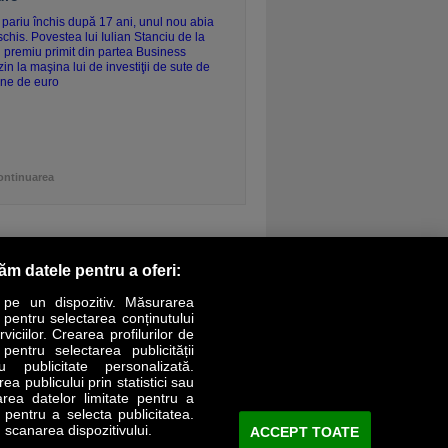
ontinuarea
răm datele pentru a oferi:
 pe un dispozitiv. Măsurarea
r pentru selectarea conținutului
iciilor. Crearea profilurilor de
 pentru selectarea publicității
LIFESTYLE
SPECIAL
OPINII
u publicitate personalizată.
a publicului prin statistici sau
area datelor limitate pentru a
Revista Business Magazin
e pentru a selecta publicitatea.
 scanarea dispozitivului.
ACCEPT TOATE