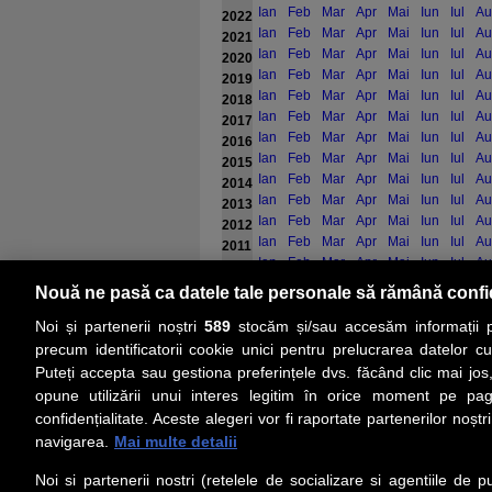
Ian
Feb
Mar
Apr
Mai
Iun
Iul
Au
2022
Ian
Feb
Mar
Apr
Mai
Iun
Iul
Au
2021
Ian
Feb
Mar
Apr
Mai
Iun
Iul
Au
2020
Ian
Feb
Mar
Apr
Mai
Iun
Iul
Au
2019
Ian
Feb
Mar
Apr
Mai
Iun
Iul
Au
2018
Ian
Feb
Mar
Apr
Mai
Iun
Iul
Au
2017
Ian
Feb
Mar
Apr
Mai
Iun
Iul
Au
2016
Ian
Feb
Mar
Apr
Mai
Iun
Iul
Au
2015
Ian
Feb
Mar
Apr
Mai
Iun
Iul
Au
2014
Ian
Feb
Mar
Apr
Mai
Iun
Iul
Au
2013
Ian
Feb
Mar
Apr
Mai
Iun
Iul
Au
2012
Ian
Feb
Mar
Apr
Mai
Iun
Iul
Au
2011
Ian
Feb
Mar
Apr
Mai
Iun
Iul
Au
2010
Ian
Feb
Mar
Apr
Mai
Iun
Iul
Au
2009
Nouă ne pasă ca datele tale personale să rămână confi
Ian
Feb
Mar
Apr
Mai
Iun
Iul
Au
2008
Noi și partenerii noștri
589
stocăm și/sau accesăm informații pe
precum identificatorii cookie unici pentru prelucrarea datelor c
Puteți accepta sau gestiona preferințele dvs. făcând clic mai jos,
PRIMA PAGINĂ
ACTUALITATE
CO
opune utilizării unui interes legitim în orice moment pe pag
confidențialitate. Aceste alegeri vor fi raportate partenerilor noștr
navigarea.
Mai multe detalii
Social
Link-
Noi si partenerii nostri (retelele de socializare si agentiile de p