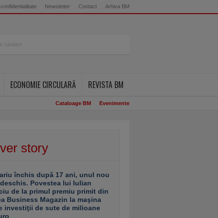
 confidentialitate
Newsletter
Contact
Arhiva BM
ECONOMIE CIRCULARĂ
REVISTA BM
Cataloage BM
Evenimente
ver story
ariu închis după 17 ani, unul nou
 deschis. Povestea lui Iulian
ciu de la primul premiu primit din
ea Business Magazin la maşina
e investiţii de sute de milioane
uro