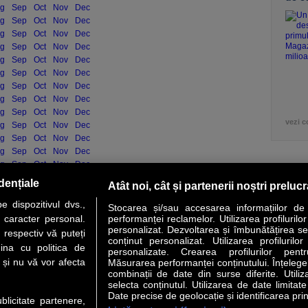
g
Sep
Oct
Nov
Dec
g
Sep
Oct
Nov
Dec
g
Sep
Oct
Nov
Dec
g
Sep
Oct
Nov
Dec
g
Sep
Oct
Nov
Dec
g
Sep
Oct
Nov
Dec
g
Sep
Oct
Nov
Dec
g
Sep
Oct
Nov
Dec
g
Sep
Oct
Nov
Dec
vezi c
g
Sep
Oct
Nov
Dec
g
Sep
Oct
Nov
Dec
g
Sep
Oct
Nov
Dec
g
Sep
Oct
Nov
Dec
g
Sep
Oct
Nov
Dec
dențiale
Atât noi, cât și partenerii noștri preluc
g
Sep
Oct
Nov
Dec
 dispozitivul dvs.,
Stocarea și/sau accesarea informațiilor de
u caracter personal.
performanței reclamelor. Utilizarea profilurilo
personalizat. Dezvoltarea și îmbunătățirea serv
 respectiv vă puteți
conținut personalizat. Utilizarea profilurilor
VER STORY
LIDERI
ANALIZE
HI-TECH
MEET THE CEO
ina cu politica de
personalizate. Crearea profilurilor pentr
i și nu vă vor afecta
Măsurarea performanței conținutului. Înțelegere
combinații de date din surse diferite. Utiliz
uri utile
Servicii
selecta conținutul. Utilizarea de date limitat
Date precise de geolocație și identificarea prin
ublicitate partenere,