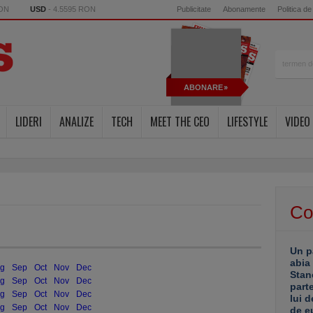
RON
USD
- 4.5595 RON
Publicitate
Abonamente
Politica de
ABONARE
LIDERI
ANALIZE
TECH
MEET THE CEO
LIFESTYLE
VIDEO
Co
Un p
abia
g
Sep
Oct
Nov
Dec
Stan
g
Sep
Oct
Nov
Dec
part
g
Sep
Oct
Nov
Dec
lui d
g
Sep
Oct
Nov
Dec
de e