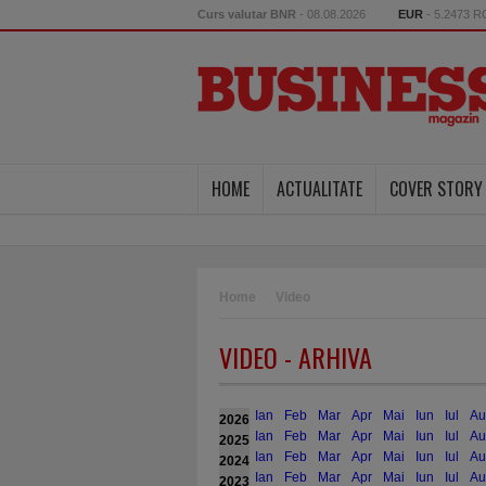
Curs valutar BNR
- 08.08.2026
EUR
- 5.2473 
HOME
ACTUALITATE
COVER STORY
Home
Video
VIDEO - ARHIVA
Ian
Feb
Mar
Apr
Mai
Iun
Iul
Au
2026
Ian
Feb
Mar
Apr
Mai
Iun
Iul
Au
2025
Ian
Feb
Mar
Apr
Mai
Iun
Iul
Au
2024
Ian
Feb
Mar
Apr
Mai
Iun
Iul
Au
2023