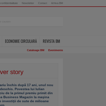
 confidentialitate
Newsletter
Contact
Arhiva BM
ECONOMIE CIRCULARĂ
REVISTA BM
Cataloage BM
Evenimente
ver story
ariu închis după 17 ani, unul nou
 deschis. Povestea lui Iulian
ciu de la primul premiu primit din
ea Business Magazin la maşina
e investiţii de sute de milioane
uro