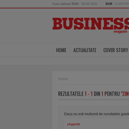
Curs valutar BNR
- 08.08.2026
EUR
- 5.2473 
HOME
ACTUALITATE
COVER STORY
Home
REZULTATELE
1 - 1
DIN
1
PENTRU "
ZI
Daca nu esti multumit de rezultatele gasi