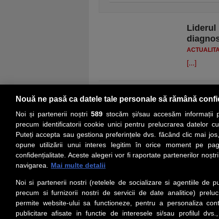
Liderul 
diagnos
ACTUALIT
[...]
Nouă ne pasă ca datele tale personale să rămână confi
Noi și partenerii noștri
589
stocăm și/sau accesăm informații pe
precum identificatorii cookie unici pentru prelucrarea datelor c
Puteți accepta sau gestiona preferințele dvs. făcând clic mai jos,
PRIMA PAGINĂ
ACTUALITATE
CO
opune utilizării unui interes legitim în orice moment pe pag
confidențialitate. Aceste alegeri vor fi raportate partenerilor noștr
navigarea.
Mai multe detalii
Social
Link-
Noi si partenerii nostri (retelele de socializare si agentiile de p
Z
iarul 
Urmareste-ne pe Facebook
precum si furnizorii nostri de servicii de date analitice) prel
Despre
permite website-ului sa functioneze, pentru a personaliza conti
Contac
publicitare afisate in functie de interesele si/sau profilul dvs