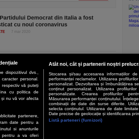
Partidului Democrat din Italia a fost
ticat cu noul coronavirus
ATE
7 mar 2020
vezi c
dențiale
Atât noi, cât și partenerii noștri preluc
 dispozitivul dvs.,
Stocarea și/sau accesarea informațiilor de
u caracter personal.
performanței reclamelor. Utilizarea profilurilo
personalizat. Dezvoltarea și îmbunătățirea serv
 respectiv vă puteți
conținut personalizat. Utilizarea profilurilor
VER STORY
LIDERI
ANALIZE
HI-TECH
MEET THE CEO
ina cu politica de
personalizate. Crearea profilurilor pentr
i și nu vă vor afecta
Măsurarea performanței conținutului. Înțelegere
combinații de date din surse diferite. Utiliz
uri utile
Servicii
selecta conținutul. Utilizarea de date limitat
Date precise de geolocație și identificarea prin
ublicitate partenere,
Listă parteneri (furnizori)
Financiar
Politica de confidentialitate
Newsletter
ucram date pentru a
 Noi
Termeni si conditii
RSS
nutul si anunturile
t Redactie
About cookies
., pentru a va oferi