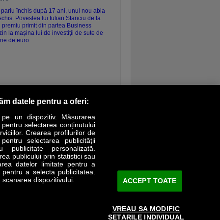
ontinuarea
răm datele pentru a oferi:
 pe un dispozitiv. Măsurarea
r pentru selectarea conținutului
iciilor. Crearea profilurilor de
 pentru selectarea publicității
LIFESTYLE
SPECIAL
OPINII
u publicitate personalizată.
a publicului prin statistici sau
area datelor limitate pentru a
Revista Business Magazin
e pentru a selecta publicitatea.
 scanarea dispozitivului.
ACCEPT TOATE
Abonează-te şi primeşte revista acasă
saptămânal
VREAU SA MODIFIC
Discount:
15%
SETARILE INDIVIDUAL