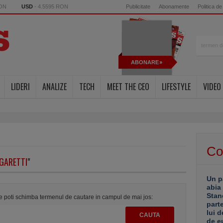
RON
USD
- 4.5595 RON
Publicitate
Abonamente
Politica de
ABONARE
LIDERI
ANALIZE
TECH
MEET THE CEO
LIFESTYLE
VIDEO
Co
NGARETTI
"
Un p
abia
Stan
te poti schimba termenul de cautare in campul de mai jos:
part
lui d
de e