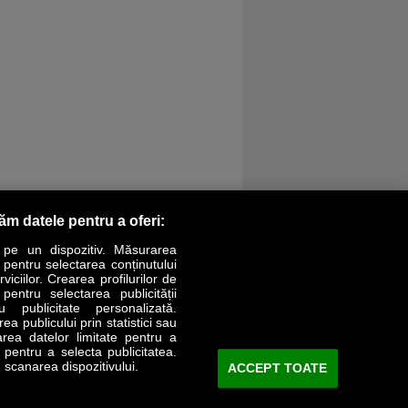
răm datele pentru a oferi:
 pe un dispozitiv. Măsurarea
r pentru selectarea conținutului
iciilor. Crearea profilurilor de
 pentru selectarea publicității
LIFESTYLE
SPECIAL
OPINII
u publicitate personalizată.
a publicului prin statistici sau
area datelor limitate pentru a
Revista Business Magazin
e pentru a selecta publicitatea.
 scanarea dispozitivului.
ACCEPT TOATE
Abonează-te şi primeşte revista acasă
saptămânal