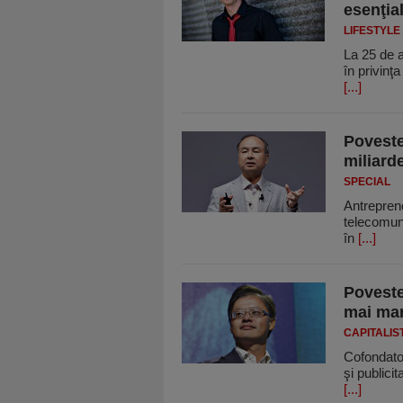
esenţia
LIFESTYLE
La 25 de a
în privinţ
[...]
Poveste
miliard
SPECIAL
Antrepreno
telecomuni
în
[...]
Poveste
mai mar
CAPITALIS
Cofondator
şi publicit
[...]