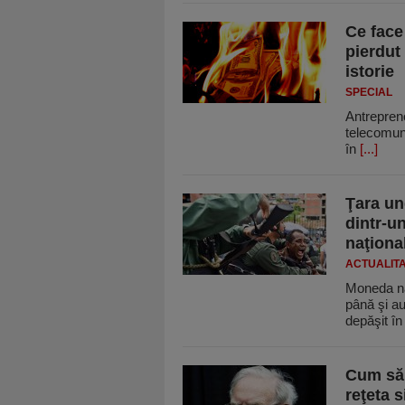
Ce face
pierdu
istorie
SPECIAL
Antrepreno
telecomuni
în
[...]
Ţara un
dintr-u
naţiona
ACTUALIT
Moneda naţ
până şi au
depăşit î
Cum să 
reţeta 