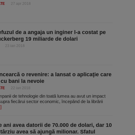
ATE
27 apr 2018
efuzul de a angaja un inginer l-a costat pe
ckerberg 19 miliarde de dolari
23 ian 2018
ncearcă o revenire: a lansat o aplicaţie care
 cu bani la nevoie
ATE
22 ian 2018
mpanii de tehnologie din toată lumea au avut un impact
upra fiecărui sector economic, începând de la librării
.]
 ani avea datorii de 70.000 de dolari, dar 10
 târziu avea să ajungă milionar. Sfatul