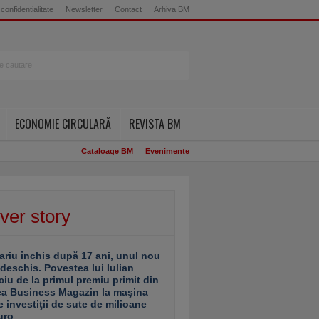
 confidentialitate
Newsletter
Contact
Arhiva BM
ECONOMIE CIRCULARĂ
REVISTA BM
Cataloage BM
Evenimente
ver story
ariu închis după 17 ani, unul nou
 deschis. Povestea lui Iulian
ciu de la primul premiu primit din
ea Business Magazin la maşina
e investiţii de sute de milioane
uro