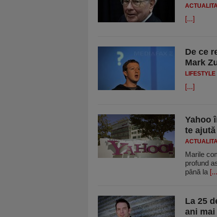
ACTUALIT
[...]
De ce r
Mark Zu
LIFESTYLE
[...]
Yahoo î
te ajută
ACTUALIT
Marile co
profund as
până la
[..
La 25 de
ani mai