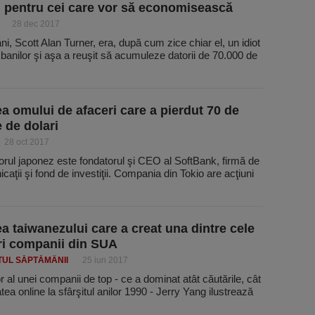
l pentru cei care vor să economisească
28 dec 2017
ni, Scott Alan Turner, era, după cum zice chiar el, un idiot
a banilor şi aşa a reuşit să acumuleze datorii de 70.000 de
a omului de afaceri care a pierdut 70 de
e de dolari
28 oct 2017
rul japonez este fondatorul şi CEO al SoftBank, firmă de
caţii şi fond de investiţii. Compania din Tokio are acţiuni
a taiwanezului care a creat una dintre cele
i companii din SUA
TUL SĂPTĂMÂNII
25 iun 2017
 al unei companii de top - ce a dominat atât căutările, cât
atea online la sfârşitul anilor 1990 - Jerry Yang ilustrează