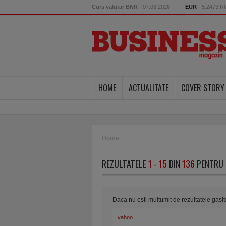
Curs valutar BNR
- 07.08.2026
EUR
- 5.2473 
HOME
ACTUALITATE
COVER STORY
Home
REZULTATELE
1 - 15
DIN
136
PENTRU 
Daca nu esti multumit de rezultatele gasi