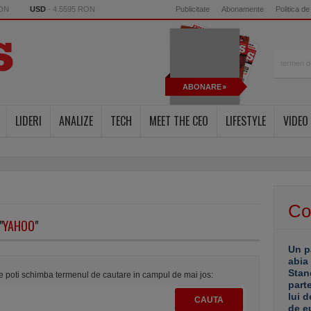
RON
USD
- 4.5595 RON
Publicitate
Abonamente
Politica de
ABONARE
LIDERI
ANALIZE
TECH
MEET THE CEO
LIFESTYLE
VIDEO
Co
"
YAHOO
"
Un p
abia
Stan
te poti schimba termenul de cautare in campul de mai jos:
part
lui d
de e