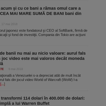
 acum şi cu ce bani a rămas omul care a
t CEA MAI MARE SUMĂ DE BANI bani din
17 mai 2018
rul japonez este fondatorul şi CEO al SoftBank, firmă de
caţii şi fond de investiţii. Compania din Tokio are acţiuni
de banii nu mai au nicio valoare: aurul fals
n joc video este mai valoros decât moneda
lă
ATE
9 mai 2018
ională a Venezuelei s-a depreciat atât de mult încât
rul fals din jocul video World of Warcraft (WoW) l-a
n
[...]
transformi 114 dolari în 400.000 de dolari:
simplă a lui Warren Buffet