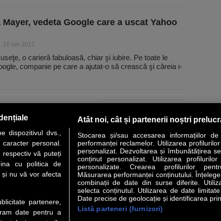
 Mayer, vedeta Google care a uscat Yahoo
16 iun 2017
useţe, o carieră fabuloasă, chiar şi iubire. Pe toate le
ogle, companie pe care a ajutat-o să crească şi căreia i-
PAGINA URMĂTOARE »
dențiale
Atât noi, cât și partenerii noștri preluc
 dispozitivul dvs.,
Stocarea și/sau accesarea informațiilor de
u caracter personal.
performanței reclamelor. Utilizarea profilurilo
personalizat. Dezvoltarea și îmbunătățirea serv
 respectiv vă puteți
conținut personalizat. Utilizarea profilurilor
VER STORY
LIDERI
ANALIZE
HI-TECH
MEET THE CEO
ina cu politica de
personalizate. Crearea profilurilor pentr
i și nu vă vor afecta
Măsurarea performanței conținutului. Înțelegere
combinații de date din surse diferite. Utiliz
uri utile
Servicii
selecta conținutul. Utilizarea de date limitat
Date precise de geolocație și identificarea prin
ublicitate partenere,
Listă parteneri (furnizori)
Financiar
Politica de confidentialitate
Newsletter
ucram date pentru a
 Noi
Termeni si conditii
RSS