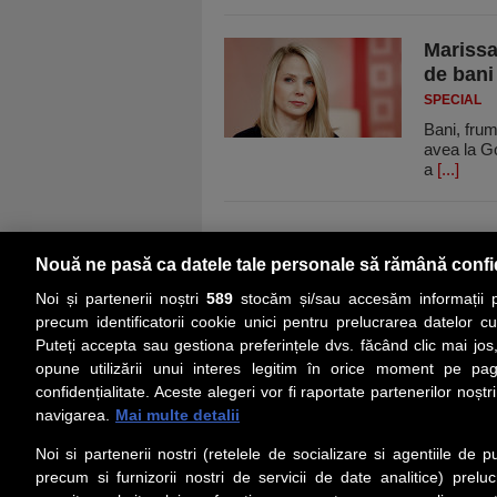
Marissa
de bani
SPECIAL
Bani, frum
avea la Go
a
[...]
Nouă ne pasă ca datele tale personale să rămână confi
Noi și partenerii noștri
589
stocăm și/sau accesăm informații pe
precum identificatorii cookie unici pentru prelucrarea datelor c
Puteți accepta sau gestiona preferințele dvs. făcând clic mai jos,
PRIMA PAGINĂ
ACTUALITATE
CO
opune utilizării unui interes legitim în orice moment pe pag
confidențialitate. Aceste alegeri vor fi raportate partenerilor noștr
navigarea.
Mai multe detalii
Social
Link-
Noi si partenerii nostri (retelele de socializare si agentiile de p
Z
iarul 
Urmareste-ne pe Facebook
precum si furnizorii nostri de servicii de date analitice) prel
Despre