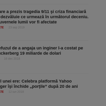
re a prezis tragedia 9/11 şi criza financiară
 dezvăluie ce urmează în următorul deceniu.
uvernele lumii vor fi afectate
ATE
23 sep 2019
efuzul de a angaja un inginer l-a costat pe
ckerberg 19 miliarde de dolari
16 dec 2018
ul unei ere: Celebra platformă Yahoo
er îşi închide „porţile” după 20 de ani
ATE
12 iun 2018