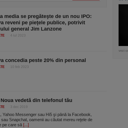
ia media se pregăteşte de un nou IPO:
a reveni pe pieţele publice, potrivit
rului general Jim Lanzone
ATE
4 iul 2023
vezi c
a concedia peste 20% din personal
ATE
10 feb 2023
 Noua vedetă din telefonul tău
ATE
3 dec 2019
, Yahoo Messenger sau Hi5 şi până la Facebook,
 sau Snapchat, oamenii au căutat mereu reţele de
re pe care să
[...]