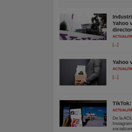
Industr
Yahoo v
directo
ACTUALIT
[...]
Yahoo v
ACTUALIT
[...]
TikTok:
ACTUALIT
De la AOL
Instagram
socializa