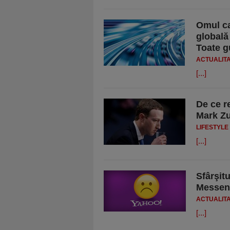
Omul ca
globală
Toate g
ACTUALIT
[...]
De ce r
Mark Zu
LIFESTYLE
[...]
Sfârşit
Messeng
ACTUALIT
[...]