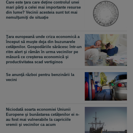
Care este ţara care deţine controlul unei
mari părţi a celei mai importante resurse
din lume? Vecinii acesteia sunt tot mai
nemulţumiţi de situaţie
Ţara europeană unde criza economică a
început să muşte deja din buzunarele
cetăţenilor. Gospodăriile sărăcesc într-un
ritm alert şi rămân în urma vecinilor pe
măsură ce creşterea economică şi
productivitatea scad vertiginos
Se anunţă război pentru benzinării la
vecini
Niciodată soarta economiei Uniunii
Europene şi bunăstarea cetăţenilor ei n-
au fost mai vulnerabile la capriciile
vremii şi vecinilor ca acum