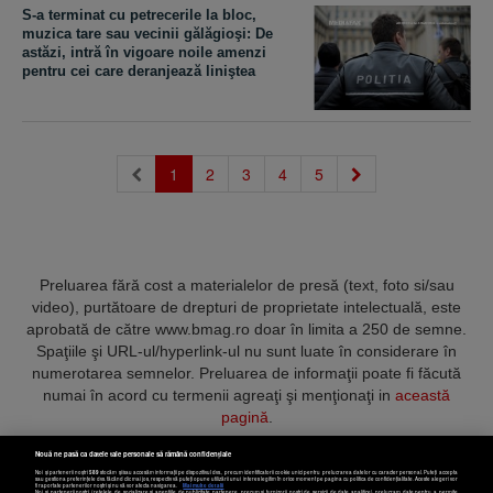
S-a terminat cu petrecerile la bloc,
muzica tare sau vecinii gălăgioşi: De
astăzi, intră în vigoare noile amenzi
pentru cei care deranjează liniştea
(current)
1
2
3
4
5
Preluarea fără cost a materialelor de presă (text, foto si/sau
video), purtătoare de drepturi de proprietate intelectuală, este
aprobată de către www.bmag.ro doar în limita a 250 de semne.
Spaţiile şi URL-ul/hyperlink-ul nu sunt luate în considerare în
numerotarea semnelor. Preluarea de informaţii poate fi făcută
numai în acord cu termenii agreaţi şi menţionaţi in
această
pagină
.
Nouă ne pasă ca datele tale personale să rămână confidențiale
Noi și partenerii noștri
589
stocăm și/sau accesăm informații pe dispozitivul dvs., precum identificatorii cookie unici pentru prelucrarea datelor cu caracter personal. Puteți accepta
sau gestiona preferințele dvs. făcând clic mai jos, respectiv vă puteți opune utilizării unui interes legitim în orice moment pe pagina cu politica de confidențialitate. Aceste alegeri vor
fi raportate partenerilor noștri și nu vă vor afecta navigarea.
Mai multe detalii
Noi si partenerii nostri (retelele de socializare si agentiile de publicitate partenere, precum si furnizorii nostri de servicii de date analitice) prelucram date pentru a permite