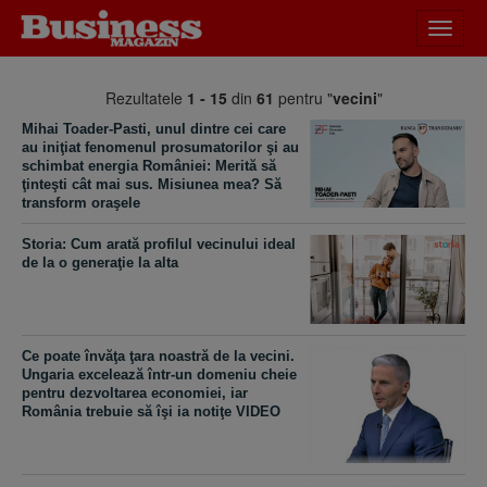
Desch
meniu
Rezultatele
1 - 15
din
61
pentru "
vecini
"
Mihai Toader-Pasti, unul dintre cei care
au iniţiat fenomenul prosumatorilor şi au
schimbat energia României: Merită să
ţinteşti cât mai sus. Misiunea mea? Să
transform oraşele
Storia: Cum arată profilul vecinului ideal
de la o generaţie la alta
Ce poate învăţa ţara noastră de la vecini.
Ungaria excelează într-un domeniu cheie
pentru dezvoltarea economiei, iar
România trebuie să îşi ia notiţe VIDEO