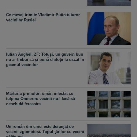
Ce mesaj trimite Vladimir Putin tuturor
vecinilor Rusiei
Iulian Anghel, ZF: Totuşi, un guvern bun
nu ar trebui să-şi pună chiloţii la uscat în
geamul vecinilor
Mărturia primului român infectat cu
tulpina Omicron: vecinii nu-l lasă să
deschidă fereastra
Un român din cinci este deranjat de
vecinii zgomotoşi. Topul ţărilor cu vecini
gălăgioşi